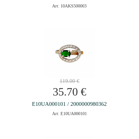
Art: 10AKS500003
119.00
€
35.70
€
E10UA000101 / 2000000980362
Art: E10UA000101