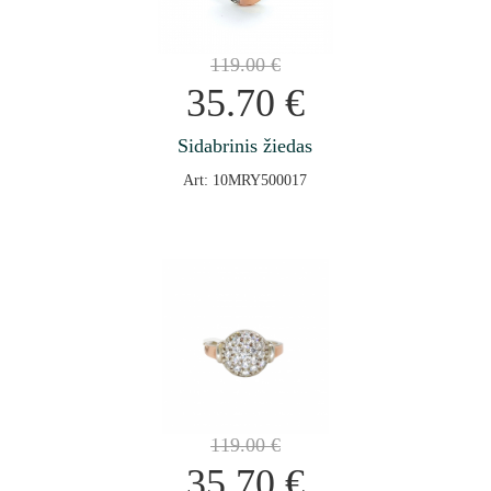
119.00
€
35.70
€
Sidabrinis žiedas
Art: 10MRY500017
119.00
€
35.70
€