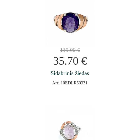
119.00
€
35.70
€
Sidabrinis žiedas
Art: 10EDLR50331