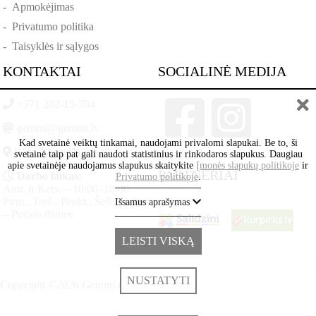
-
Apmokėjimas
-
Privatumo politika
-
Taisyklės ir sąlygos
KONTAKTAI
SOCIALINĖ MEDIJA
+371 202-15-704
gemmi@gemmi.lv
Kad svetainė veiktų tinkamai, naudojami privalomi slapukai. Be to, ši
Rīga, Lāčplēšā iela 88
svetainė taip pat gali naudoti statistinius ir rinkodaros slapukus. Daugiau
apie svetainėje naudojamus slapukus skaitykite
Įmonės slapukų politikoje
ir
PARTNERIAI
Darbo laikas:
Privatumo politikoje
.
Antr. ir Ketv. – 10:00–18:00
Pirm., Treč., Penkt., Šešt., Sekm.
Išsamus aprašymas
– Poilsio dienos
LEISTI VISKĄ
NUSTATYTI
Copyright ©2026 Gemmi.lv