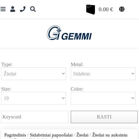
0.00
€
Type:
Metal:
Size:
Color:
RASTI
Pagrindinis
/
Sidabriniai papuošalai
/
Žiedai
/
Žiedai su auksiniu