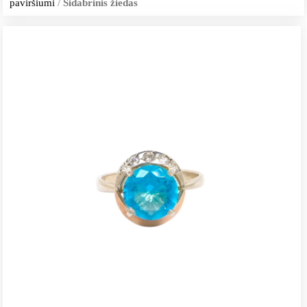
paviršiumi
/
Sidabrinis žiedas