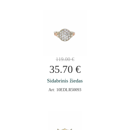
119.00
€
35.70
€
Sidabrinis žiedas
Art: 10EDLR50093