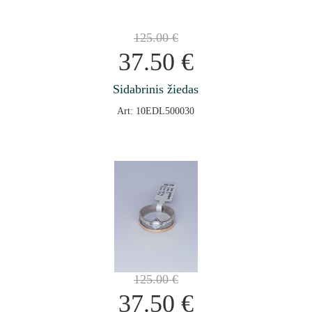
125.00
€
37.50
€
Sidabrinis žiedas
Art: 10EDL500030
125.00
€
37.50
€