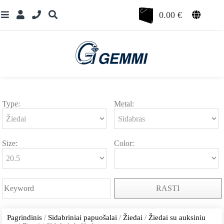
0.00
€
Type:
Metal:
Size:
Color:
RASTI
Pagrindinis
/
Sidabriniai papuošalai
/
Žiedai
/
Žiedai su auksiniu