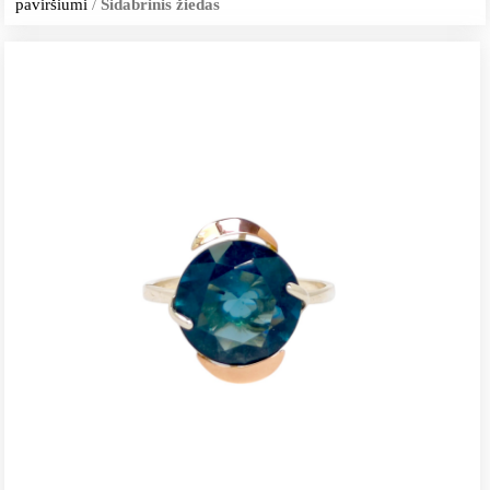
paviršiumi
/
Sidabrinis žiedas