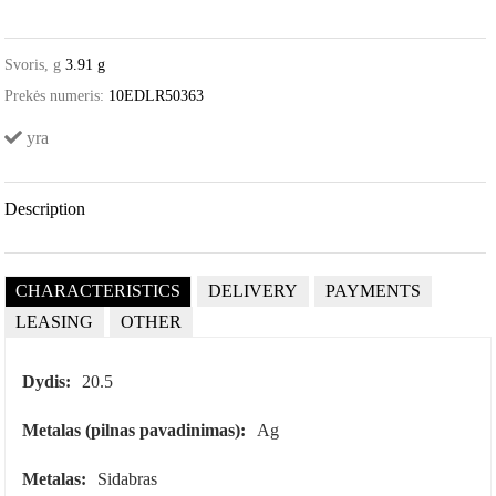
Svoris, g
3.91 g
Prekės numeris:
10EDLR50363
yra
Description
CHARACTERISTICS
DELIVERY
PAYMENTS
LEASING
OTHER
Dydis:
20.5
Metalas (pilnas pavadinimas):
Ag
Metalas:
Sidabras