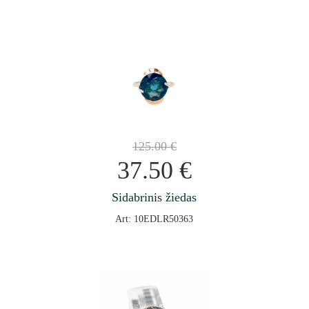
125.00
€
37.50
€
Sidabrinis žiedas
Art: 10EDLR50363