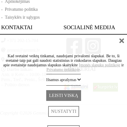
-
Apmokėjimas
-
Privatumo politika
-
Taisyklės ir sąlygos
KONTAKTAI
SOCIALINĖ MEDIJA
+371 202-15-704
gemmi@gemmi.lv
Kad svetainė veiktų tinkamai, naudojami privalomi slapukai. Be to, ši
Rīga, Lāčplēšā iela 88
svetainė taip pat gali naudoti statistinius ir rinkodaros slapukus. Daugiau
apie svetainėje naudojamus slapukus skaitykite
Įmonės slapukų politikoje
ir
PARTNERIAI
Darbo laikas:
Privatumo politikoje
.
Antr. ir Ketv. – 10:00–18:00
Pirm., Treč., Penkt., Šešt., Sekm.
Išsamus aprašymas
– Poilsio dienos
LEISTI VISKĄ
NUSTATYTI
Copyright ©2026 Gemmi.lv