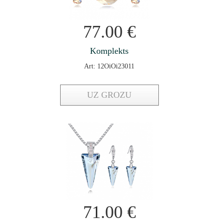
77.00
€
Komplekts
Art: 12OiOi23011
UZ GROZU
71.00
€