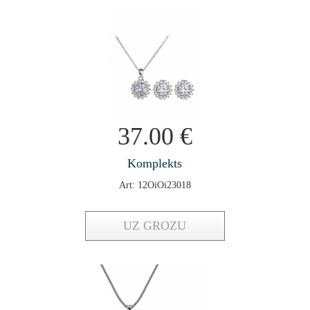
37.00
€
Komplekts
Art: 12OiOi23018
UZ GROZU