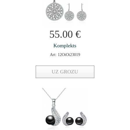
55.00
€
Komplekts
Art: 12OiOi23019
UZ GROZU