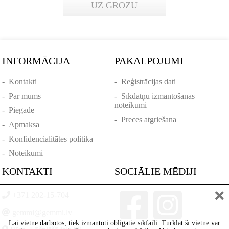
UZ GROZU
INFORMĀCIJA
PAKALPOJUMI
-
Kontakti
-
Reģistrācijas dati
-
Par mums
-
Sīkdatņu izmantošanas
noteikumi
-
Piegāde
-
Preces atgriešana
-
Apmaksa
-
Konfidencialitātes politika
-
Noteikumi
KONTAKTI
SOCIĀLIE MĒDIJI
+371 202-15-704
gemmi@gemmi.lv
Lai vietne darbotos, tiek izmantoti obligātie sīkfaili. Turklāt šī vietne var