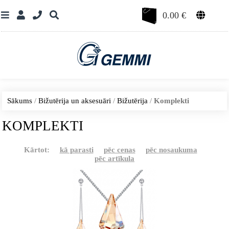
0.00
€
Sākums
/
Bižutērija un aksesuāri
/
Bižutērija
/
Komplekti
KOMPLEKTI
Kārtot:
kā parasti
pēc cenas
pēc nosaukuma
pēc artīkula