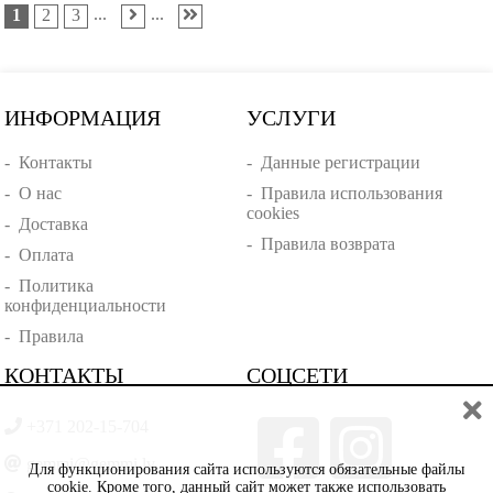
...
...
1
2
3
ИНФОРМАЦИЯ
УСЛУГИ
-
Контакты
-
Данные регистрации
-
О нас
-
Правила использования
cookies
-
Доставка
-
Правила возврата
-
Оплата
-
Политика
конфиденциальности
-
Правила
КОНТАКТЫ
СОЦСЕТИ
+371 202-15-704
gemmi@gemmi.lv
Для функционирования сайта используются обязательные файлы
cookie. Кроме того, данный сайт может также использовать