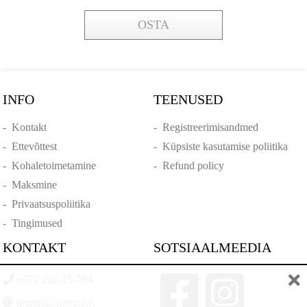
OSTA
INFO
TEENUSED
-
Kontakt
-
Registreerimisandmed
-
Ettevõttest
-
Küpsiste kasutamise poliitika
-
Kohaletoimetamine
-
Refund policy
-
Maksmine
-
Privaatsuspoliitika
-
Tingimused
KONTAKT
SOTSIAALMEEDIA
+371 202-15-704
gemmi@gemmi.lv