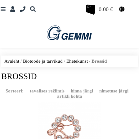
0.00
€
Avaleht
/
Biotoode ja tarvikud
/
Ehetekunst
/
Brossid
BROSSID
Sorteeri:
tavalises režiimis
hinna järgi
nimetuse järgi
artikli kohta