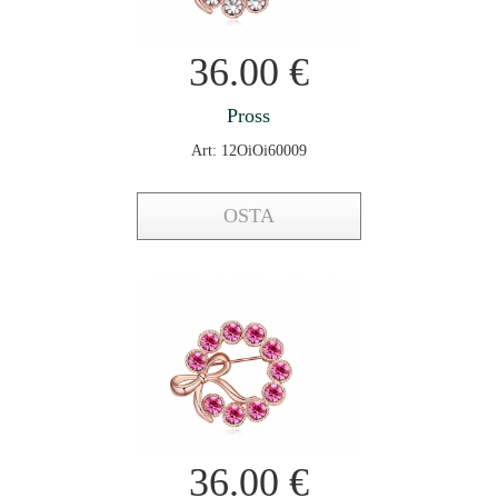
36.00
€
Pross
Art: 12OiOi60009
OSTA
36.00
€