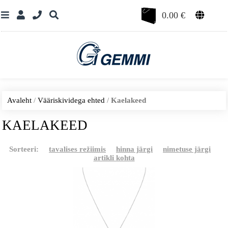
0.00
€
Avaleht
/
Vääriskividega ehted
/
Kaelakeed
KAELAKEED
Sorteeri:
tavalises režiimis
hinna järgi
nimetuse järgi
artikli kohta