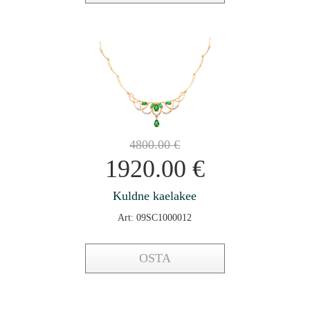
4800.00
€
1920.00
€
Kuldne kaelakee
Art: 09SC1000012
OSTA