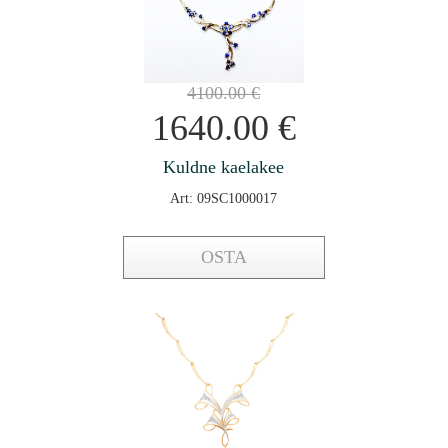
4100.00
€
1640.00
€
Kuldne kaelakee
Art: 09SC1000017
OSTA