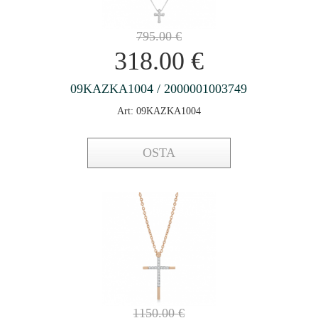
795.00
€
318.00
€
09KAZKA1004 / 2000001003749
Art: 09KAZKA1004
OSTA
1150.00
€