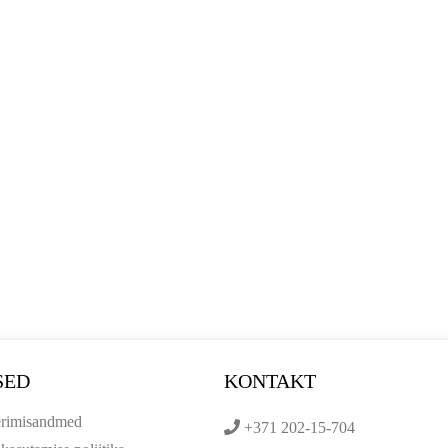
SED
KONTAKT
erimisandmed
+371 202-15-704