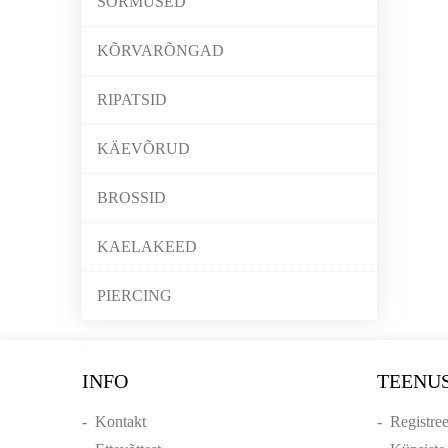
SÕRMUSED
KÕRVARÕNGAD
RIPATSID
KÄEVÕRUD
BROSSID
KAELAKEED
PIERCING
INFO
TEENU
-
Kontakt
-
Registre