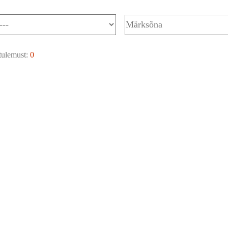
tulemust:
0