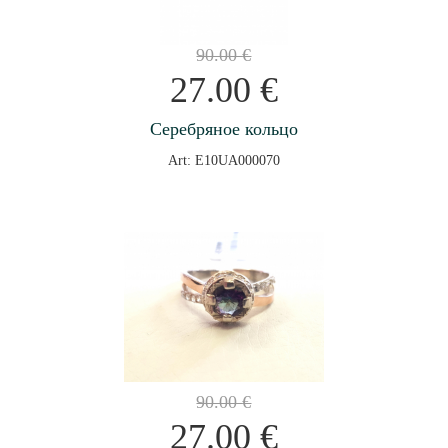
90.00
€
27.00
€
Серебряное кольцо
Art: E10UA000070
90.00
€
27.00
€