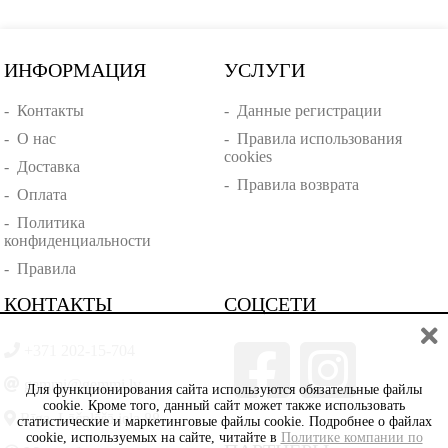
ИНФОРМАЦИЯ
УСЛУГИ
-
Контакты
-
Данные регистрации
-
О нас
-
Правила использования
cookies
-
Доставка
-
Правила возврата
-
Оплата
-
Политика
конфиденциальности
-
Правила
КОНТАКТЫ
СОЦСЕТИ
+371 202-15-704
gemmi@gemmi.lv
Для функционирования сайта используются обязательные файлы
cookie. Кроме того, данный сайт может также использовать
Rīga, Lāčplēšā iela 88
статистические и маркетинговые файлы cookie. Подробнее о файлах
cookie, используемых на сайте, читайте в
Политике компании по