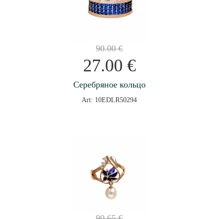
90.00
€
27.00
€
Серебряное кольцо
Art: 10EDLR50294
90.65
€