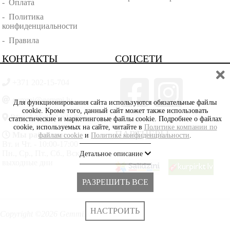
-
Оплата
-
Политика
конфиденциальности
-
Правила
КОНТАКТЫ
СОЦСЕТИ
+371 202-15-704
gemmi@gemmi.lv
Для функционирования сайта используются обязательные файлы
cookie. Кроме того, данный сайт может также использовать
Rīga, Lāčplēšā iela 88
статистические и маркетинговые файлы cookie. Подробнее о файлах
cookie, используемых на сайте, читайте в
Политике компании по
ПАРТНЁРЫ
Мы работаем:
файлам cookie
и
Политике конфиденциальности
.
Вт. и Чт. - 10:00-17:00
Пн., Ср., Пт., Сб., Вскр. -
Детальное описание
выходные дни
РАЗРЕШИТЬ ВСЕ
НАСТРОИТЬ
Copyright ©2026 Gemmi.lv