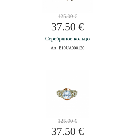
125.00
€
37.50
€
Серебряное кольцо
Art: E10UA000120
125.00
€
37.50
€