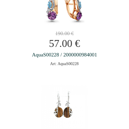
190.00
€
57.00
€
AquaS00228 / 2000000984001
Art: AquaS00228