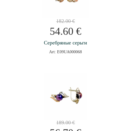
182.00
€
54.60
€
Серебряные серьги
Art: E09UA000068
189.00
€