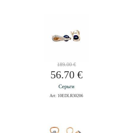
189.00
€
56.70
€
Серьги
Art: 10EDLR30206