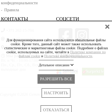
конфиденциальности
-
Правила
КОНТАКТЫ
СОЦСЕТИ
+371 202-15-704
gemmi@gemmi.lv
Для функционирования сайта используются обязательные файлы
cookie. Кроме того, данный сайт может также использовать
Rīga, Lāčplēšā iela 88
статистические и маркетинговые файлы cookie. Подробнее о файлах
cookie, используемых на сайте, читайте в
Политике компании по
ПАРТНЁРЫ
Мы работаем:
файлам cookie
и
Политике конфиденциальности
.
Вт. и Чт. - 10:00-17:00
Пн., Ср., Пт., Сб., Вскр. -
Детальное описание
выходные дни
РАЗРЕШИТЬ ВСЕ
НАСТРОИТЬ
Copyright ©2026 Gemmi.lv
ОТКАЗАТЬСЯ