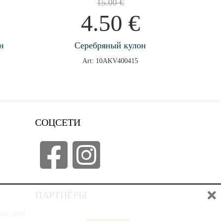
15.00
€
4.50
€
н
Серебряный кулон
Art: 10AKV400415
СОЦСЕТИ
ПАРТНЁРЫ
дные дни