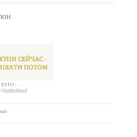
лон
 ESTO -
ку
(
подробнее
)
аказ