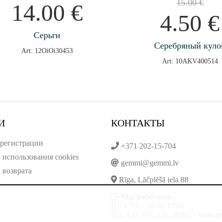
15.00
€
14.00
€
4.50
€
Серьги
Серебряный куло
Art: 12OiOi30453
Art: 10AKV400514
И
КОНТАКТЫ
регистрации
+371 202-15-704
 использования cookies
gemmi@gemmi.lv
 возврата
Rīga, Lāčplēšā iela 88
Мы работаем:
Вт. и Чт. - 10:00-17:00
Пн., Ср., Пт., Сб., Вскр. - выхо