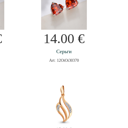
€
14.00
€
Серьги
Art: 12OiOi30370