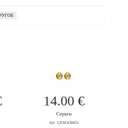
РУГОЕ
€
14.00
€
Серьги
Art: 12OiOi30451