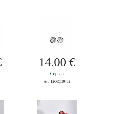
€
14.00
€
Серьги
Art: 12OiOi30452