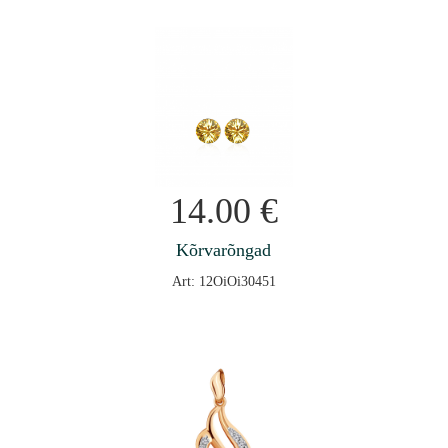
14.00
€
Kõrvarõngad
Art: 12OiOi30451