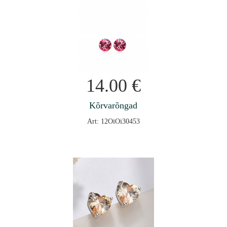
14.00
€
Kõrvarõngad
Art: 12OiOi30453