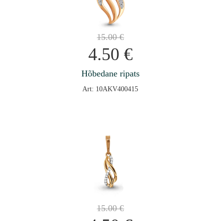
15.00
€
4.50
€
Hõbedane ripats
Art: 10AKV400415
15.00
€