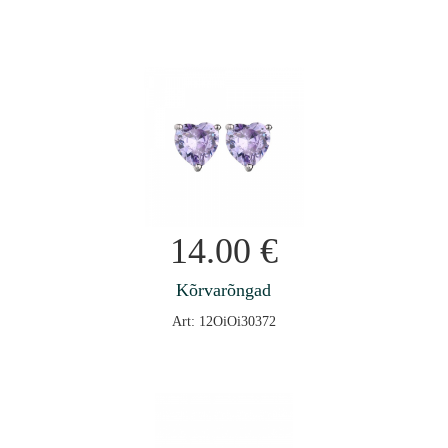
14.00
€
Kõrvarõngad
Art: 12OiOi30372