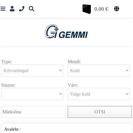
0.00
€
Type:
Metall:
Suurus:
Värv:
OTSI
Avaleht
/