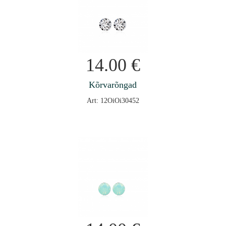
14.00
€
Kõrvarõngad
Art: 12OiOi30452