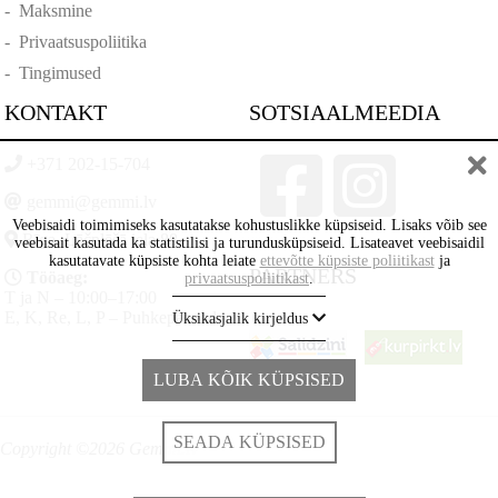
-
Maksmine
-
Privaatsuspoliitika
-
Tingimused
KONTAKT
SOTSIAALMEEDIA
+371 202-15-704
gemmi@gemmi.lv
Veebisaidi toimimiseks kasutatakse kohustuslikke küpsiseid. Lisaks võib see
Rīga, Lāčplēšā iela 88
veebisait kasutada ka statistilisi ja turundusküpsiseid. Lisateavet veebisaidil
kasutatavate küpsiste kohta leiate
ettevõtte küpsiste poliitikast
ja
PARTNERS
Tööaeg:
privaatsuspoliitikast
.
T ja N – 10:00–17:00
E, K, Re, L, P – Puhkepäevad
Üksikasjalik kirjeldus
LUBA KÕIK KÜPSISED
SEADA KÜPSISED
Copyright ©2026 Gemmi.lv