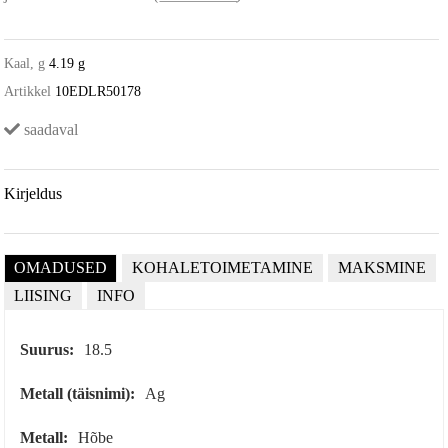
Kaal, g
4.19 g
Artikkel
10EDLR50178
saadaval
Kirjeldus
OMADUSED
KOHALETOIMETAMINE
MAKSMINE
LIISING
INFO
Suurus:
18.5
Metall (täisnimi):
Ag
Metall:
Hõbe