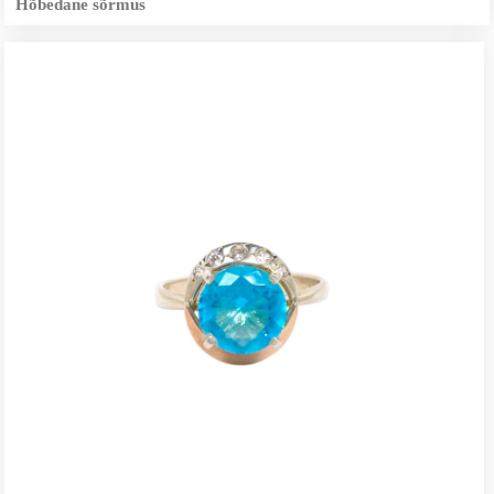
Hõbedane sõrmus