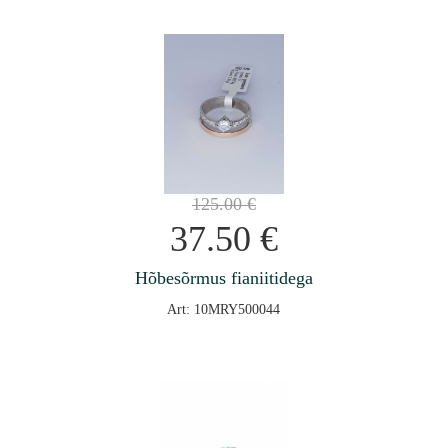
125.00
€
37.50
€
Hõbesõrmus fianiitidega
Art: 10MRY500044