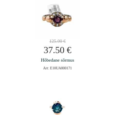
125.00
€
37.50
€
Hõbedane sõrmus
Art: E10UA000171