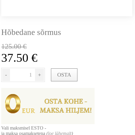
Hõbedane sõrmus
125.00
€
37.50
€
-
+
OSTA
Vali maksmisel ESTO -
ja maksa osamaksetena
(
loe lähemalt
)