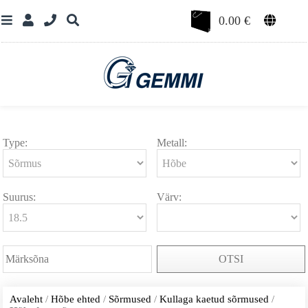
0.00
€
Type:
Metall:
Suurus:
Värv:
OTSI
Avaleht
/
Hõbe ehted
/
Sõrmused
/
Kullaga kaetud sõrmused
/