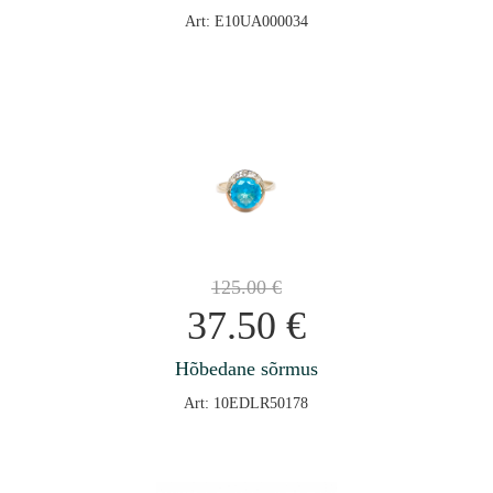
Art: E10UA000034
125.00
€
37.50
€
Hõbedane sõrmus
Art: 10EDLR50178