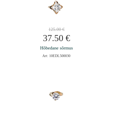
125.00
€
37.50
€
Hõbedane sõrmus
Art: 10EDL500030