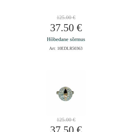
125.00
€
37.50
€
Hõbedane sõrmus
Art: 10EDLR50363
125.00
€
37.50
€