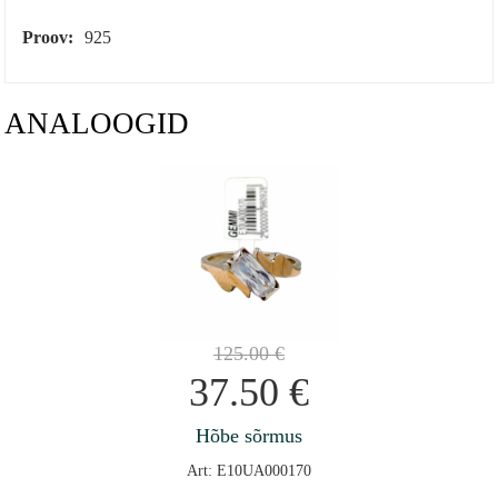
Proov:
925
ANALOOGID
125.00
€
37.50
€
Hõbe sõrmus
Art: E10UA000170