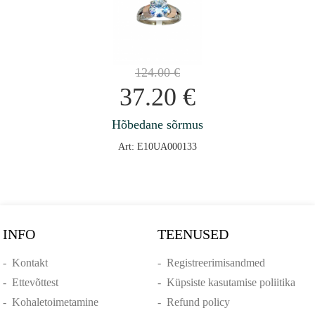
124.00
€
37.20
€
Hõbedane sõrmus
Art: E10UA000133
INFO
TEENUSED
-
Kontakt
-
Registreerimisandmed
-
Ettevõttest
-
Küpsiste kasutamise poliitika
-
Kohaletoimetamine
-
Refund policy