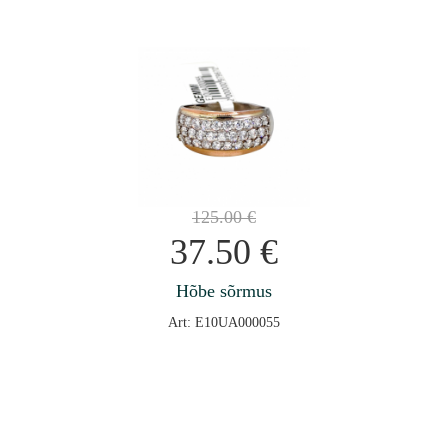
125.00
€
37.50
€
Hõbe sõrmus
Art: E10UA000055