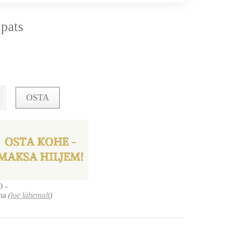
pats
OSTA
O -
ena
(
loe lähemalt
)