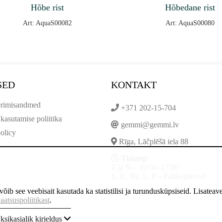
Hõbe rist
Hõbedane rist
Art: AquaS00082
Art: AquaS00080
SED
KONTAKT
erimisandmed
+371 202-15-704
kasutamise poliitika
gemmi@gemmi.lv
olicy
Rīga, Lāčplēšā iela 88
Tööaeg:
T ja N – 10:00–17:00
E, K, Re, L, P – Puhkepäevad
ib see veebisait kasutada ka statistilisi ja turundusküpsiseid. Lisateave
aatsuspoliitikast
.
ksikasjalik kirjeldus