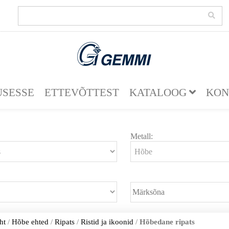
SESSE
ETTEVÕTTEST
KATALOOG
KON
Metall:
ht
/
Hõbe ehted
/
Ripats
/
Ristid ja ikoonid
/
Hõbedane ripats