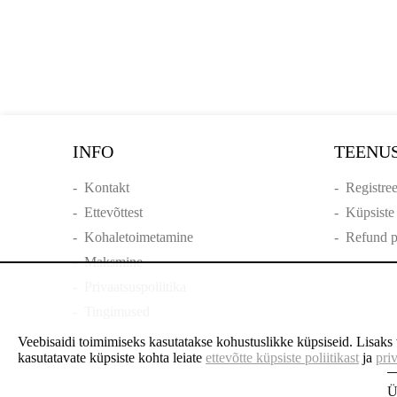
INFO
TEENU
-
Kontakt
-
Registre
-
Ettevõttest
-
Küpsiste 
-
Kohaletoimetamine
-
Refund p
-
Maksmine
-
Privaatsuspoliitika
-
Tingimused
Veebisaidi toimimiseks kasutatakse kohustuslikke küpsiseid. Lisaks võ
kasutatavate küpsiste kohta leiate
ettevõtte küpsiste poliitikast
ja
priv
Ü