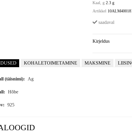
Kaal, g
2.3 g
Artikkel
10ALM40018
saadaval
Kirjeldus
DUSED
KOHALETOIMETAMINE
MAKSMINE
LIISI
ll (täisnimi):
Ag
ll:
Hõbe
v:
925
ALOOGID