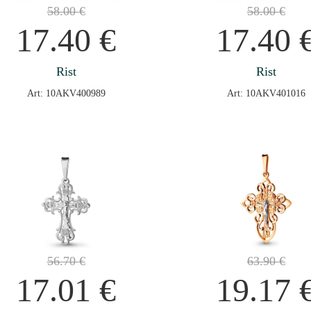
58.00
€
58.00
€
17.40
€
17.40
Rist
Rist
Art: 10AKV400989
Art: 10AKV401016
56.70
€
63.90
€
17.01
€
19.17