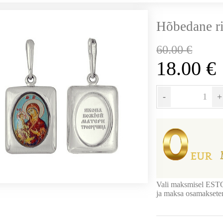
Hõbedane ri
60.00
€
18.00
€
-
+
Vali maksmisel EST
ja maksa osamakset