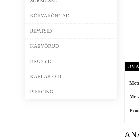
SÕRMUSED
KÕRVARÕNGAD
RIPATSID
KÄEVÕRUD
BROSSID
OMA
KAELAKEED
Meta
PIERCING
Meta
Proo
AN