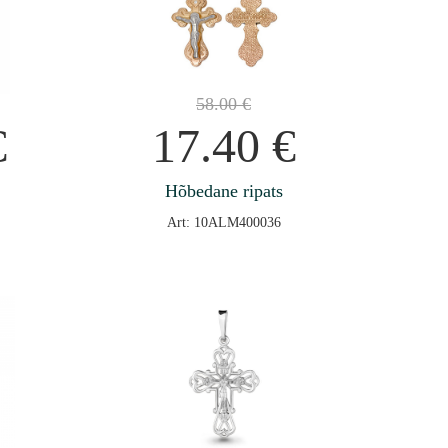
58.00
€
€
17.40
€
Hõbedane ripats
Art: 10ALM400036