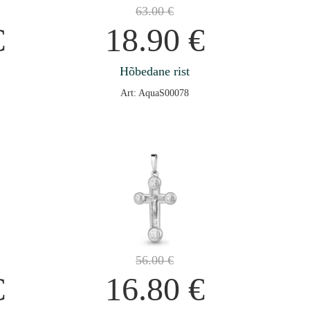
63.00
€
€
18.90
€
Hõbedane rist
Art: AquaS00078
56.00
€
€
16.80
€