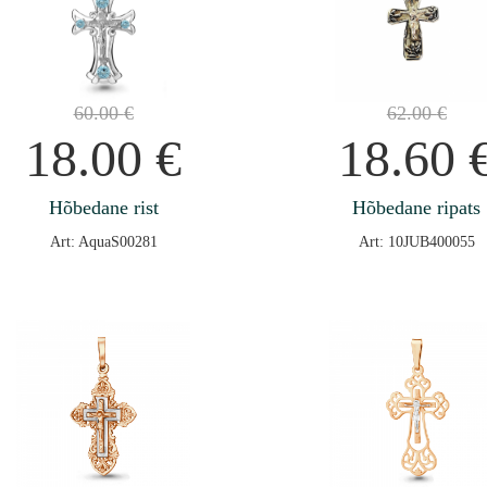
60.00
€
62.00
€
18.00
€
18.60
Hõbedane rist
Hõbedane ripats
Art: AquaS00281
Art: 10JUB400055