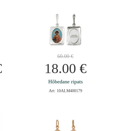
60.00
€
€
18.00
€
Hõbedane ripats
Art: 10ALM400179