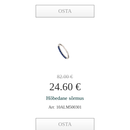
OSTA
82.00
€
24.60
€
Hõbedane sõrmus
Art: 10ALM500301
OSTA