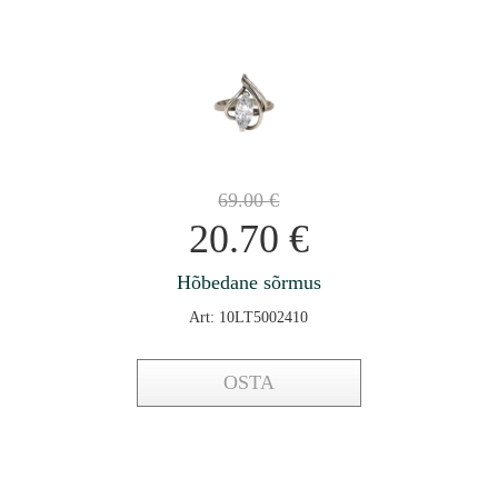
69.00
€
20.70
€
Hõbedane sõrmus
Art: 10LT5002410
OSTA