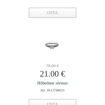
OSTA
70.00
€
21.00
€
Hõbedane sõrmus
Art: 10-LT500211
OSTA