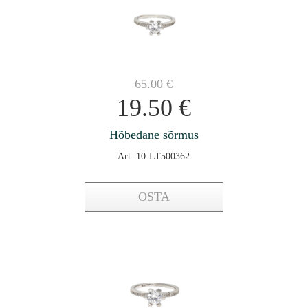
65.00
€
19.50
€
Hõbedane sõrmus
Art: 10-LT500362
OSTA