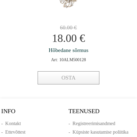
60.00
€
18.00
€
Hõbedane sõrmus
Art: 10ALM500128
OSTA
INFO
TEENUSED
-
Kontakt
-
Registreerimisandmed
-
Ettevõttest
-
Küpsiste kasutamise poliitika