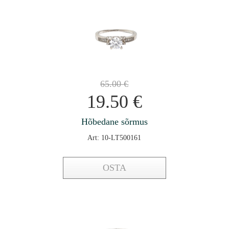
65.00
€
19.50
€
Hõbedane sõrmus
Art: 10-LT500161
OSTA