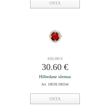
OSTA
102.00
€
30.60
€
Hõbedane sõrmus
Art: 10EDL500244
OSTA