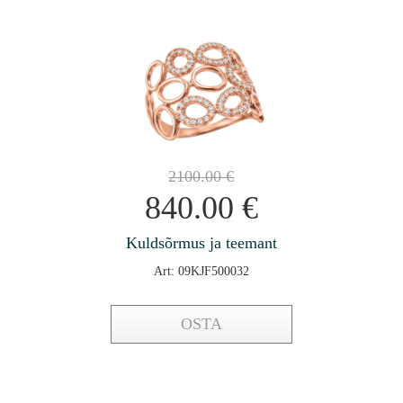
2100.00
€
840.00
€
Kuldsõrmus ja teemant
Art: 09KJF500032
OSTA