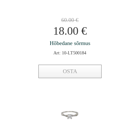
60.00
€
18.00
€
Hõbedane sõrmus
Art: 10-LT500184
OSTA