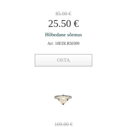
85.00
€
25.50
€
Hõbedane sõrmus
Art: 10EDLR50309
OSTA
109.00
€