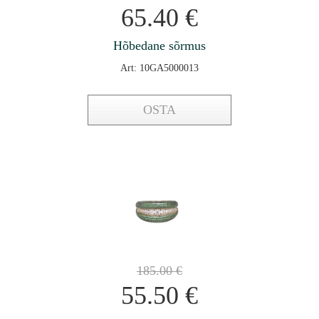
65.40
€
Hõbedane sõrmus
Art: 10GA5000013
OSTA
185.00
€
55.50
€