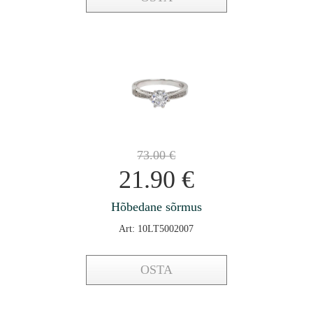
73.00
€
21.90
€
Hõbedane sõrmus
Art: 10LT5002007
OSTA