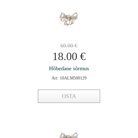
60.00
€
18.00
€
Hõbedane sõrmus
Art: 10ALM500129
OSTA