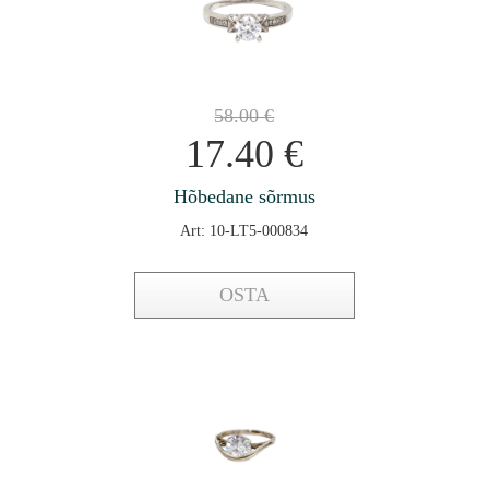
58.00
€
17.40
€
Hõbedane sõrmus
Art: 10-LT5-000834
OSTA