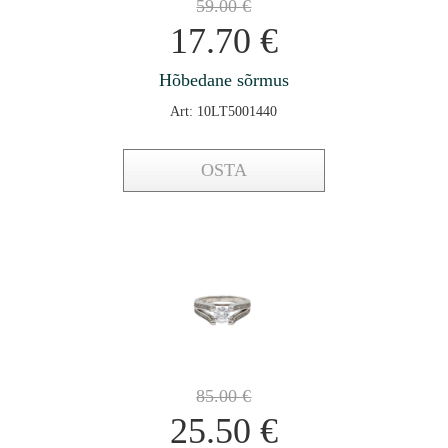
59.00
€
17.70
€
Hõbedane sõrmus
Art: 10LT5001440
OSTA
85.00
€
25.50
€