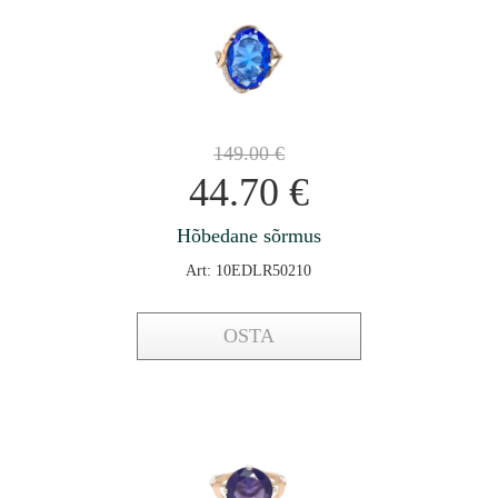
149.00
€
44.70
€
Hõbedane sõrmus
Art: 10EDLR50210
OSTA