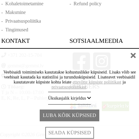
-
Kohaletoimetamine
-
Refund policy
-
Maksmine
-
Privaatsuspoliitika
-
Tingimused
KONTAKT
SOTSIAALMEEDIA
+371 202-15-704
gemmi@gemmi.lv
Veebisaidi toimimiseks kasutatakse kohustuslikke küpsiseid. Lisaks võib see
Rīga, Lāčplēšā iela 88
veebisait kasutada ka statistilisi ja turundusküpsiseid. Lisateavet veebisaidil
kasutatavate küpsiste kohta leiate
ettevõtte küpsiste poliitikast
ja
PARTNERS
Tööaeg:
privaatsuspoliitikast
.
T ja N – 10:00–17:00
E, K, Re, L, P – Puhkepäevad
Üksikasjalik kirjeldus
LUBA KÕIK KÜPSISED
SEADA KÜPSISED
Copyright ©2026 Gemmi.lv