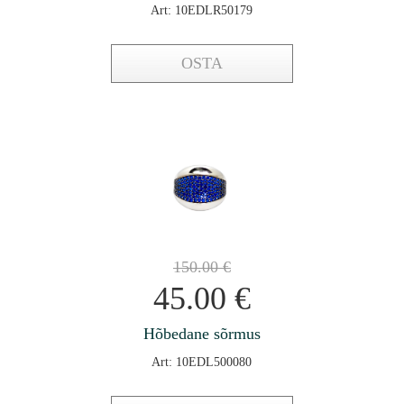
Art: 10EDLR50179
OSTA
150.00
€
45.00
€
Hõbedane sõrmus
Art: 10EDL500080