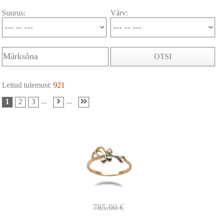
Suurus:
Värv:
OTSI
Leitud tulemust:
921
...
...
1
2
3
785.00
€