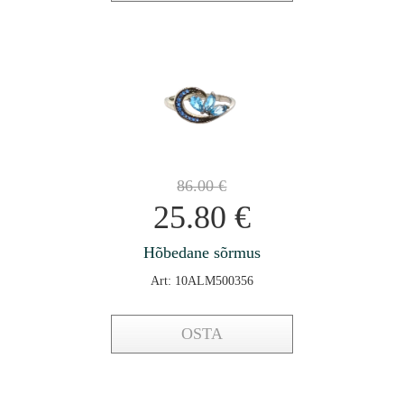
86.00
€
25.80
€
Hõbedane sõrmus
Art: 10ALM500356
OSTA