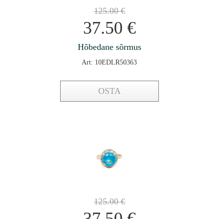
125.00
€
37.50
€
Hõbedane sõrmus
Art: 10EDLR50363
OSTA
125.00
€
37.50
€