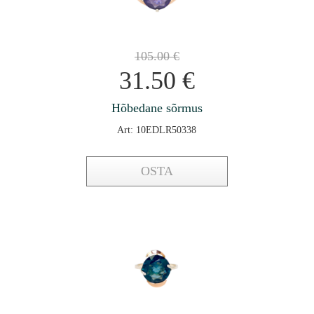
105.00
€
31.50
€
Hõbedane sõrmus
Art: 10EDLR50338
OSTA