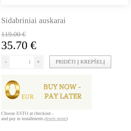
Sidabriniai auskarai
119.00
€
35.70
€
-
+
PRIDĖTI Į KREPŠELĮ
Choose ESTO at checkout -
and pay in installments
(
learn more
)