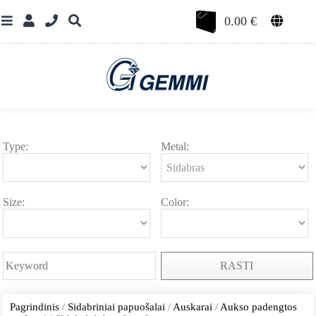
0.00
€
Type:
Metal:
Size:
Color:
RASTI
Pagrindinis
/
Sidabriniai papuošalai
/
Auskarai
/
Aukso padengtos