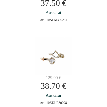
37.50
€
Auskarai
Art: 10ALM300251
129.00
€
38.70
€
Auskarai
Art: 10EDLR30098