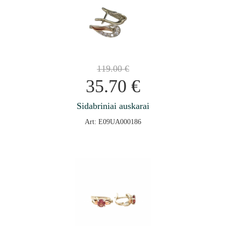
119.00
€
35.70
€
Sidabriniai auskarai
Art: E09UA000186