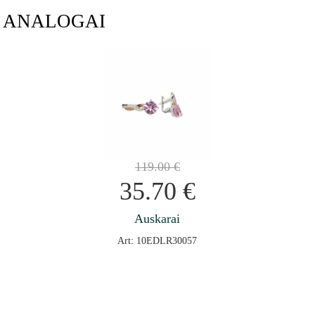
ANALOGAI
119.00
€
35.70
€
Auskarai
Art: 10EDLR30057