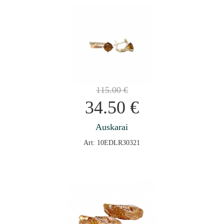
115.00
€
34.50
€
Auskarai
Art: 10EDLR30321