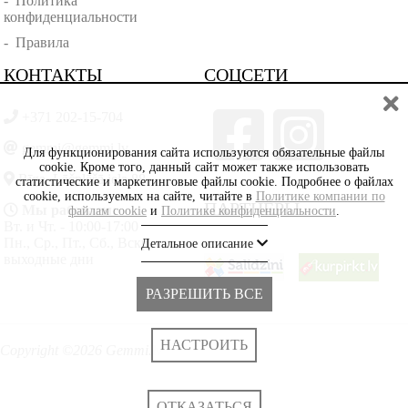
-
Политика
конфиденциальности
-
Правила
КОНТАКТЫ
СОЦСЕТИ
+371 202-15-704
gemmi@gemmi.lv
Для функционирования сайта используются обязательные файлы
cookie. Кроме того, данный сайт может также использовать
Rīga, Lāčplēšā iela 88
статистические и маркетинговые файлы cookie. Подробнее о файлах
cookie, используемых на сайте, читайте в
Политике компании по
ПАРТНЁРЫ
Мы работаем:
файлам cookie
и
Политике конфиденциальности
.
Вт. и Чт. - 10:00-17:00
Пн., Ср., Пт., Сб., Вскр. -
Детальное описание
выходные дни
РАЗРЕШИТЬ ВСЕ
НАСТРОИТЬ
Copyright ©2026 Gemmi.lv
ОТКАЗАТЬСЯ