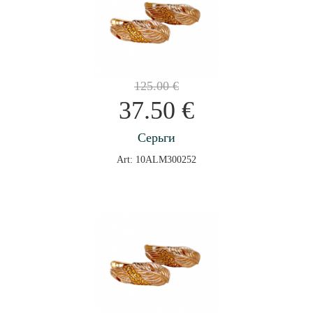
125.00
€
37.50
€
Серьги
Art: 10ALM300252