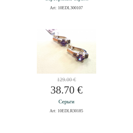
Art: 10EDL300107
129.00
€
38.70
€
Серьги
Art: 10EDLR30185