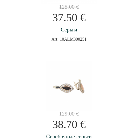
125.00
€
37.50
€
Серьги
Art: 10ALM300251
129.00
€
38.70
€
Серебряные серьги