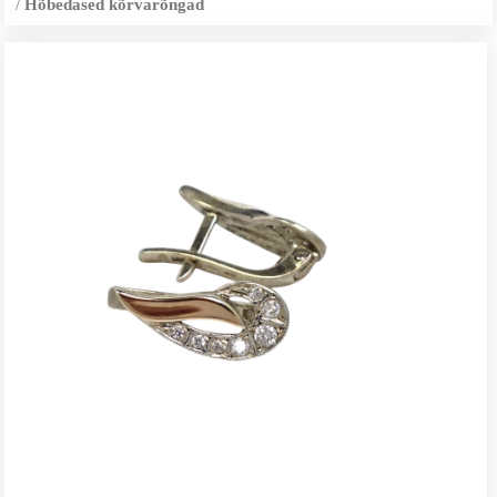
/
Hõbedased kõrvarõngad