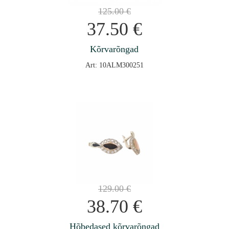
125.00
€
37.50
€
Kõrvarõngad
Art: 10ALM300251
129.00
€
38.70
€
Hõbedased kõrvarõngad