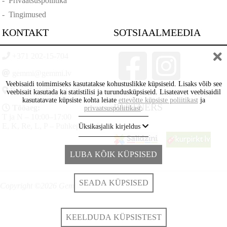
-
Privaatsuspoliitika
-
Tingimused
KONTAKT
SOTSIAALMEEDIA
+371 202-15-704
gemmi@gemmi.lv
Veebisaidi toimimiseks kasutatakse kohustuslikke küpsiseid. Lisaks võib see
Rīga, Lāčplēšā iela 88
veebisait kasutada ka statistilisi ja turundusküpsiseid. Lisateavet veebisaidil
kasutatavate küpsiste kohta leiate
ettevõtte küpsiste poliitikast
ja
PARTNERS
Tööaeg:
privaatsuspoliitikast
.
T ja N – 10:00–17:00
E, K, Re, L, P – Puhkepäevad
Üksikasjalik kirjeldus
LUBA KÕIK KÜPSISED
SEADA KÜPSISED
Copyright ©2026 Gemmi.lv
KEELDUDA KÜPSISTEST