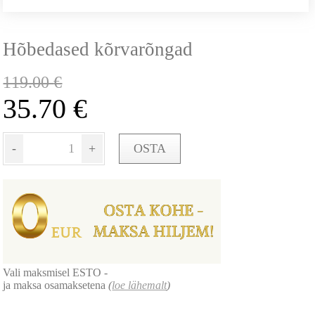
Hõbedased kõrvarõngad
119.00
€
35.70
€
-
+
OSTA
Vali maksmisel ESTO -
ja maksa osamaksetena
(
loe lähemalt
)