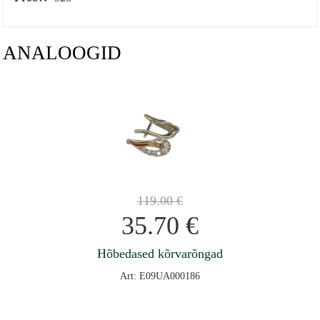
ANALOOGID
119.00
€
35.70
€
Hõbedased kõrvarõngad
Art: E09UA000186