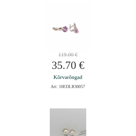
119.00
€
35.70
€
Kõrvarõngad
Art: 10EDLR30057