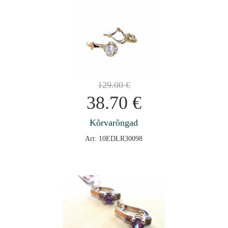
129.00
€
38.70
€
Kõrvarõngad
Art: 10EDLR30098