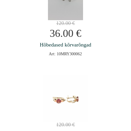
120.00
€
36.00
€
Hõbedased kõrvarõngad
Art: 10MRY300062
120.00
€