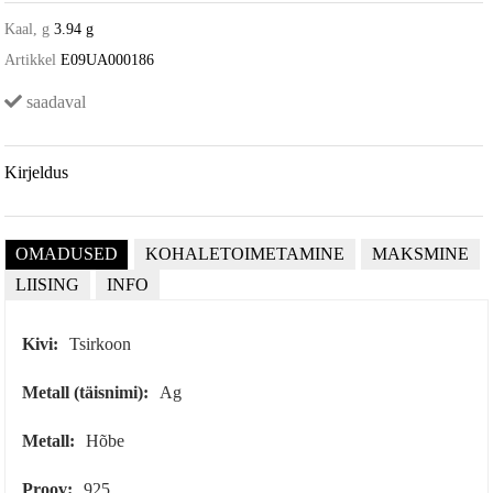
Kaal, g
3.94 g
Artikkel
E09UA000186
saadaval
Kirjeldus
OMADUSED
KOHALETOIMETAMINE
MAKSMINE
LIISING
INFO
Kivi:
Tsirkoon
Metall (täisnimi):
Ag
Metall:
Hõbe
Proov:
925