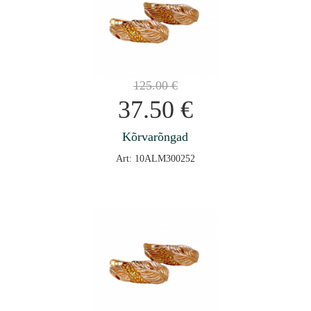
125.00
€
37.50
€
Kõrvarõngad
Art: 10ALM300252