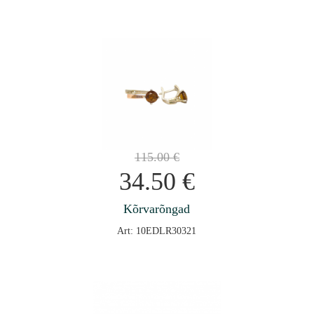
115.00
€
34.50
€
Kõrvarõngad
Art: 10EDLR30321