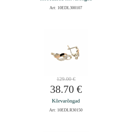
Art: 10EDL300107
129.00
€
38.70
€
Kõrvarõngad
Art: 10EDLR30150