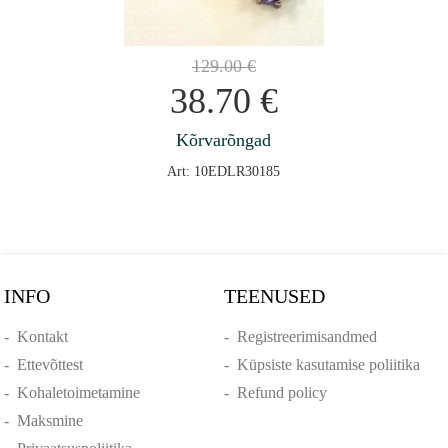
129.00
€
38.70
€
Kõrvarõngad
Art: 10EDLR30185
INFO
TEENUSED
-
Kontakt
-
Registreerimisandmed
-
Ettevõttest
-
Küpsiste kasutamise poliitika
-
Kohaletoimetamine
-
Refund policy
-
Maksmine