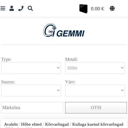
0.00
€
Type:
Metall:
Suurus:
Värv:
OTSI
Avaleht
/
Hõbe ehted
/
Kõrvarõngad
/
Kullaga kaetud kõrvarõngad