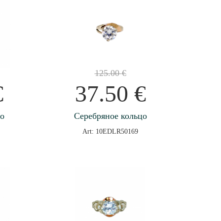
125.00
€
€
37.50
€
цо
Серебряное кольцо
Art: 10EDLR50169