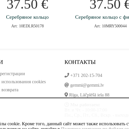
37.50
€
37.50
Серебряное кольцо
Серебряное кольцо с ф
Art: 10EDLR50178
Art: 10MRY500044
И
КОНТАКТЫ
регистрации
+371 202-15-704
 использования cookies
gemmi@gemmi.lv
 возврата
Rīga, Lāčplēšā iela 88
Мы работаем:
Вт. и Чт. - 10:00-17:00
Пн., Ср., Пт., Сб., Вскр. - выхо
ы cookie. Кроме того, данный сайт может также использовать с
ользуемых на сайте, читайте в
Политике компании по файлам co