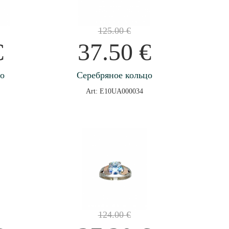
125.00
€
€
37.50
€
цо
Серебряное кольцо
Art: E10UA000034
124.00
€