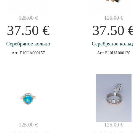
125.00
€
125.00
€
37.50
€
37.50
Серебряное кольцо
Серебряное коль
Art: E10UA000157
Art: E10UA000120
125.00
€
125.00
€