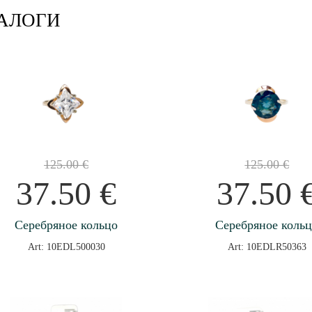
АЛОГИ
125.00
€
125.00
€
37.50
€
37.50
Серебряное кольцо
Серебряное коль
Art: 10EDL500030
Art: 10EDLR50363