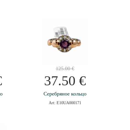
125.00
€
€
37.50
€
цо
Серебряное кольцо
Art: E10UA000171