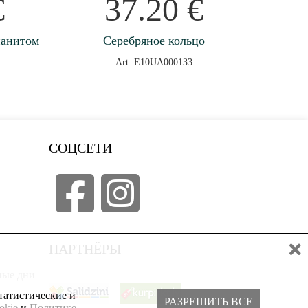
€
37.20
€
ианитом
Серебряное кольцо
Art: E10UA000133
СОЦСЕТИ
ПАРТНЁРЫ
дные дни
татистические и
РАЗРЕШИТЬ ВСЕ
okie
и
Политике