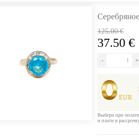
Серебряное
125.00
€
37.50
€
-
+
Выбери при оплате
и плати в рассроч