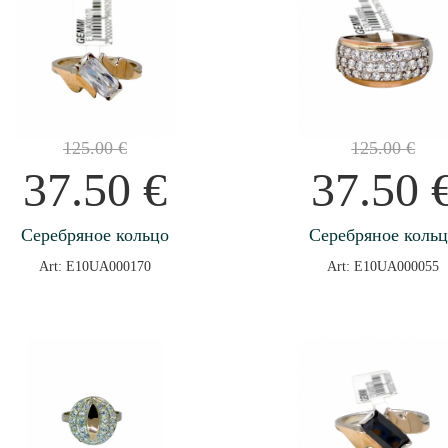
125.00
€
125.00
€
37.50
€
37.50
Серебряное кольцо
Серебряное коль
Art: E10UA000170
Art: E10UA000055