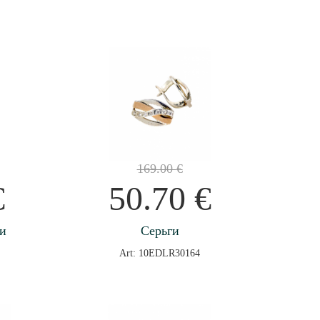
169.00
€
€
50.70
€
ги
Серьги
Art: 10EDLR30164