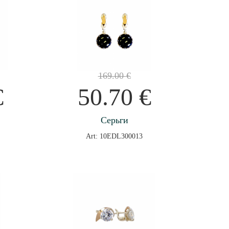
169.00
€
€
50.70
€
Серьги
Art: 10EDL300013