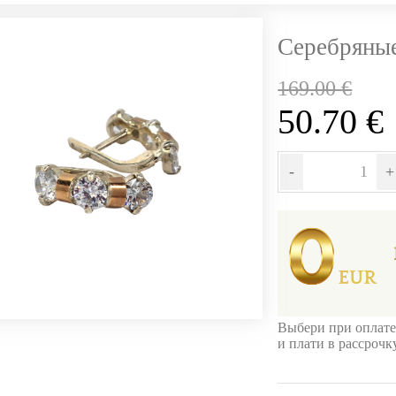
Серебряные
169.00
€
50.70
€
-
+
Выбери при оплате
и плати в рассроч