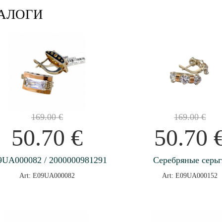
АЛОГИ
169.00
€
169.00
€
50.70
€
50.70
9UA000082 / 2000000981291
Серебряные серь
Art: E09UA000082
Art: E09UA000152