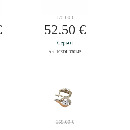
175.00
€
€
52.50
€
Серьги
Art: 10EDLR30145
159.00
€