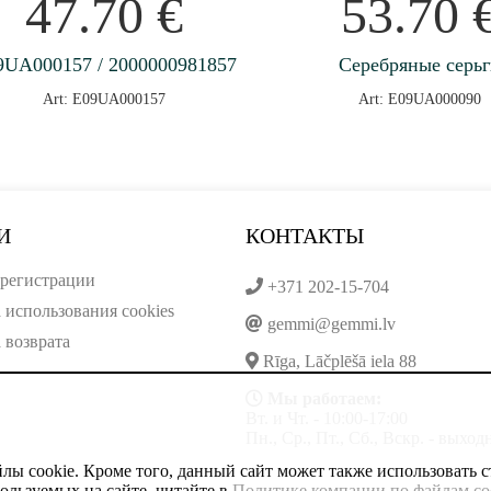
47.70
€
53.70
9UA000157 / 2000000981857
Серебряные серь
Art: E09UA000157
Art: E09UA000090
И
КОНТАКТЫ
регистрации
+371 202-15-704
 использования cookies
gemmi@gemmi.lv
 возврата
Rīga, Lāčplēšā iela 88
Мы работаем:
Вт. и Чт. - 10:00-17:00
Пн., Ср., Пт., Сб., Вскр. - выхо
ы cookie. Кроме того, данный сайт может также использовать с
ользуемых на сайте, читайте в
Политике компании по файлам co