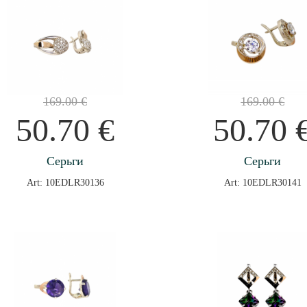
169.00
€
169.00
€
50.70
€
50.70
Серьги
Серьги
Art: 10EDLR30136
Art: 10EDLR30141