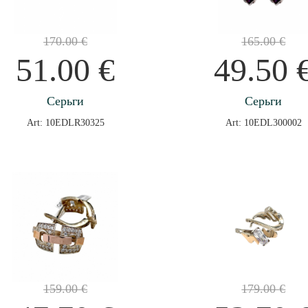
170.00
€
165.00
€
51.00
€
49.50
Серьги
Серьги
Art: 10EDLR30325
Art: 10EDL300002
159.00
€
179.00
€