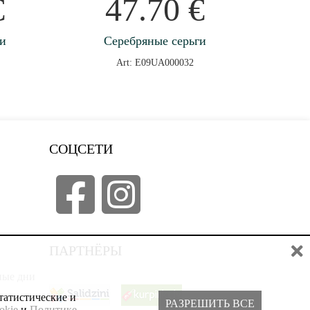
€
47.70
€
ги
Серебряные серьги
Art: E09UA000032
СОЦСЕТИ
ПАРТНЁРЫ
дные дни
татистические и
РАЗРЕШИТЬ ВСЕ
okie
и
Политике