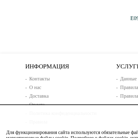
E0
ИНФОРМАЦИЯ
УСЛУГ
-
Контакты
-
Данные 
-
О нас
-
Правила
-
Доставка
-
Правила
-
Оплата
-
Политика конфиденциальности
-
Правила
Для функционирования сайта используются обязательные файл
маркетинговые файлы cookie. Подробнее о файлах cookie, исп