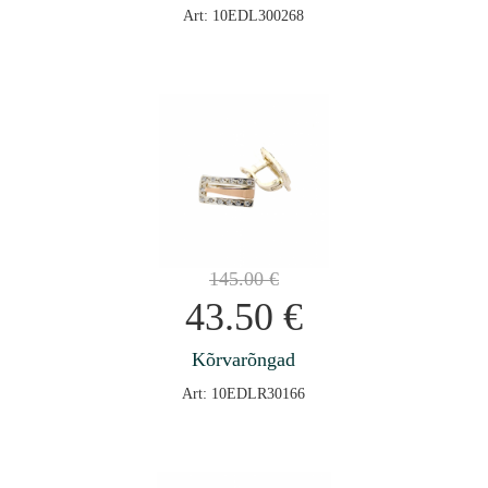
Art: 10EDL300268
145.00
€
43.50
€
Kõrvarõngad
Art: 10EDLR30166