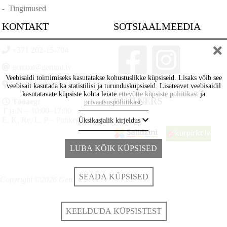
-
Tingimused
KONTAKT
SOTSIAALMEEDIA
+371 202-15-704
gemmi@gemmi.lv
Veebisaidi toimimiseks kasutatakse kohustuslikke küpsiseid. Lisaks võib see
Rīga, Lāčplēšā iela 88
veebisait kasutada ka statistilisi ja turundusküpsiseid. Lisateavet veebisaidil
kasutatavate küpsiste kohta leiate
ettevõtte küpsiste poliitikast
ja
PARTNERS
Tööaeg:
privaatsuspoliitikast
.
T ja N – 10:00–17:00
E, K, Re, L, P – Puhkepäevad
Üksikasjalik kirjeldus
LUBA KÕIK KÜPSISED
SEADA KÜPSISED
Copyright ©2026 Gemmi.lv
KEELDUDA KÜPSISTEST