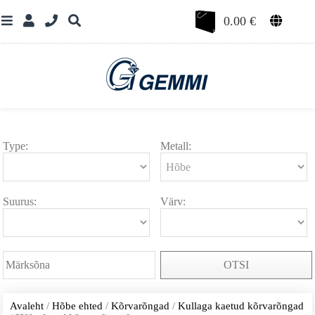
0.00
€
Type:
Metall:
Suurus:
Värv:
OTSI
Avaleht
/
Hõbe ehted
/
Kõrvarõngad
/
Kullaga kaetud kõrvarõngad