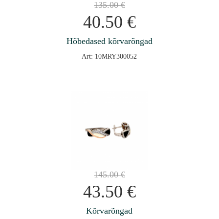
135.00
€
40.50
€
Hõbedased kõrvarõngad
Art: 10MRY300052
145.00
€
43.50
€
Kõrvarõngad