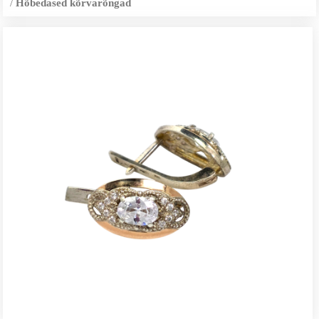
/
Hõbedased kõrvarõngad