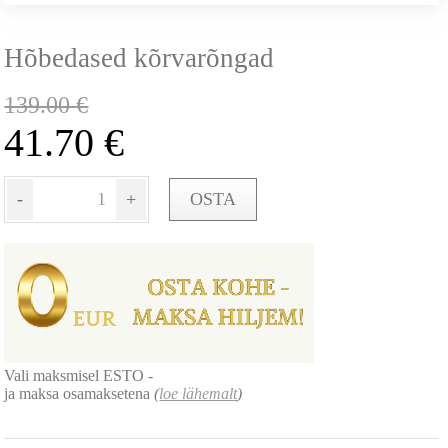
Hõbedased kõrvarõngad
139.00
€
41.70
€
-
+
OSTA
Vali maksmisel ESTO -
ja maksa osamaksetena
(
loe lähemalt
)