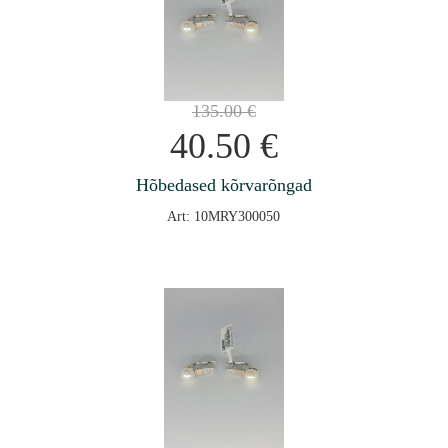
135.00
€
40.50
€
Hõbedased kõrvarõngad
Art: 10MRY300050