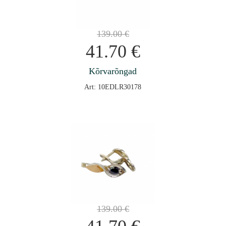
139.00
€
41.70
€
Kõrvarõngad
Art: 10EDLR30178
139.00
€