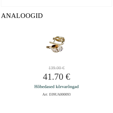
ANALOOGID
139.00
€
41.70
€
Hõbedased kõrvarõngad
Art: E09UA000093