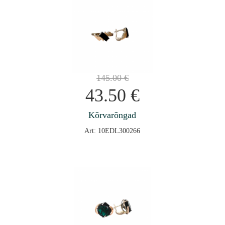
145.00
€
43.50
€
Kõrvarõngad
Art: 10EDL300266