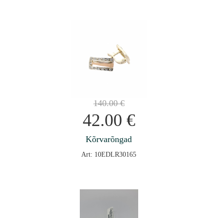
140.00
€
42.00
€
Kõrvarõngad
Art: 10EDLR30165