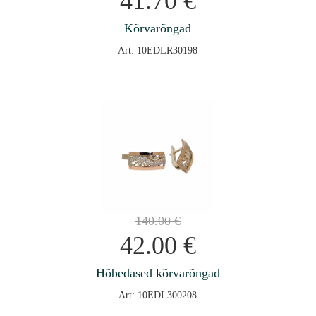
41.70
€
Kõrvarõngad
Art: 10EDLR30198
140.00
€
42.00
€
Hõbedased kõrvarõngad
Art: 10EDL300208