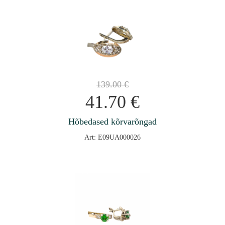
139.00
€
41.70
€
Hõbedased kõrvarõngad
Art: E09UA000026