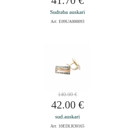
41.70
€
Sudraba auskari
Art: E09UA000093
140.00
€
42.00
€
sud.auskari
Art: 10EDLR30165