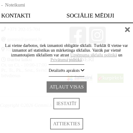
-
Noteikumi
KONTAKTI
SOCIĀLIE MĒDIJI
+371 202-15-704
gemmi@gemmi.lv
Lai vietne darbotos, tiek izmantoti obligātie sīkfaili. Turklāt šī vietne var
Rīga, Lāčplēšā iela 88
izmantot arī statistikas un mārketinga sīkfailus. Vairāk par vietnē
izmantotajiem sīkfailiem var atrast
Uzņēmuma sīkfailu politikā
un
PARTNERI
Darba laiks:
Privātuma politikā
.
Ot. un Ct. - 10:00-17:00
Pr., Tr., Pk., Sest., Svētd. -
Detalizēts apraksts
brīvdienas
ATĻAUT VISAS
IESTATĪT
Copyright ©2026 Gemmi.lv
ATTIEKTIES