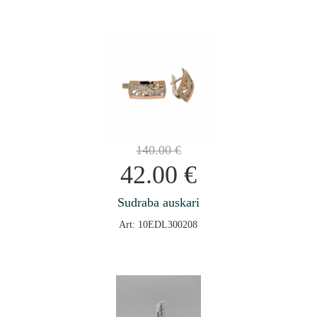
140.00
€
42.00
€
Sudraba auskari
Art: 10EDL300208