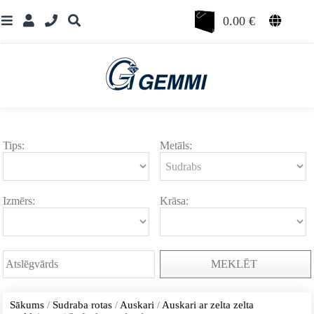
0.00
€
Tips:
Metāls:
Izmērs:
Krāsa:
MEKLĒT
Sākums
/
Sudraba rotas
/
Auskari
/
Auskari ar zelta zelta