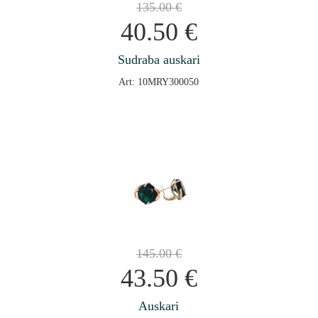
135.00
€
40.50
€
Sudraba auskari
Art: 10MRY300050
145.00
€
43.50
€
Auskari