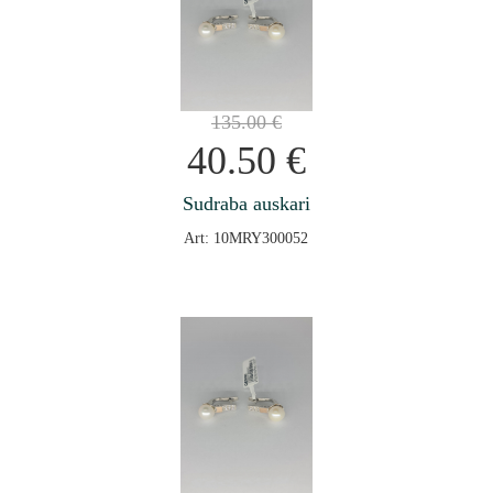
135.00
€
40.50
€
Sudraba auskari
Art: 10MRY300052