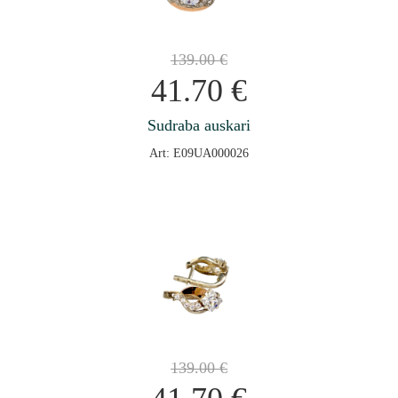
139.00
€
41.70
€
Sudraba auskari
Art: E09UA000026
139.00
€