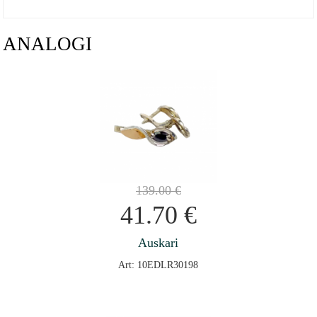
ANALOGI
139.00
€
41.70
€
Auskari
Art: 10EDLR30198