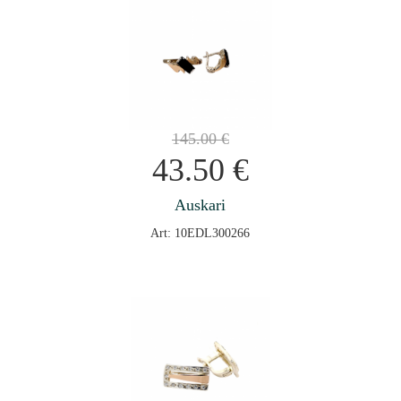
145.00
€
43.50
€
Auskari
Art: 10EDL300266