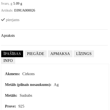
Svars, g
5.09 g
Artikuls:
E09UA000026
pieejams
Apraksts
ĪPAŠĪBAS
PIEGĀDE
APMAKSA
LĪZINGS
INFO
Akmens:
Cirkons
Metāls (pilnais nosaukums):
Ag
Metāls:
Sudrabs
Prove:
925