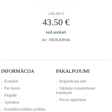
145.00
€
43.50
€
sud.auskari
Art: 10EDLR30166
INFORMĀCIJA
PAKALPOJUMI
-
Kontakti
-
Reģistrācijas dati
-
Par mums
-
Sīkdatņu izmantošanas
noteikumi
-
Piegāde
-
Preces atgriešana
-
Apmaksa
-
Konfidencialitātes politika