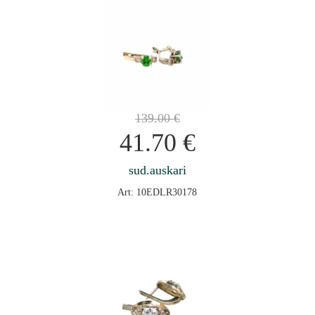
139.00
€
41.70
€
sud.auskari
Art: 10EDLR30178