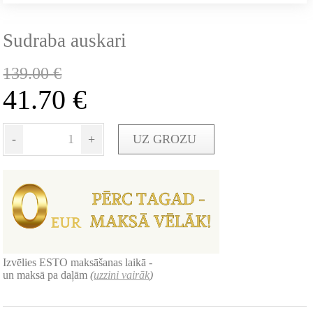
Sudraba auskari
139.00
€
41.70
€
-
+
UZ GROZU
Izvēlies ESTO maksāšanas laikā -
un maksā pa daļām
(
uzzini vairāk
)