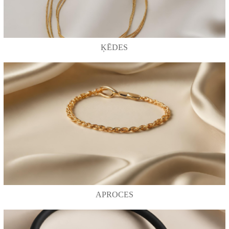
ĶĒDES
APROCES