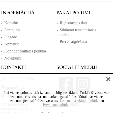
INFORMĀCIJA
PAKALPOJUMI
-
Kontakti
-
Reģistrācijas dati
-
Par mums
-
Sīkdatņu izmantošanas
noteikumi
-
Piegāde
-
Preces atgriešana
-
Apmaksa
-
Konfidencialitātes politika
-
Noteikumi
KONTAKTI
SOCIĀLIE MĒDIJI
+371 202-15-704
gemmi@gemmi.lv
Lai vietne darbotos, tiek izmantoti obligātie sīkfaili. Turklāt šī vietne var
Rīga, Lāčplēšā iela 88
izmantot arī statistikas un mārketinga sīkfailus. Vairāk par vietnē
izmantotajiem sīkfailiem var atrast
Uzņēmuma sīkfailu politikā
un
PARTNERI
Darba laiks:
Privātuma politikā
.
Ot. un Ct. - 10:00-17:00