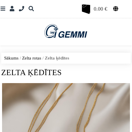
0.00
€
Sākums
/
Zelta rotas
/
Zelta ķēdītes
ZELTA ĶĒDĪTES