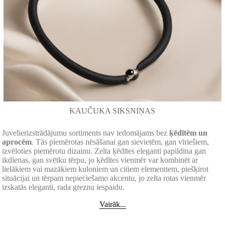
KAUČUKA SIKSNIŅAS
Juvelierizstrādājumu sortiments nav iedomājams bez
ķēdītēm un
aprocēm
. Tās piemērotas nēsāšanai gan sievietēm, gan vīriešiem,
izvēloties piemērotu dizainu. Zelta ķēdītes eleganti papildina gan
ikdienas, gan svētku tērpu, jo ķēdītes vienmēr var kombinēt ar
lielākiem vai mazākiem kuloniem un citiem elementiem, piešķirot
situācijai un tērpam nepieciešamo akcentu, jo zelta rotas vienmēr
izskatās eleganti, rada greznu iespaidu.
Vairāk...