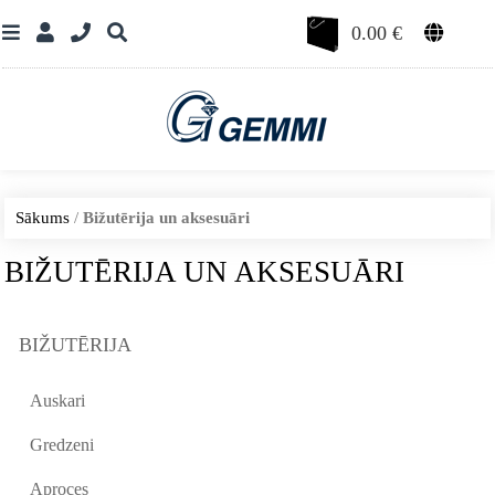
0.00
€
Sākums
/
Bižutērija un aksesuāri
BIŽUTĒRIJA UN AKSESUĀRI
BIŽUTĒRIJA
Auskari
Gredzeni
Aproces