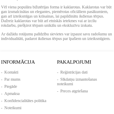
Vēl viena populāra bižutērijas forma ir kaklarotas. Kaklarotas var būt
gan izsmalcinātas un elegantes, piemērotas oficiāliem pasākumiem,
gan arī izteiksmīgas un krāsainas, lai papildinātu ikdienas tērpus.
Dažreiz kaklarotas var būt arī etniskās ietekmes vai ar izcilu
rokdarbu, piešķirot tērpam unikālu un ekskluzīvu izskatu.
Ar dažādu rotājumu palīdzību sievietes var izpaust savu radošumu un
individualitāti, padarot ikdienas tērpus par īpašiem un izteiksmīgiem.
INFORMĀCIJA
PAKALPOJUMI
-
Kontakti
-
Reģistrācijas dati
-
Par mums
-
Sīkdatņu izmantošanas
noteikumi
-
Piegāde
-
Preces atgriešana
-
Apmaksa
-
Konfidencialitātes politika
-
Noteikumi