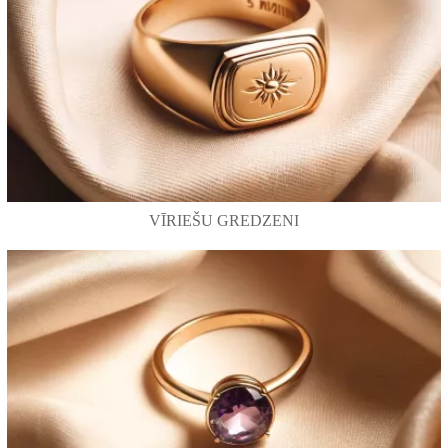
VĪRIEŠU GREDZENI