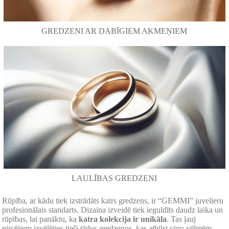
GREDZENI AR DABĪGIEM AKMEŅIEM
LAULĪBAS GREDZENI
Rūpība, ar kādu tiek izstrādāts katrs gredzens, ir “GEMMI” juvelieru
profesionālais standarts. Dizaina izveidē tiek ieguldīts daudz laika un
rūpības, lai panāktu, ka
katra kolekcija ir
unikāla
. Tas ļauj
pircējiem izvēlēties tieši tādus gredzenus, kas atbilst viņu vēlmēm,