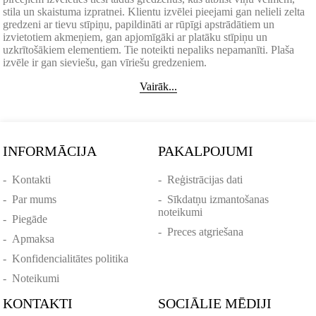
stila un skaistuma izpratnei. Klientu izvēlei pieejami gan nelieli zelta
gredzeni ar tievu stīpiņu, papildināti ar rūpīgi apstrādātiem un
izvietotiem akmeņiem, gan apjomīgāki ar platāku stīpiņu un
uzkrītošākiem elementiem. Tie noteikti nepaliks nepamanīti. Plaša
izvēle ir gan sieviešu, gan vīriešu gredzeniem.
Vairāk...
INFORMĀCIJA
PAKALPOJUMI
-
Kontakti
-
Reģistrācijas dati
-
Par mums
-
Sīkdatņu izmantošanas
noteikumi
-
Piegāde
-
Preces atgriešana
-
Apmaksa
-
Konfidencialitātes politika
-
Noteikumi
KONTAKTI
SOCIĀLIE MĒDIJI