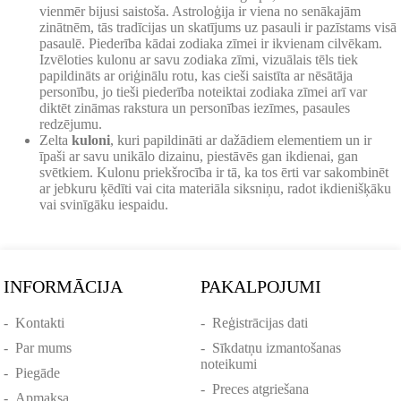
vienmēr bijusi saistoša. Astroloģija ir viena no senākajām
zinātnēm, tās tradīcijas un skatījums uz pasauli ir pazīstams visā
pasaulē. Piederība kādai zodiaka zīmei ir ikvienam cilvēkam.
Izvēloties kulonu ar savu zodiaka zīmi, vizuālais tēls tiek
papildināts ar oriģinālu rotu, kas cieši saistīta ar nēsātāja
personību, jo tieši piederība noteiktai zodiaka zīmei arī var
diktēt zināmas rakstura un personības iezīmes, pasaules
redzējumu.
Zelta
kuloni
, kuri papildināti ar dažādiem elementiem un ir
īpaši ar savu unikālo dizainu, piestāvēs gan ikdienai, gan
svētkiem. Kulonu priekšrocība ir tā, ka tos ērti var sakombinēt
ar jebkuru ķēdīti vai cita materiāla siksniņu, radot ikdienišķāku
vai svinīgāku iespaidu.
INFORMĀCIJA
PAKALPOJUMI
-
Kontakti
-
Reģistrācijas dati
-
Par mums
-
Sīkdatņu izmantošanas
noteikumi
-
Piegāde
-
Preces atgriešana
-
Apmaksa