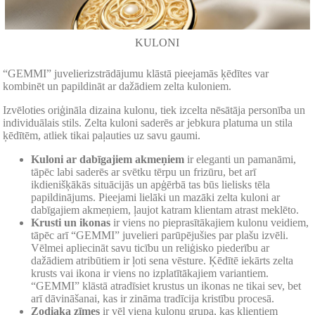
KULONI
“GEMMI” juvelierizstrādājumu klāstā pieejamās ķēdītes var
kombinēt un papildināt ar dažādiem zelta kuloniem.
Izvēloties oriģināla dizaina kulonu, tiek izcelta nēsātāja personība un
individuālais stils. Zelta kuloni saderēs ar jebkura platuma un stila
ķēdītēm, atliek tikai paļauties uz savu gaumi.
Kuloni ar dabīgajiem akmeņiem
ir eleganti un pamanāmi,
tāpēc labi saderēs ar svētku tērpu un frizūru, bet arī
ikdienišķākās situācijās un apģērbā tas būs lielisks tēla
papildinājums. Pieejami lielāki un mazāki zelta kuloni ar
dabīgajiem akmeņiem, ļaujot katram klientam atrast meklēto.
Krusti un ikonas
ir viens no pieprasītākajiem kulonu veidiem,
tāpēc arī “GEMMI” juvelieri parūpējušies par plašu izvēli.
Vēlmei apliecināt savu ticību un reliģisko piederību ar
dažādiem atribūtiem ir ļoti sena vēsture. Ķēdītē iekārts zelta
krusts vai ikona ir viens no izplatītākajiem variantiem.
“GEMMI” klāstā atradīsiet krustus un ikonas ne tikai sev, bet
arī dāvināšanai, kas ir zināma tradīcija kristību procesā.
Zodiaka zīmes
ir vēl viena kulonu grupa, kas klientiem