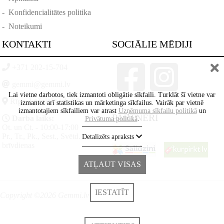
-
Konfidencialitātes politika
-
Noteikumi
KONTAKTI
SOCIĀLIE MĒDIJI
+371 202-15-704
gemmi@gemmi.lv
Lai vietne darbotos, tiek izmantoti obligātie sīkfaili. Turklāt šī vietne var
Rīga, Lāčplēšā iela 88
izmantot arī statistikas un mārketinga sīkfailus. Vairāk par vietnē
izmantotajiem sīkfailiem var atrast
Uzņēmuma sīkfailu politikā
un
PARTNERI
Darba laiks:
Privātuma politikā
.
Ot. un Ct. - 10:00-17:00
Pr., Tr., Pk., Sest., Svētd. -
Detalizēts apraksts
brīvdienas
ATĻAUT VISAS
IESTATĪT
Copyright ©2026 Gemmi.lv