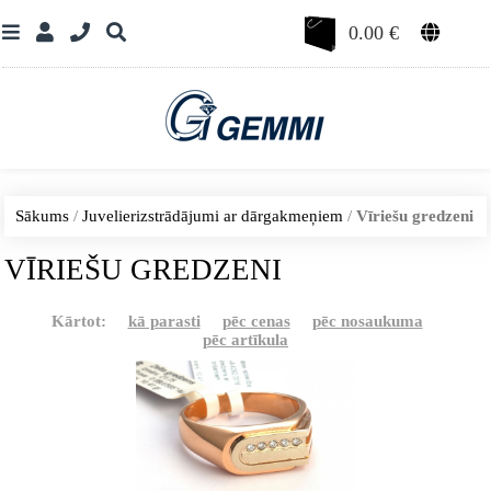
0.00
€
Sākums
/
Juvelierizstrādājumi ar dārgakmeņiem
/
Vīriešu gredzeni
VĪRIEŠU GREDZENI
Kārtot:
kā parasti
pēc cenas
pēc nosaukuma
pēc artīkula