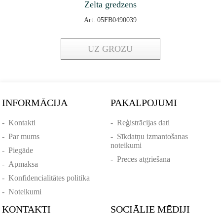
Zelta gredzens
Art: 05FB0490039
UZ GROZU
INFORMĀCIJA
PAKALPOJUMI
-
Kontakti
-
Reģistrācijas dati
-
Par mums
-
Sīkdatņu izmantošanas
noteikumi
-
Piegāde
-
Preces atgriešana
-
Apmaksa
-
Konfidencialitātes politika
-
Noteikumi
KONTAKTI
SOCIĀLIE MĒDIJI