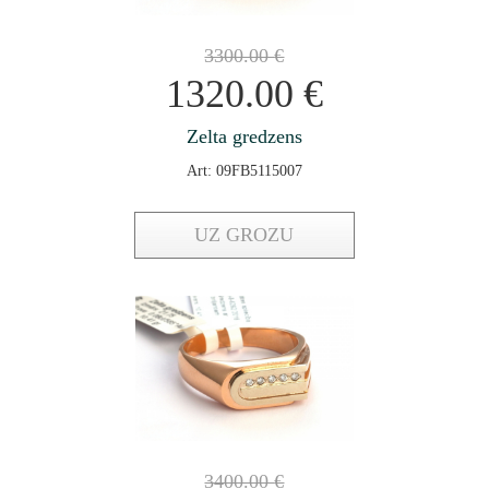
3300.00
€
1320.00
€
Zelta gredzens
Art: 09FB5115007
UZ GROZU
3400.00
€