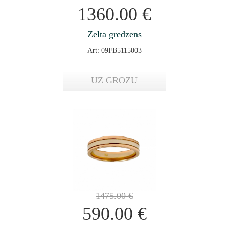
1360.00
€
Zelta gredzens
Art: 09FB5115003
UZ GROZU
1475.00
€
590.00
€