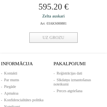
595.20
€
Zelta auskari
Art: 03AKS000881
UZ GROZU
INFORMĀCIJA
PAKALPOJUMI
-
Kontakti
-
Reģistrācijas dati
-
Par mums
-
Sīkdatņu izmantošanas
noteikumi
-
Piegāde
-
Preces atgriešana
-
Apmaksa
-
Konfidencialitātes politika
-
Noteikumi