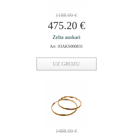
1188.00
€
475.20
€
Zelta auskari
Art: 03AKS000831
UZ GROZU
1488.00
€