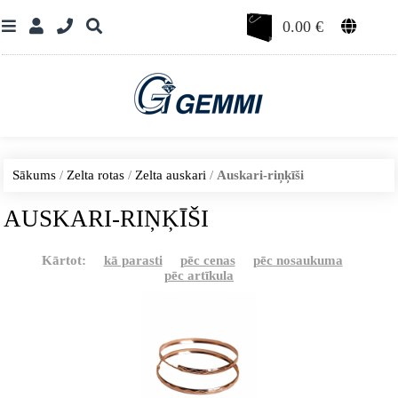
0.00
€
Sākums
/
Zelta rotas
/
Zelta auskari
/
Auskari-riņķīši
AUSKARI-RIŅĶĪŠI
Kārtot:
kā parasti
pēc cenas
pēc nosaukuma
pēc artīkula