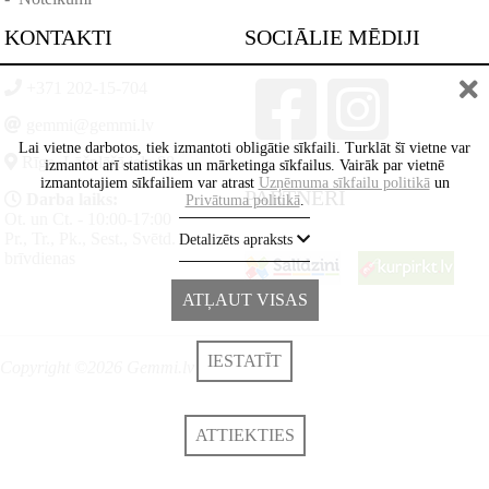
KONTAKTI
SOCIĀLIE MĒDIJI
+371 202-15-704
gemmi@gemmi.lv
Lai vietne darbotos, tiek izmantoti obligātie sīkfaili. Turklāt šī vietne var
Rīga, Lāčplēšā iela 88
izmantot arī statistikas un mārketinga sīkfailus. Vairāk par vietnē
izmantotajiem sīkfailiem var atrast
Uzņēmuma sīkfailu politikā
un
PARTNERI
Darba laiks:
Privātuma politikā
.
Ot. un Ct. - 10:00-17:00
Pr., Tr., Pk., Sest., Svētd. -
Detalizēts apraksts
brīvdienas
ATĻAUT VISAS
IESTATĪT
Copyright ©2026 Gemmi.lv
ATTIEKTIES