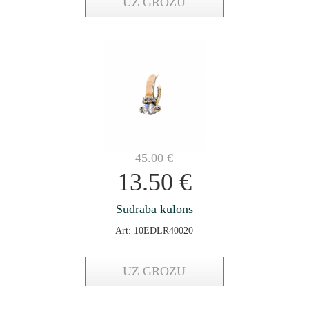
UZ GROZU
45.00
€
13.50
€
Sudraba kulons
Art: 10EDLR40020
UZ GROZU