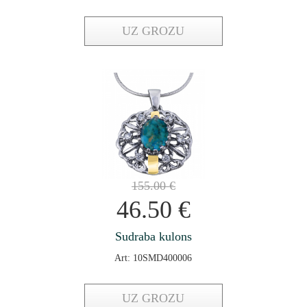
UZ GROZU
155.00
€
46.50
€
Sudraba kulons
Art: 10SMD400006
UZ GROZU