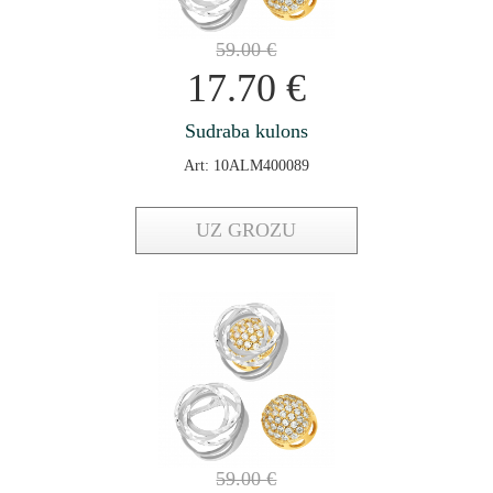
59.00
€
17.70
€
Sudraba kulons
Art: 10ALM400089
UZ GROZU
59.00
€