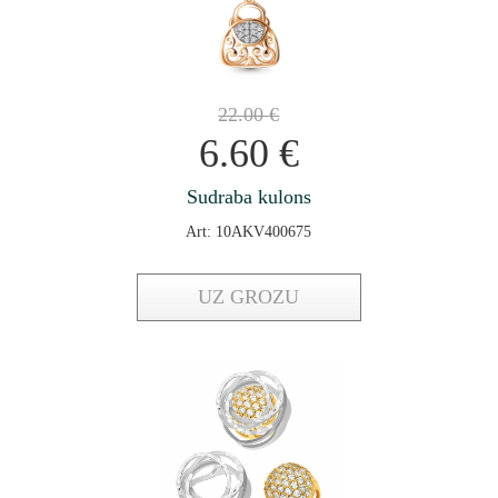
22.00
€
6.60
€
Sudraba kulons
Art: 10AKV400675
UZ GROZU