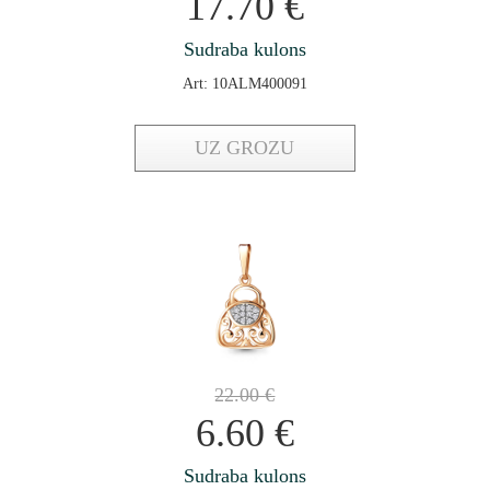
17.70
€
Sudraba kulons
Art: 10ALM400091
UZ GROZU
22.00
€
6.60
€
Sudraba kulons