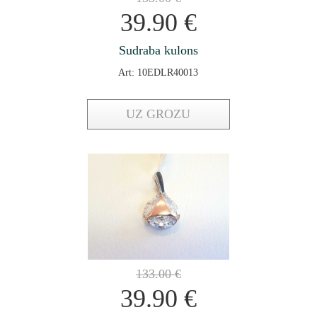
39.90
€
Sudraba kulons
Art: 10EDLR40013
UZ GROZU
133.00
€
39.90
€