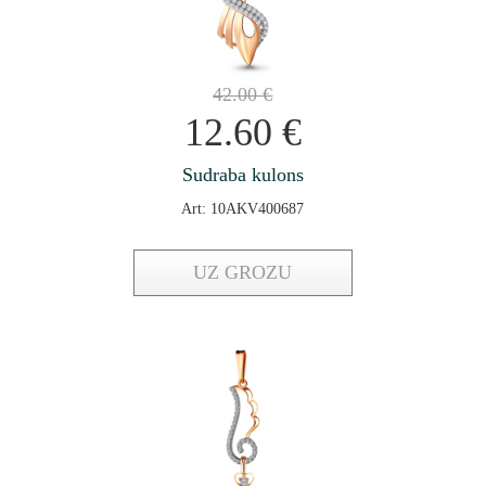
42.00
€
12.60
€
Sudraba kulons
Art: 10AKV400687
UZ GROZU