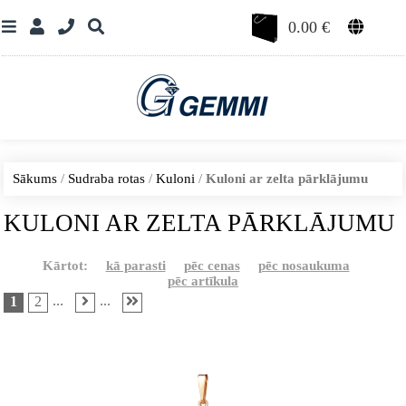
0.00
€
Sākums
/
Sudraba rotas
/
Kuloni
/
Kuloni ar zelta pārklājumu
KULONI AR ZELTA PĀRKLĀJUMU
Kārtot:
kā parasti
pēc cenas
pēc nosaukuma
pēc artīkula
...
...
1
2