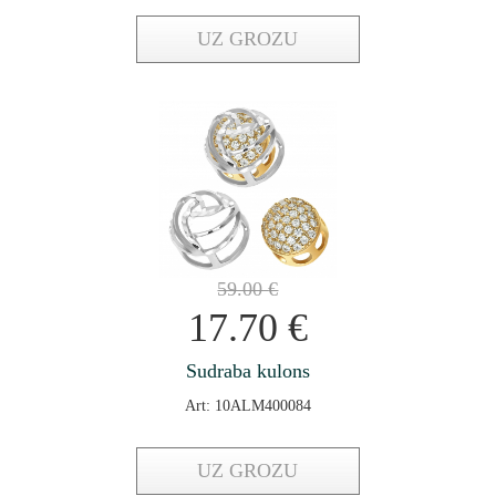
UZ GROZU
59.00
€
17.70
€
Sudraba kulons
Art: 10ALM400084
UZ GROZU