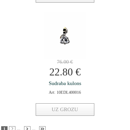
76.00
€
22.80
€
Sudraba kulons
Art: 10EDL400016
UZ GROZU
...
...
1
2