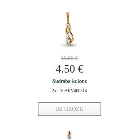
15.00
€
4.50
€
Sudraba kulons
Art: 10AKV400514
UZ GROZU