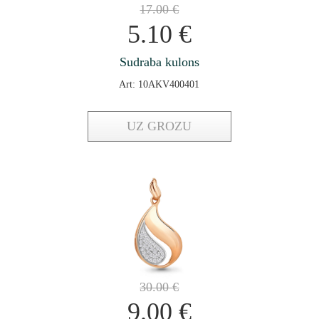
17.00
€
5.10
€
Sudraba kulons
Art: 10AKV400401
UZ GROZU
30.00
€
9.00
€