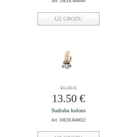
Art: 10EDL400049
UZ GROZU
45.00
€
13.50
€
Sudraba kulons
Art: 10EDLR40022