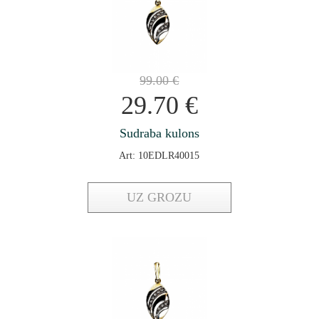
99.00
€
29.70
€
Sudraba kulons
Art: 10EDLR40015
UZ GROZU