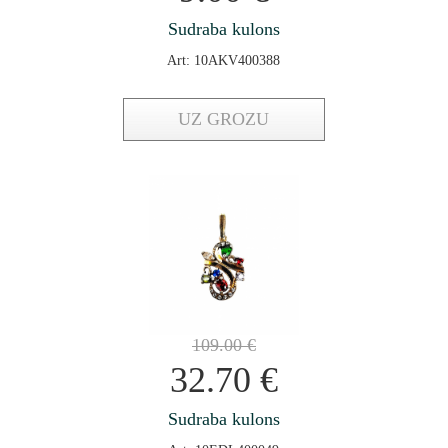
Sudraba kulons
Art: 10AKV400388
UZ GROZU
109.00
€
32.70
€
Sudraba kulons