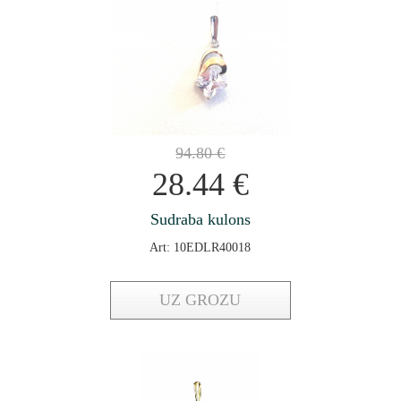
94.80
€
28.44
€
Sudraba kulons
Art: 10EDLR40018
UZ GROZU