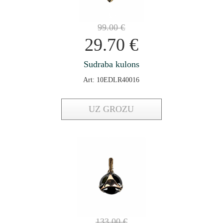
99.00
€
29.70
€
Sudraba kulons
Art: 10EDLR40016
UZ GROZU
133.00
€