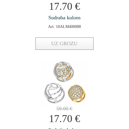
17.70
€
Sudraba kulons
Art: 10ALM400088
UZ GROZU
59.00
€
17.70
€