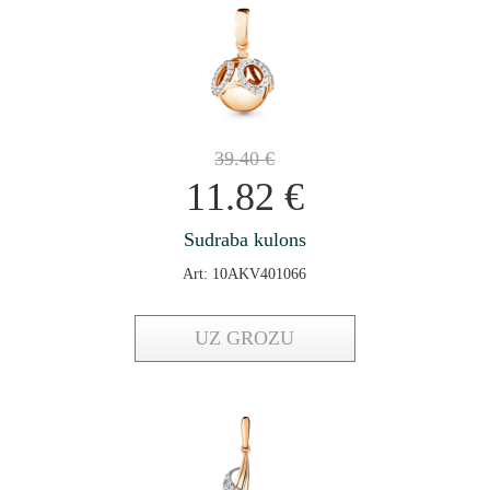
39.40
€
11.82
€
Sudraba kulons
Art: 10AKV401066
UZ GROZU