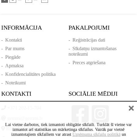
INFORMĀCIJA
PAKALPOJUMI
-
Kontakti
-
Reģistrācijas dati
-
Par mums
-
Sīkdatņu izmantošanas
noteikumi
-
Piegāde
-
Preces atgriešana
-
Apmaksa
-
Konfidencialitātes politika
-
Noteikumi
KONTAKTI
SOCIĀLIE MĒDIJI
+371 202-15-704
gemmi@gemmi.lv
Lai vietne darbotos, tiek izmantoti obligātie sīkfaili. Turklāt šī vietne var
Rīga, Lāčplēšā iela 88
izmantot arī statistikas un mārketinga sīkfailus. Vairāk par vietnē
izmantotajiem sīkfailiem var atrast
Uzņēmuma sīkfailu politikā
un