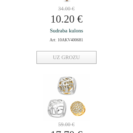
34.00
€
10.20
€
Sudraba kulons
Art: 10AKV400681
UZ GROZU
59.00
€