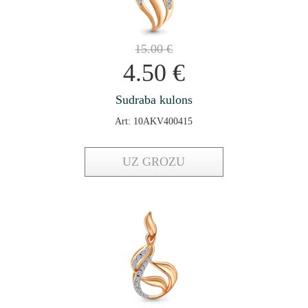
15.00
€
4.50
€
Sudraba kulons
Art: 10AKV400415
UZ GROZU