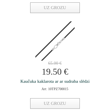
UZ GROZU
65.00
€
19.50
€
Kaučuka kaklarota ar ar sudraba slēdzi
Art: 10TPZ700015
UZ GROZU