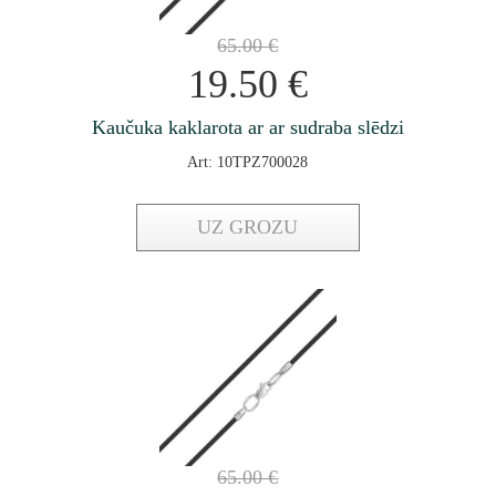
65.00
€
19.50
€
Kaučuka kaklarota ar ar sudraba slēdzi
Art: 10TPZ700028
UZ GROZU
65.00
€