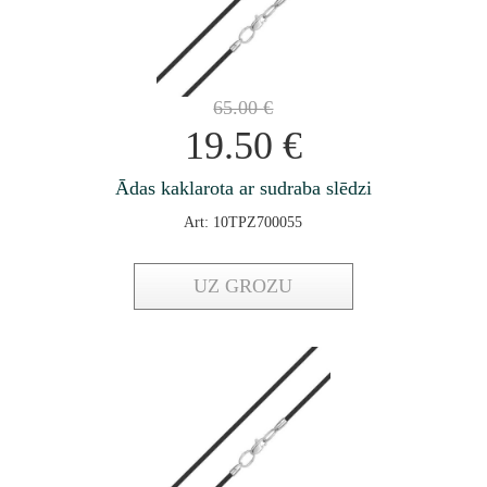
65.00
€
19.50
€
Ādas kaklarota ar sudraba slēdzi
Art: 10TPZ700055
UZ GROZU