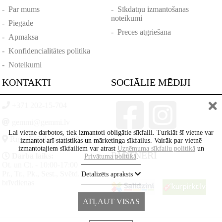
-
Par mums
-
Sīkdatņu izmantošanas
noteikumi
-
Piegāde
-
Preces atgriešana
-
Apmaksa
-
Konfidencialitātes politika
-
Noteikumi
KONTAKTI
SOCIĀLIE MĒDIJI
+371 202-15-704
gemmi@gemmi.lv
Lai vietne darbotos, tiek izmantoti obligātie sīkfaili. Turklāt šī vietne var
Rīga, Lāčplēšā iela 88
izmantot arī statistikas un mārketinga sīkfailus. Vairāk par vietnē
izmantotajiem sīkfailiem var atrast
Uzņēmuma sīkfailu politikā
un
PARTNERI
Darba laiks:
Privātuma politikā
.
Ot. un Ct. - 10:00-17:00
Pr., Tr., Pk., Sest., Svētd. -
Detalizēts apraksts
brīvdienas
ATĻAUT VISAS