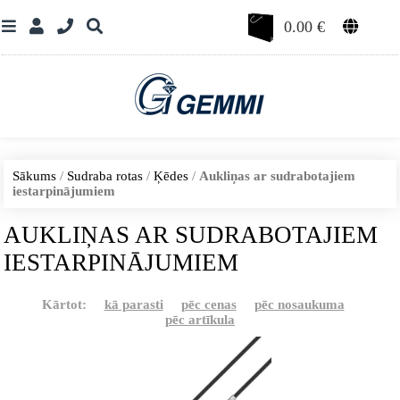
0.00
€
Sākums
/
Sudraba rotas
/
Ķēdes
/
Aukliņas ar sudrabotajiem
iestarpinājumiem
AUKLIŅAS AR SUDRABOTAJIEM
IESTARPINĀJUMIEM
Kārtot:
kā parasti
pēc cenas
pēc nosaukuma
pēc artīkula