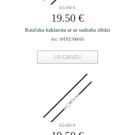
65.00
€
19.50
€
Kaučuka kaklarota ar ar sudraba slēdzi
Art: 10TPZ700010
UZ GROZU
65.00
€