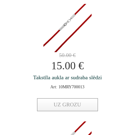
50.00
€
15.00
€
Takstīla aukla ar sudraba slēdzi
Art: 10MRY700013
UZ GROZU