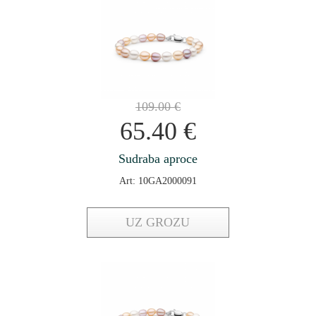
109.00
€
65.40
€
Sudraba aproce
Art: 10GA2000091
UZ GROZU