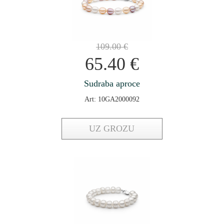
109.00
€
65.40
€
Sudraba aproce
Art: 10GA2000092
UZ GROZU