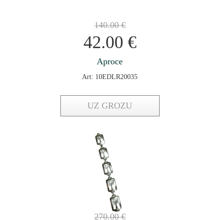
140.00
€
42.00
€
Aproce
Art: 10EDLR20035
UZ GROZU
270.00
€