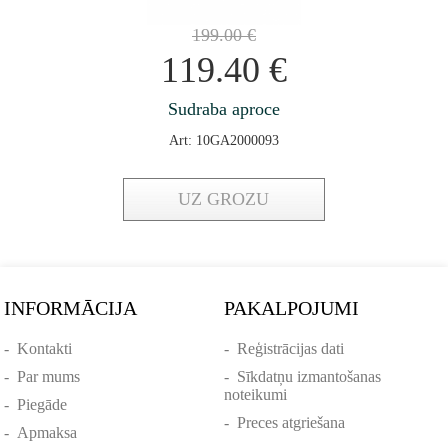
199.00
€
119.40
€
Sudraba aproce
Art: 10GA2000093
UZ GROZU
INFORMĀCIJA
PAKALPOJUMI
-
Kontakti
-
Reģistrācijas dati
-
Par mums
-
Sīkdatņu izmantošanas
noteikumi
-
Piegāde
-
Preces atgriešana
-
Apmaksa