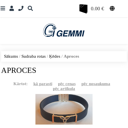
0.00
€
Sākums
/
Sudraba rotas
/
Ķēdes
/
Aproces
APROCES
Kārtot:
kā parasti
pēc cenas
pēc nosaukuma
pēc artīkula