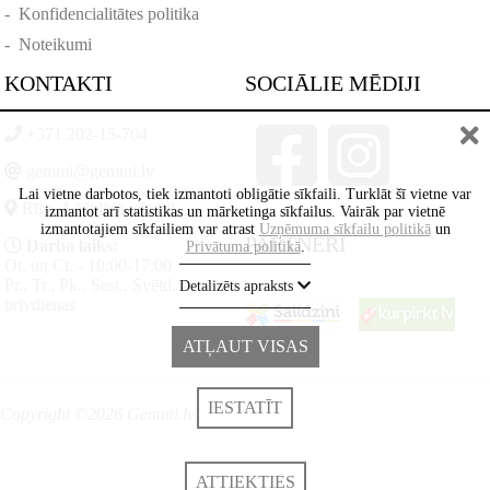
-
Konfidencialitātes politika
-
Noteikumi
KONTAKTI
SOCIĀLIE MĒDIJI
+371 202-15-704
gemmi@gemmi.lv
Lai vietne darbotos, tiek izmantoti obligātie sīkfaili. Turklāt šī vietne var
Rīga, Lāčplēšā iela 88
izmantot arī statistikas un mārketinga sīkfailus. Vairāk par vietnē
izmantotajiem sīkfailiem var atrast
Uzņēmuma sīkfailu politikā
un
PARTNERI
Darba laiks:
Privātuma politikā
.
Ot. un Ct. - 10:00-17:00
Pr., Tr., Pk., Sest., Svētd. -
Detalizēts apraksts
brīvdienas
ATĻAUT VISAS
IESTATĪT
Copyright ©2026 Gemmi.lv
ATTIEKTIES