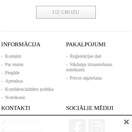
UZ GROZU
INFORMĀCIJA
PAKALPOJUMI
-
Kontakti
-
Reģistrācijas dati
-
Par mums
-
Sīkdatņu izmantošanas
noteikumi
-
Piegāde
-
Preces atgriešana
-
Apmaksa
-
Konfidencialitātes politika
-
Noteikumi
KONTAKTI
SOCIĀLIE MĒDIJI
+371 202-15-704
gemmi@gemmi.lv