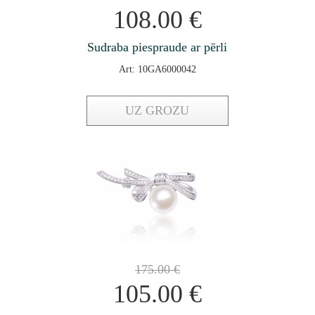
108.00
€
Sudraba piespraude ar pērli
Art: 10GA6000042
UZ GROZU
175.00
€
105.00
€