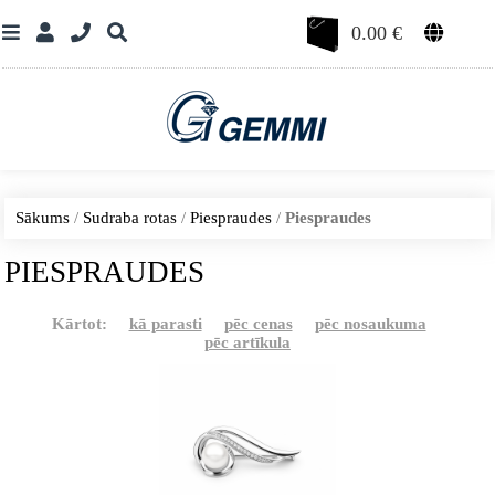
0.00
€
Sākums
/
Sudraba rotas
/
Piespraudes
/
Piespraudes
PIESPRAUDES
Kārtot:
kā parasti
pēc cenas
pēc nosaukuma
pēc artīkula