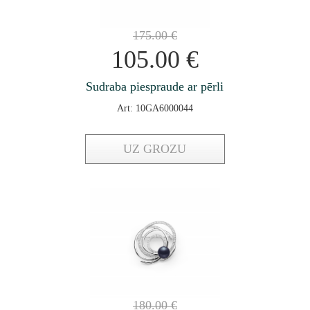
175.00
€
105.00
€
Sudraba piespraude ar pērli
Art: 10GA6000044
UZ GROZU
180.00
€