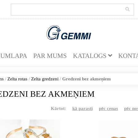
KUMLAPA
PAR MUMS
KATALOGS
KONT
ms
/
Zelta rotas
/
Zelta gredzeni
/
Gredzeni bez akmeņiem
EDZENI BEZ AKMEŅIEM
Kārtot:
kā parasti
pēc cenas
pēc n