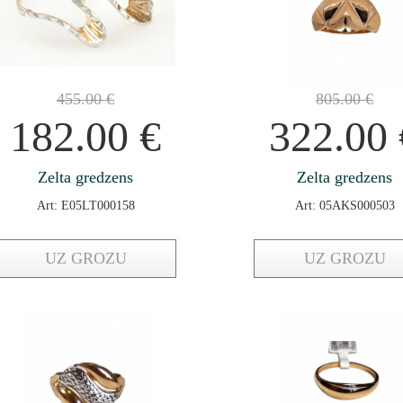
455.00
€
805.00
€
182.00
€
322.00
Zelta gredzens
Zelta gredzens
Art: E05LT000158
Art: 05AKS000503
UZ GROZU
UZ GROZU