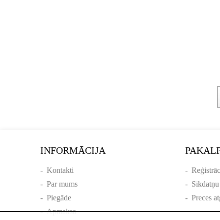
INFORMĀCIJA
PAKAL
-
Kontakti
-
Reģistrāc
-
Par mums
-
Sīkdatņu
-
Piegāde
-
Preces at
-
Apmaksa