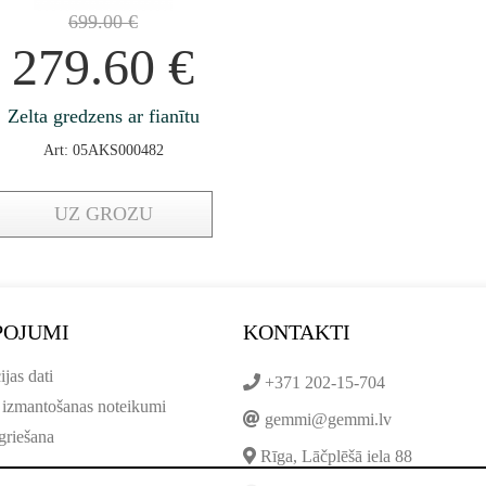
699.00
€
279.60
€
Zelta gredzens ar fianītu
Art: 05AKS000482
UZ GROZU
POJUMI
KONTAKTI
ijas dati
+371 202-15-704
 izmantošanas noteikumi
gemmi@gemmi.lv
griešana
Rīga, Lāčplēšā iela 88