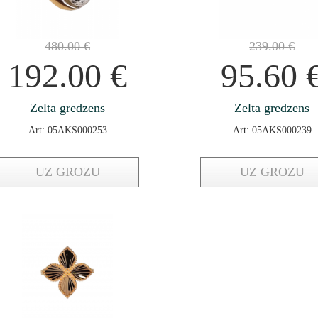
480.00
€
239.00
€
192.00
€
95.60
Zelta gredzens
Zelta gredzens
Art: 05AKS000253
Art: 05AKS000239
UZ GROZU
UZ GROZU