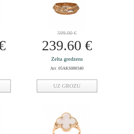
599.00
€
€
239.60
€
Zelta gredzens
Art: 05AKS000340
UZ GROZU