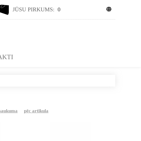
JŪSU PIRKUMS:
0
AKTI
osaukuma
pēc artīkula