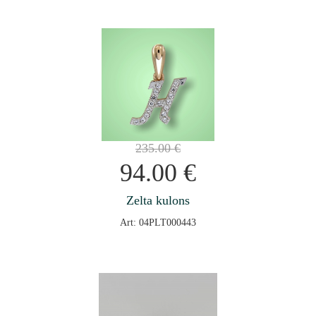
235.00
€
94.00
€
Zelta kulons
Art: 04PLT000443