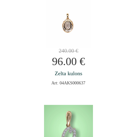
240.00
€
96.00
€
Zelta kulons
Art: 04AKS000637