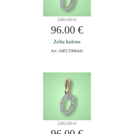
240.00
€
96.00
€
Zelta kulons
Art: 04PLT000445
240.00
€
96.00
€