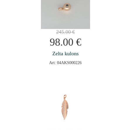
245.00
€
98.00
€
Zelta kulons
Art: 04AKS000226