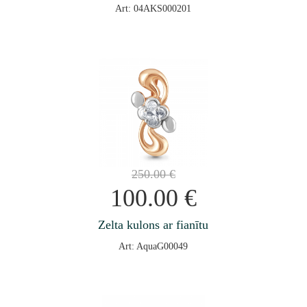
Art: 04AKS000201
250.00
€
100.00
€
Zelta kulons ar fianītu
Art: AquaG00049