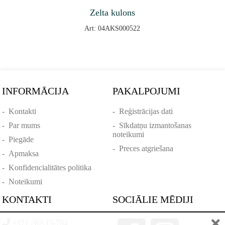
Zelta kulons
Art: 04AKS000522
INFORMĀCIJA
PAKALPOJUMI
-
Kontakti
-
Reģistrācijas dati
-
Par mums
-
Sīkdatņu izmantošanas
noteikumi
-
Piegāde
-
Preces atgriešana
-
Apmaksa
-
Konfidencialitātes politika
-
Noteikumi
KONTAKTI
SOCIĀLIE MĒDIJI
+371 202-15-704