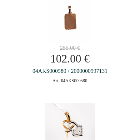
255.00
€
102.00
€
04AKS000580 / 2000000997131
Art: 04AKS000580