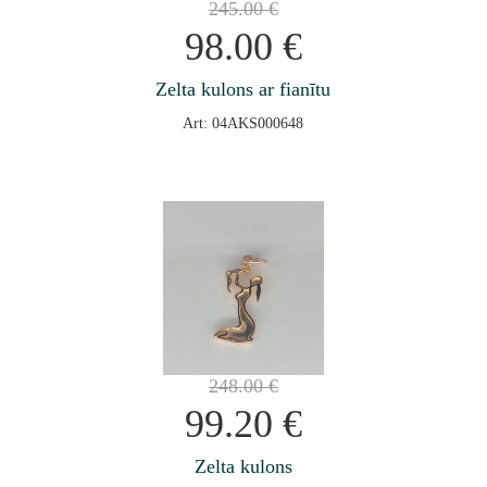
245.00
€
98.00
€
Zelta kulons ar fianītu
Art: 04AKS000648
248.00
€
99.20
€
Zelta kulons