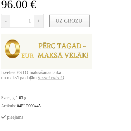
96.00
€
-
+
UZ GROZU
Izvēlies ESTO maksāšanas laikā -
un maksā pa daļām
(
uzzini vairāk
)
Svars, g
1.03 g
Artikuls:
04PLT000445
pieejams