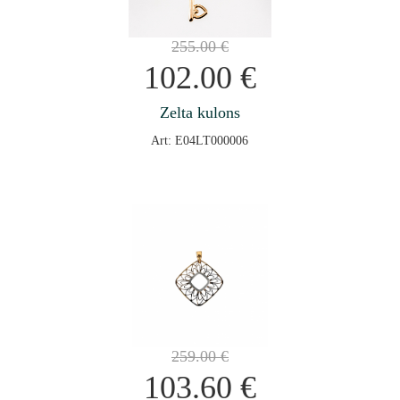
255.00
€
102.00
€
Zelta kulons
Art: E04LT000006
259.00
€
103.60
€