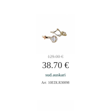
129.00
€
38.70
€
sud.auskari
Art: 10EDLR30098