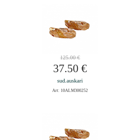
125.00
€
37.50
€
sud.auskari
Art: 10ALM300252