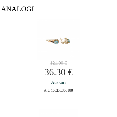
ANALOGI
121.00
€
36.30
€
Auskari
Art: 10EDL300188