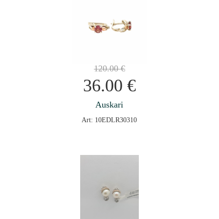
120.00
€
36.00
€
Auskari
Art: 10EDLR30310