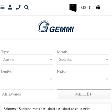
0.00
€
Tips:
Metāls:
Izmērs:
Krāsa:
MEKLĒT
Sākums
/
Sudraba rotas
/
Auskari
/
Auskari ar zelta zelta