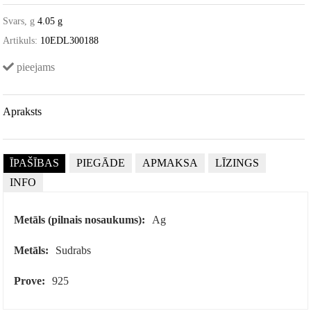
Svars, g
4.05 g
Artikuls:
10EDL300188
pieejams
Apraksts
ĪPAŠĪBAS
PIEGĀDE
APMAKSA
LĪZINGS
INFO
Metāls (pilnais nosaukums):
Ag
Metāls:
Sudrabs
Prove:
925