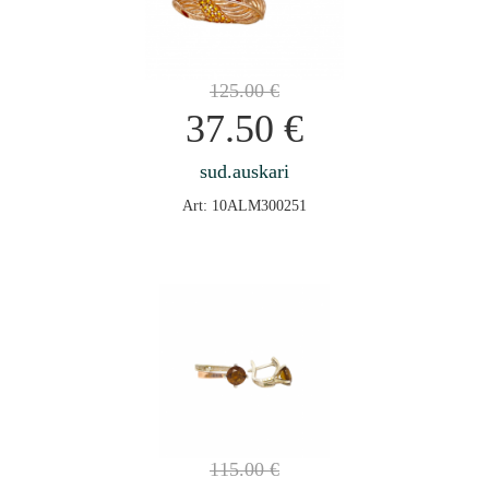
125.00
€
37.50
€
sud.auskari
Art: 10ALM300251
115.00
€