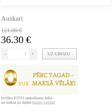
Auskari
121.00
€
36.30
€
-
+
UZ GROZU
Izvēlies ESTO maksāšanas laikā -
un maksā pa daļām
(
uzzini vairāk
)