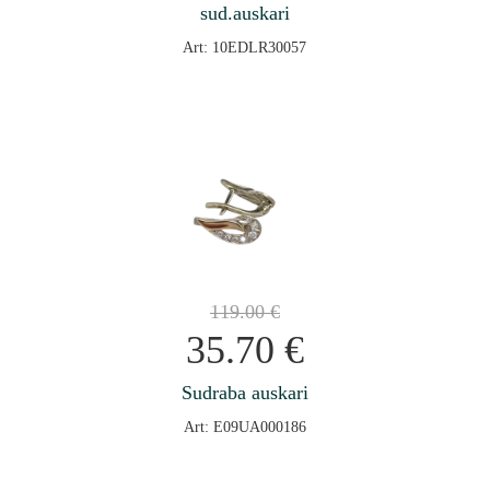
sud.auskari
Art: 10EDLR30057
119.00
€
35.70
€
Sudraba auskari
Art: E09UA000186