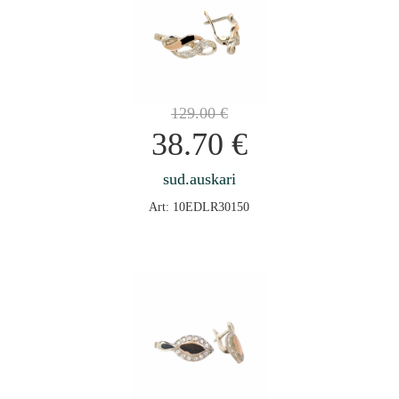
129.00
€
38.70
€
sud.auskari
Art: 10EDLR30150