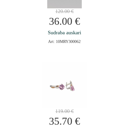
120.00
€
36.00
€
Sudraba auskari
Art: 10MRY300062
119.00
€
35.70
€