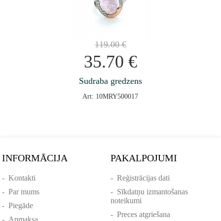
119.00
€
35.70
€
Sudraba gredzens
Art: 10MRY500017
INFORMĀCIJA
PAKALPOJUMI
-
Kontakti
-
Reģistrācijas dati
-
Par mums
-
Sīkdatņu izmantošanas
noteikumi
-
Piegāde
-
Preces atgriešana
-
Apmaksa