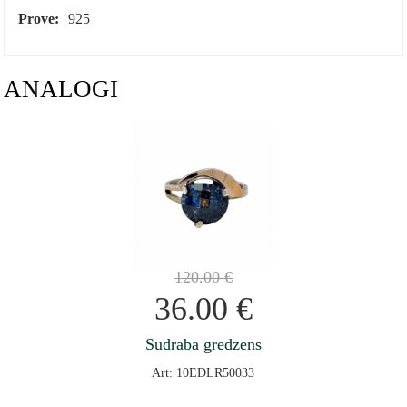
Prove:
925
ANALOGI
120.00
€
36.00
€
Sudraba gredzens
Art: 10EDLR50033