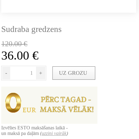
Sudraba gredzens
120.00
€
36.00
€
-
+
UZ GROZU
Izvēlies ESTO maksāšanas laikā -
un maksā pa daļām
(
uzzini vairāk
)