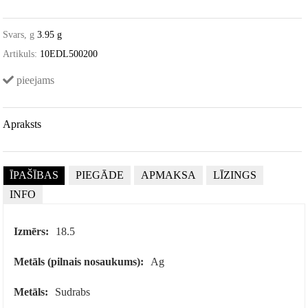
Svars, g
3.95 g
Artikuls:
10EDL500200
pieejams
Apraksts
ĪPAŠĪBAS
PIEGĀDE
APMAKSA
LĪZINGS
INFO
Izmērs:
18.5
Metāls (pilnais nosaukums):
Ag
Metāls:
Sudrabs