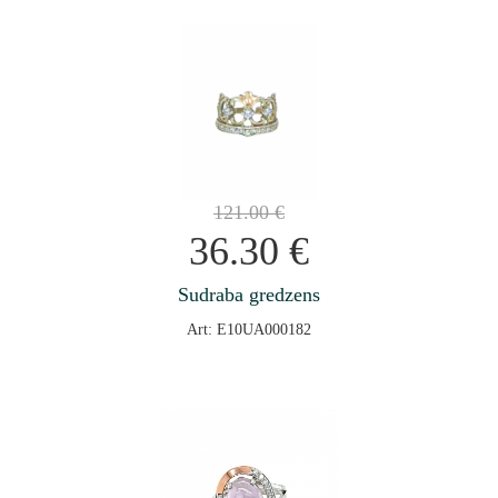
121.00
€
36.30
€
Sudraba gredzens
Art: E10UA000182