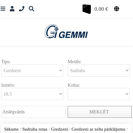
0.00
€
Tips:
Metāls:
Izmērs:
Krāsa:
MEKLĒT
Sākums
/
Sudraba rotas
/
Gredzeni
/
Gredzeni ar zelta pārklājumu
/