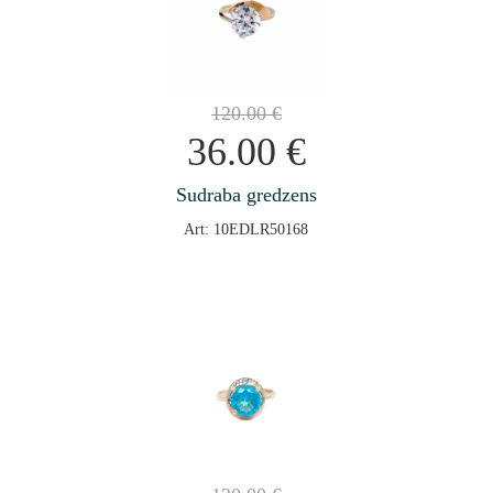
120.00
€
36.00
€
Sudraba gredzens
Art: 10EDLR50168