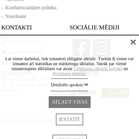
-
Konfidencialitātes politika
-
Noteikumi
KONTAKTI
SOCIĀLIE MĒDIJI
+371 202-15-704
gemmi@gemmi.lv
Lai vietne darbotos, tiek izmantoti obligātie sīkfaili. Turklāt šī vietne var
Rīga, Lāčplēšā iela 88
izmantot arī statistikas un mārketinga sīkfailus. Vairāk par vietnē
izmantotajiem sīkfailiem var atrast
Uzņēmuma sīkfailu politikā
un
PARTNERI
Darba laiks:
Privātuma politikā
.
Ot. un Ct. - 10:00-17:00
Pr., Tr., Pk., Sest., Svētd. -
Detalizēts apraksts
brīvdienas
ATĻAUT VISAS
IESTATĪT
Copyright ©2026 Gemmi.lv