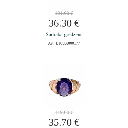
121.00
€
36.30
€
Sudraba gredzens
Art: E10UA000177
119.00
€
35.70
€