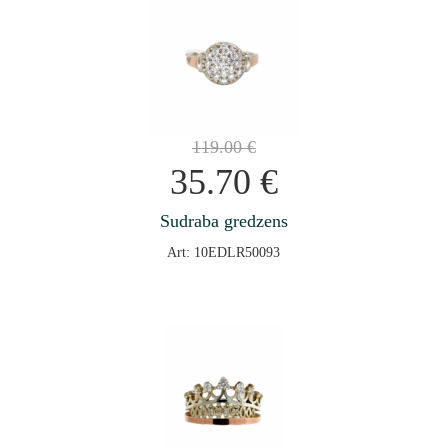
119.00
€
35.70
€
Sudraba gredzens
Art: 10EDLR50093