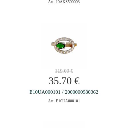
Art: 10AKS500003
119.00
€
35.70
€
E10UA000101 / 2000000980362
Art: E10UA000101