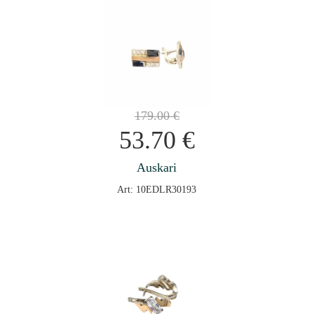
179.00
€
53.70
€
Auskari
Art: 10EDLR30193