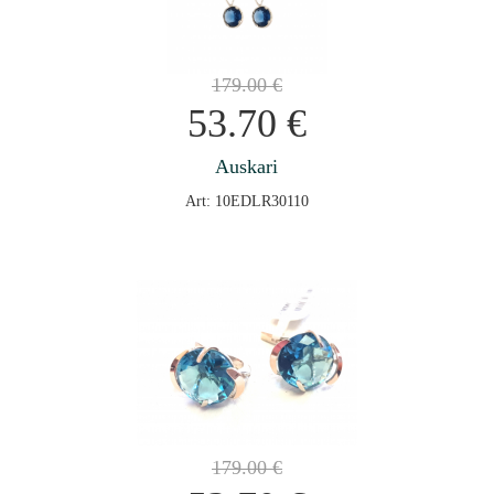
179.00
€
53.70
€
Auskari
Art: 10EDLR30110
179.00
€