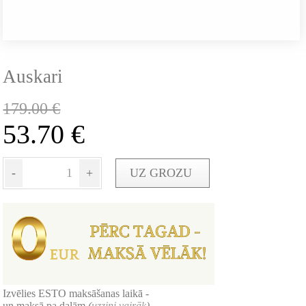
Auskari
179.00
€
53.70
€
-
+
UZ GROZU
Izvēlies ESTO maksāšanas laikā -
un maksā pa daļām
(
uzzini vairāk
)