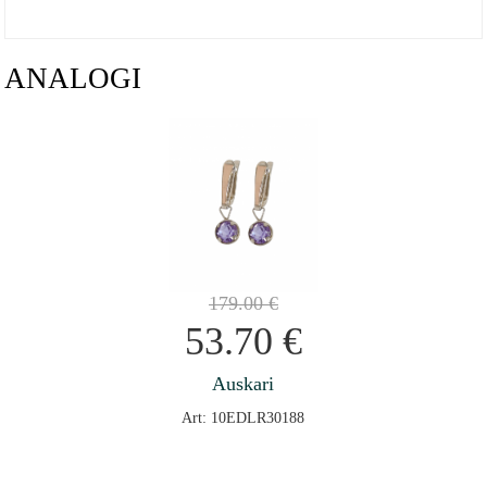
ANALOGI
179.00
€
53.70
€
Auskari
Art: 10EDLR30188