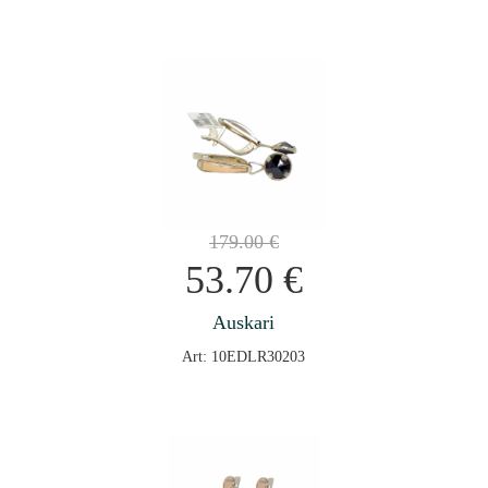
179.00
€
53.70
€
Auskari
Art: 10EDLR30203