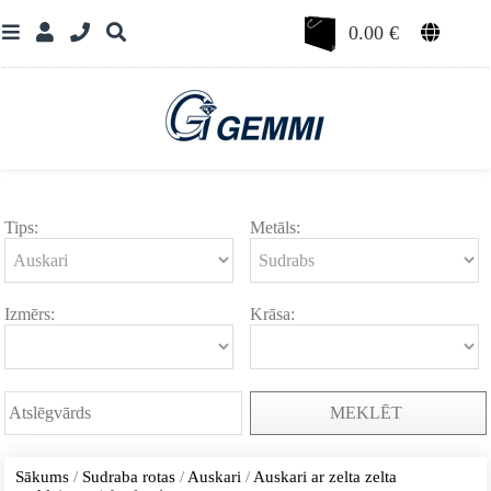
0.00
€
Tips:
Metāls:
Izmērs:
Krāsa:
MEKLĒT
Sākums
/
Sudraba rotas
/
Auskari
/
Auskari ar zelta zelta