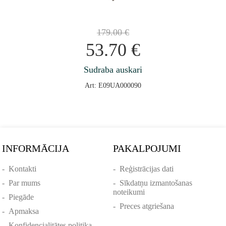
179.00
€
53.70
€
Sudraba auskari
Art: E09UA000090
INFORMĀCIJA
PAKALPOJUMI
-
Kontakti
-
Reģistrācijas dati
-
Par mums
-
Sīkdatņu izmantošanas
noteikumi
-
Piegāde
-
Preces atgriešana
-
Apmaksa
-
Konfidencialitātes politika