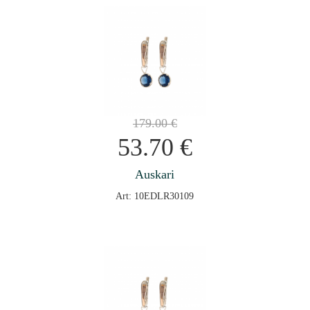
179.00
€
53.70
€
Auskari
Art: 10EDLR30109