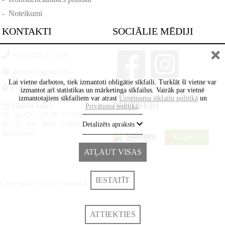
-
Noteikumi
KONTAKTI
SOCIĀLIE MĒDIJI
+371 202-15-704
gemmi@gemmi.lv
Lai vietne darbotos, tiek izmantoti obligātie sīkfaili. Turklāt šī vietne var
Rīga, Lāčplēšā iela 88
izmantot arī statistikas un mārketinga sīkfailus. Vairāk par vietnē
izmantotajiem sīkfailiem var atrast
Uzņēmuma sīkfailu politikā
un
PARTNERI
Darba laiks:
Privātuma politikā
.
Ot. un Ct. - 10:00-17:00
Pr., Tr., Pk., Sest., Svētd. -
Detalizēts apraksts
brīvdienas
ATĻAUT VISAS
IESTATĪT
Copyright ©2026 Gemmi.lv
ATTIEKTIES