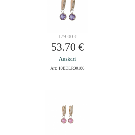
179.00
€
53.70
€
Auskari
Art: 10EDLR30186