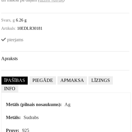
Svars, g
6.26 g
Artikuls:
10EDLR30181
pieejams
Apraksts
ĪPAŠĪBAS
PIEGĀDE
APMAKSA
LĪZINGS
INFO
Metāls (pilnais nosaukums):
Ag
Metāls:
Sudrabs
Prove:
925