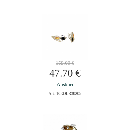
159.00
€
47.70
€
Auskari
Art: 10EDLR30205