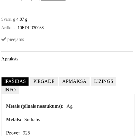
Svars, g
4.87 g
Artikuls:
10EDLR30088
pieejams
Apraksts
ĪPAŠĪBAS
PIEGĀDE
APMAKSA
LĪZINGS
INFO
Metāls (pilnais nosaukums):
Ag
Metāls:
Sudrabs
Prove:
925