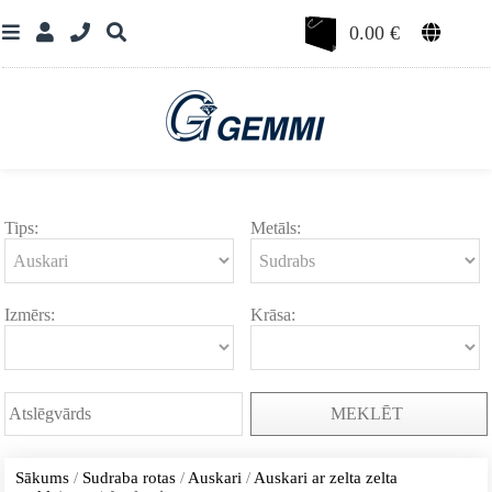
0.00
€
Tips:
Metāls:
Izmērs:
Krāsa:
MEKLĒT
Sākums
/
Sudraba rotas
/
Auskari
/
Auskari ar zelta zelta