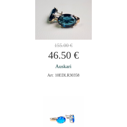
155.00
€
46.50
€
Auskari
Art: 10EDLR30358