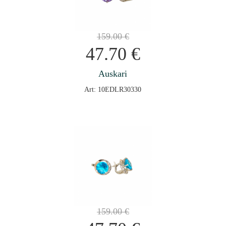
159.00
€
47.70
€
Auskari
Art: 10EDLR30330
159.00
€