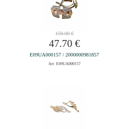
159.00
€
47.70
€
E09UA000157 / 2000000981857
Art: E09UA000157