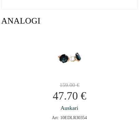
ANALOGI
159.00
€
47.70
€
Auskari
Art: 10EDLR30354