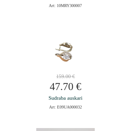
Art: 10MRY300007
159.00
€
47.70
€
Sudraba auskari
Art: E09UA000032