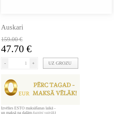
Auskari
159.00
€
47.70
€
-
+
UZ GROZU
Izvēlies ESTO maksāšanas laikā -
un maksā pa daļām
(
uzzini vairāk
)