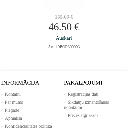
155.00
€
46.50
€
Auskari
Art: 10BOR300006
INFORMĀCIJA
PAKALPOJUMI
-
Kontakti
-
Reģistrācijas dati
-
Par mums
-
Sīkdatņu izmantošanas
noteikumi
-
Piegāde
-
Preces atgriešana
-
Apmaksa
-
Konfidencialitātes politika