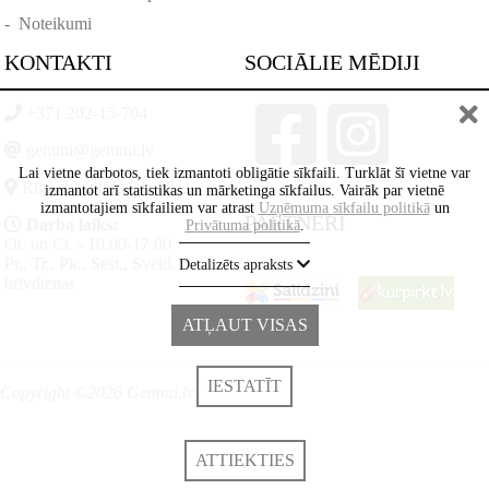
-
Noteikumi
KONTAKTI
SOCIĀLIE MĒDIJI
+371 202-15-704
gemmi@gemmi.lv
Lai vietne darbotos, tiek izmantoti obligātie sīkfaili. Turklāt šī vietne var
Rīga, Lāčplēšā iela 88
izmantot arī statistikas un mārketinga sīkfailus. Vairāk par vietnē
izmantotajiem sīkfailiem var atrast
Uzņēmuma sīkfailu politikā
un
PARTNERI
Darba laiks:
Privātuma politikā
.
Ot. un Ct. - 10:00-17:00
Pr., Tr., Pk., Sest., Svētd. -
Detalizēts apraksts
brīvdienas
ATĻAUT VISAS
IESTATĪT
Copyright ©2026 Gemmi.lv
ATTIEKTIES