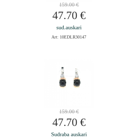
159.00
€
47.70
€
sud.auskari
Art: 10EDLR30147
159.00
€
47.70
€
Sudraba auskari