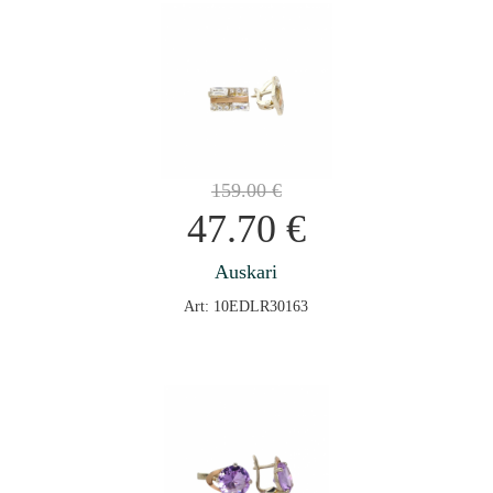
159.00
€
47.70
€
Auskari
Art: 10EDLR30163