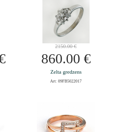
2150.00
€
€
860.00
€
Zelta gredzens
Art: 09FB5022017