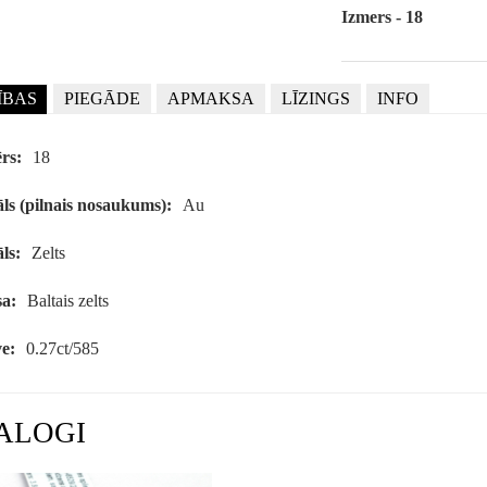
Izmers - 18
ĪBAS
PIEGĀDE
APMAKSA
LĪZINGS
INFO
rs:
18
ls (pilnais nosaukums):
Au
ls:
Zelts
a:
Baltais zelts
e:
0.27ct/585
ALOGI