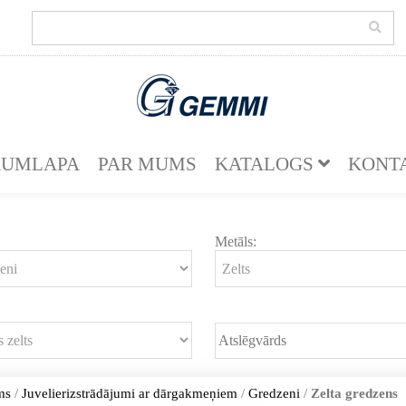
KUMLAPA
PAR MUMS
KATALOGS
KONT
Metāls:
ms
/
Juvelierizstrādājumi ar dārgakmeņiem
/
Gredzeni
/
Zelta gredzens