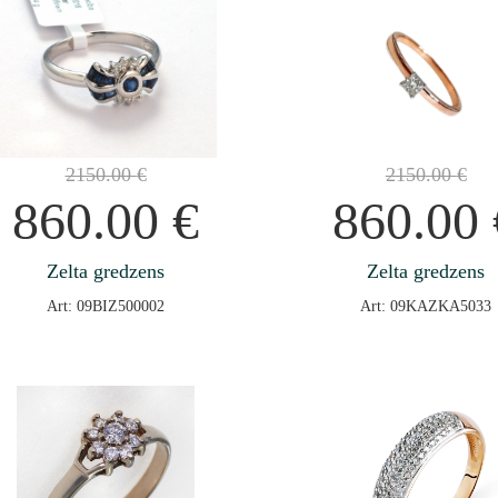
2150.00
€
2150.00
€
860.00
€
860.00
Zelta gredzens
Zelta gredzens
Art: 09BIZ500002
Art: 09KAZKA5033