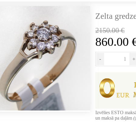
Zelta gredz
2150.00
€
860.00
-
+
Izvēlies ESTO maksā
un maksā pa daļām
(