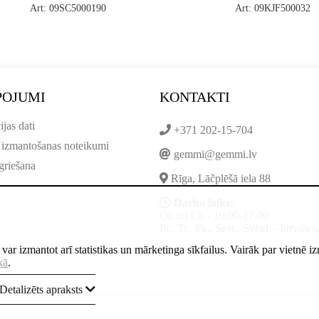
Art: 09SC5000190
Art: 09KJF500032
POJUMI
KONTAKTI
ijas dati
+371 202-15-704
 izmantošanas noteikumi
gemmi@gemmi.lv
griešana
Rīga, Lāčplēšā iela 88
Darba laiks:
Ot. un Ct. - 10:00-17:00
Pr., Tr., Pk., Sest., Svētd. - brīvdien
ne var izmantot arī statistikas un mārketinga sīkfailus. Vairāk par vietnē 
kā
.
Detalizēts apraksts