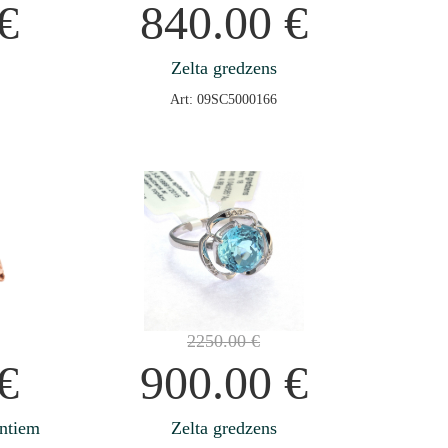
€
840.00
€
Zelta gredzens
Art: 09SC5000166
2250.00
€
€
900.00
€
antiem
Zelta gredzens