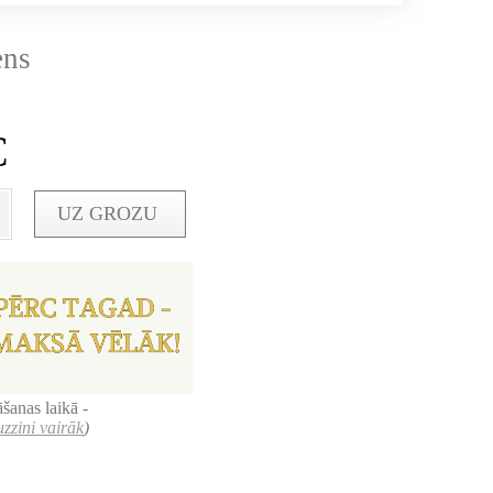
ens
€
UZ GROZU
šanas laikā -
uzzini vairāk
)