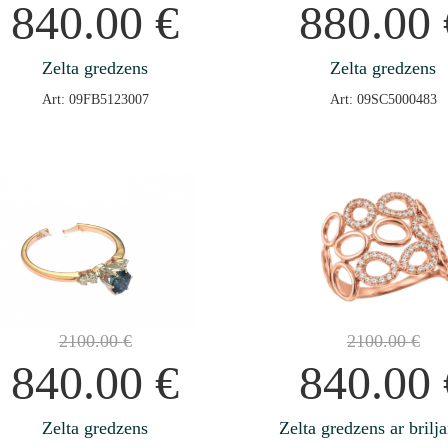
840.00
€
880.00
Zelta gredzens
Zelta gredzens
Art: 09FB5123007
Art: 09SC5000483
2100.00
€
2100.00
€
840.00
€
840.00
Zelta gredzens
Zelta gredzens ar brilj