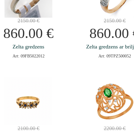
2150.00
€
2150.00
€
860.00
€
860.00
Zelta gredzens
Zelta gredzens ar bril
Art: 09FB5022012
Art: 09TPZ500052
2100.00
€
2200.00
€