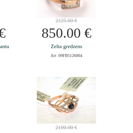
2125.00
€
€
850.00
€
jantu
Zelta gredzens
Art: 09FB5126004
2100.00
€