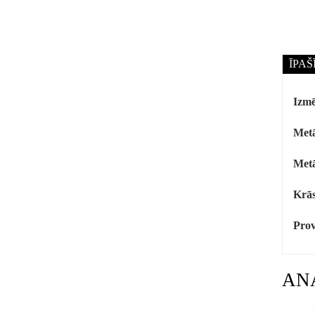
ĪPAŠ
Izmē
Metā
Metā
Krās
Prov
AN