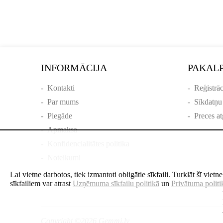
INFORMĀCIJA
PAKAL
-
Kontakti
-
Reģistrāc
-
Par mums
-
Sīkdatņu
-
Piegāde
-
Preces at
-
Apmaksa
-
Konfidencialitātes politika
-
Noteikumi
Lai vietne darbotos, tiek izmantoti obligātie sīkfaili. Turklāt šī viet
sīkfailiem var atrast
Uzņēmuma sīkfailu politikā
un
Privātuma politi
Copyright ©2026 Gemmi.lv