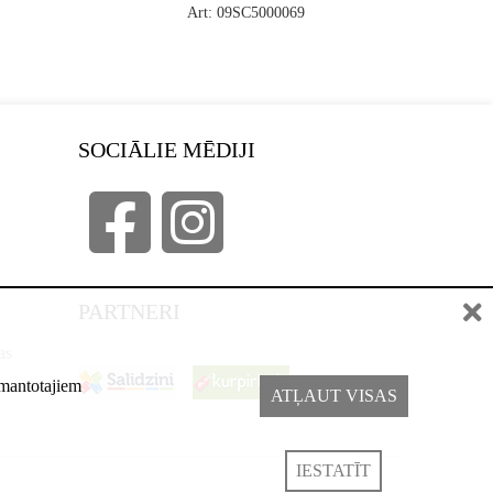
Art: 09SC5000069
SOCIĀLIE MĒDIJI
PARTNERI
as
izmantotajiem
ATĻAUT VISAS
IESTATĪT