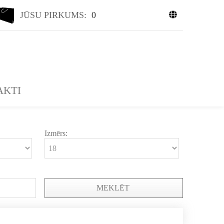
JŪSU PIRKUMS:
0
AKTI
Izmērs:
MEKLĒT