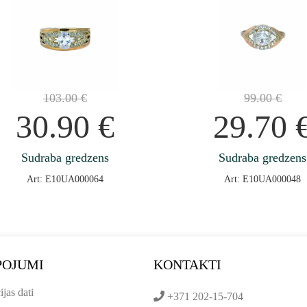
103.00
€
99.00
€
30.90
€
29.70
Sudraba gredzens
Sudraba gredzens
Art: E10UA000064
Art: E10UA000048
POJUMI
KONTAKTI
ijas dati
+371 202-15-704