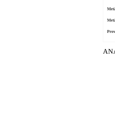
Metā
Metā
Prov
AN