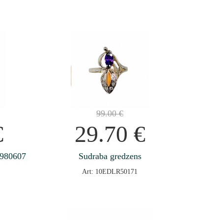
99.00
€
€
29.70
€
0980607
Sudraba gredzens
Art: 10EDLR50171