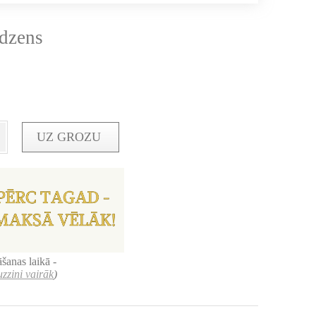
edzens
UZ GROZU
šanas laikā -
uzzini vairāk
)