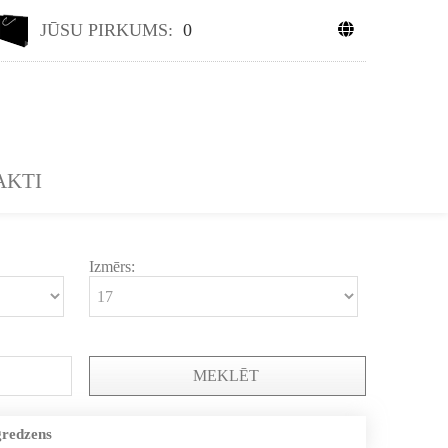
JŪSU PIRKUMS:
0
AKTI
Izmērs:
MEKLĒT
gredzens