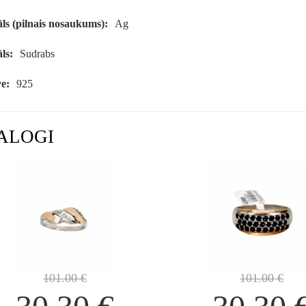
ls (pilnais nosaukums):
Ag
ls:
Sudrabs
e:
925
ALOGI
101.00
€
101.00
€