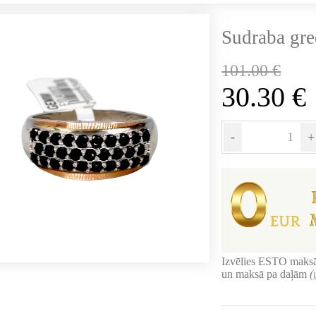
Sudraba gr
101.00
€
30.30
€
-
+
Izvēlies ESTO maksā
un maksā pa daļām
(