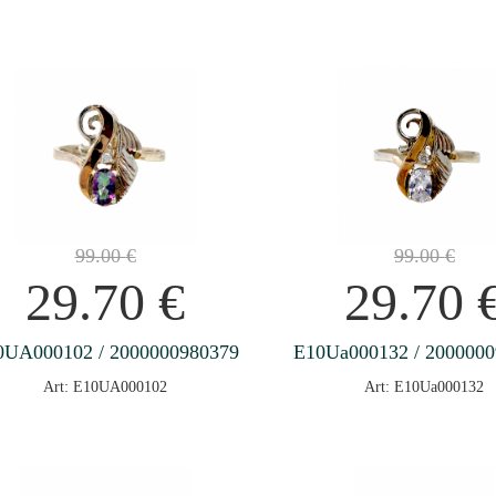
99.00
€
99.00
€
29.70
€
29.70
0UA000102 / 2000000980379
E10Ua000132 / 200000
Art: E10UA000102
Art: E10Ua000132