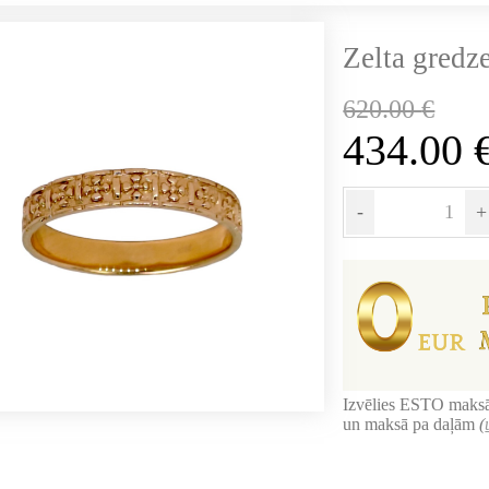
Zelta gredz
620.00
€
434.00
-
+
Izvēlies ESTO maksā
un maksā pa daļām
(