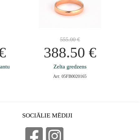
555.00
€
€
388.50
€
jantu
Zelta gredzens
Art: 05FB0020165
SOCIĀLIE MĒDIJI