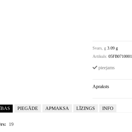
Svars, g
3.09 g
Artikuls:
05FB071000
pieejams
Apraksts
ĪBAS
PIEGĀDE
APMAKSA
LĪZINGS
INFO
rs:
19