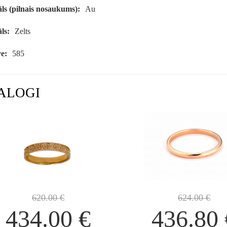
ls (pilnais nosaukums):
Au
ls:
Zelts
e:
585
ALOGI
620.00
€
624.00
€
434.00
€
436.80