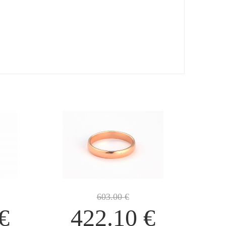
603.00
€
€
422.10
€