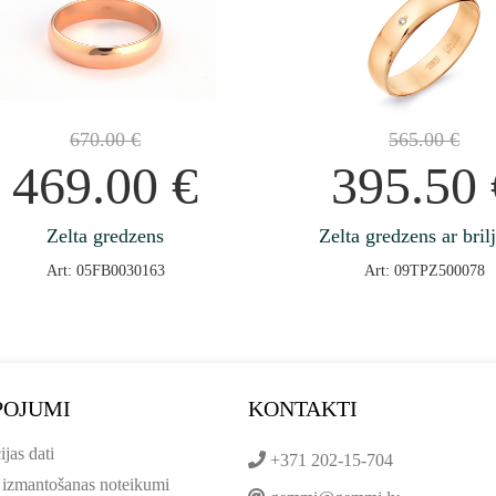
670.00
€
565.00
€
469.00
€
395.50
Zelta gredzens
Zelta gredzens ar bril
Art: 05FB0030163
Art: 09TPZ500078
POJUMI
KONTAKTI
ijas dati
+371 202-15-704
 izmantošanas noteikumi