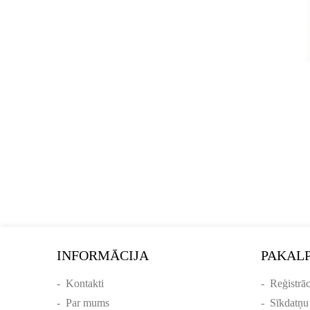
INFORMĀCIJA
PAKAL
-
Kontakti
-
Reģistrāc
-
Par mums
-
Sīkdatņu