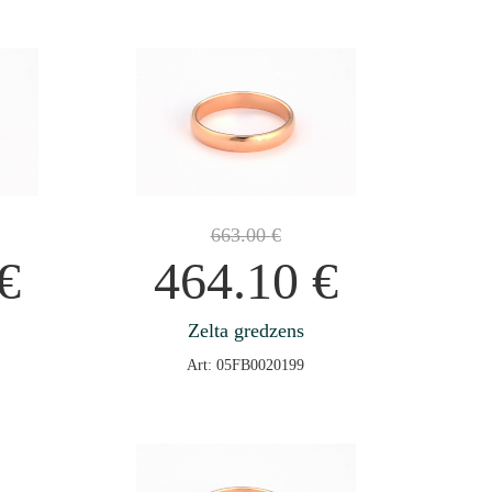
663.00
€
€
464.10
€
Zelta gredzens
Art: 05FB0020199