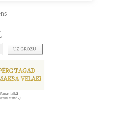
ens
€
UZ GROZU
šanas laikā -
uzzini vairāk
)