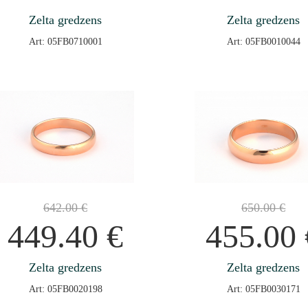
Zelta gredzens
Zelta gredzens
Art: 05FB0710001
Art: 05FB0010044
642.00
€
650.00
€
449.40
€
455.00
Zelta gredzens
Zelta gredzens
Art: 05FB0020198
Art: 05FB0030171