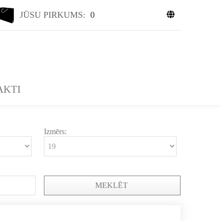
JŪSU PIRKUMS:
0
AKTI
Izmērs:
MEKLĒT