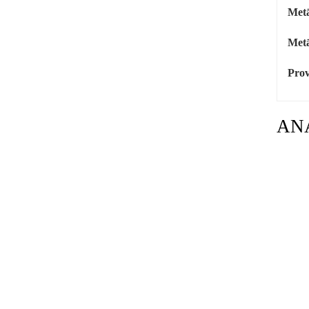
Metā
Metā
Prov
AN