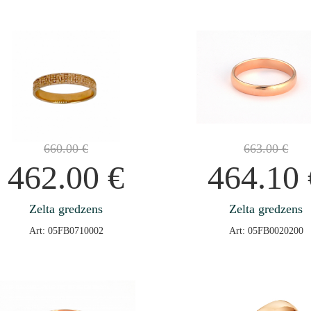
660.00
€
663.00
€
462.00
€
464.10
Zelta gredzens
Zelta gredzens
Art: 05FB0710002
Art: 05FB0020200