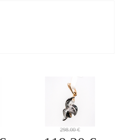
298.00
€