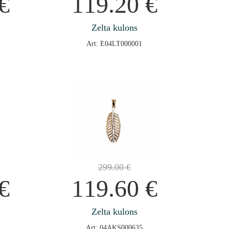
€
119.20
€
Zelta kulons
Art: E04LT000001
299.00
€
€
119.60
€
Zelta kulons
Art: 04AKS000635