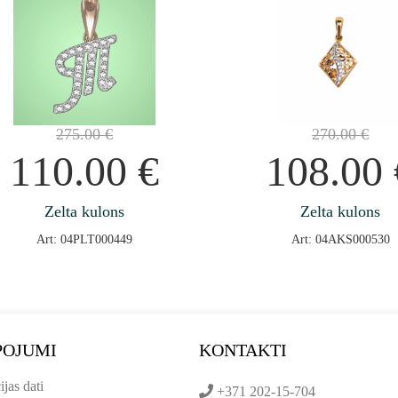
275.00
€
270.00
€
110.00
€
108.00
Zelta kulons
Zelta kulons
Art: 04PLT000449
Art: 04AKS000530
POJUMI
KONTAKTI
ijas dati
+371 202-15-704