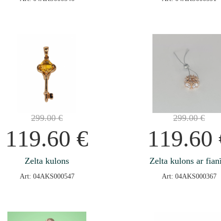
299.00
€
299.00
€
119.60
€
119.60
Zelta kulons
Zelta kulons ar fian
Art: 04AKS000547
Art: 04AKS000367