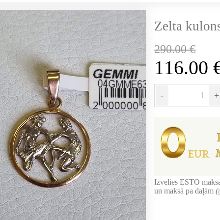
Zelta kulon
290.00
€
116.00
-
+
Izvēlies ESTO maksā
un maksā pa daļām
(