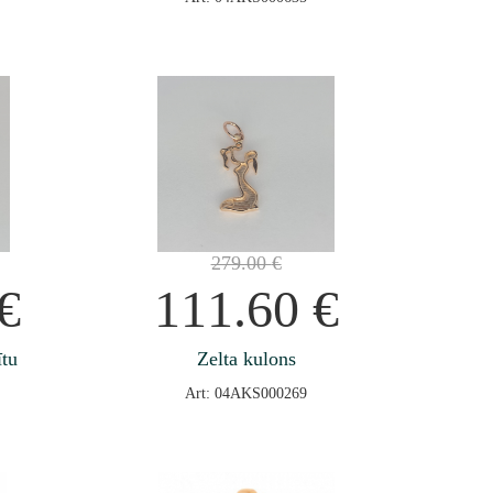
279.00
€
€
111.60
€
ītu
Zelta kulons
Art: 04AKS000269