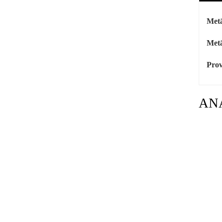
Metā
Metā
Prov
AN