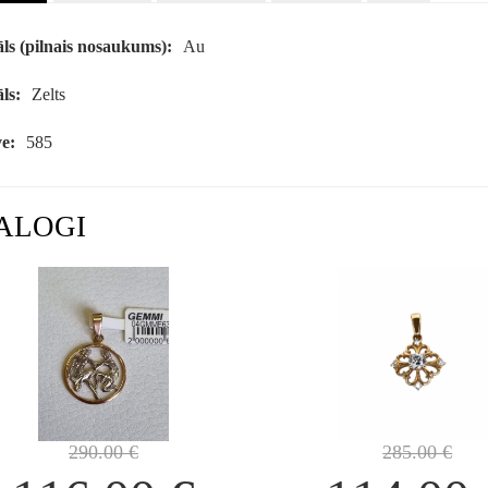
ls (pilnais nosaukums):
Au
ls:
Zelts
e:
585
ALOGI
290.00
€
285.00
€