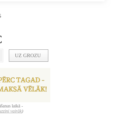
s
€
UZ GROZU
šanas laikā -
uzzini vairāk
)