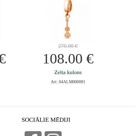
270.00
€
€
108.00
€
Zelta kulons
Art: 04ALM000081
SOCIĀLIE MĒDIJI