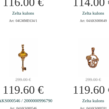
116.00
€
114.00
Zelta kulons
Zelta kulons
Art: 04GMME634/1
Art: 04AKS000649
299.00
€
299.00
€
119.60
€
119.60
AKS000546 / 2000000996790
Zelta kulons
Art: 04AKS000546
Art: 04AKS000591