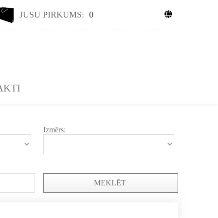
JŪSU PIRKUMS:
0
AKTI
Izmērs:
MEKLĒT