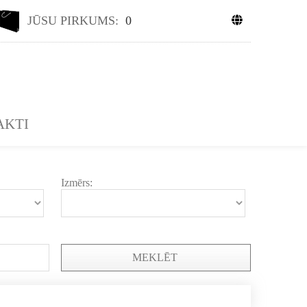
JŪSU PIRKUMS:
0
AKTI
Izmērs:
MEKLĒT