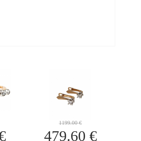
1199.00
€
€
479.60
€