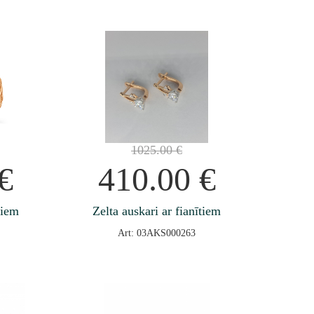
1025.00
€
€
410.00
€
tiem
Zelta auskari ar fianītiem
Art: 03AKS000263