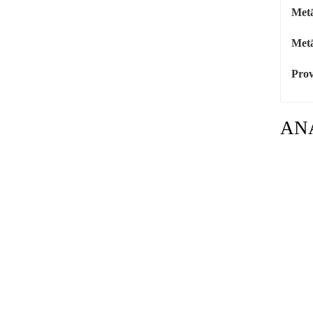
Metā
Metā
Prov
AN