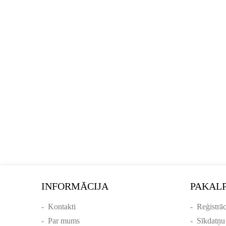
INFORMĀCIJA
PAKAL
-
Kontakti
-
Reģistrāc
-
Par mums
-
Sīkdatņu