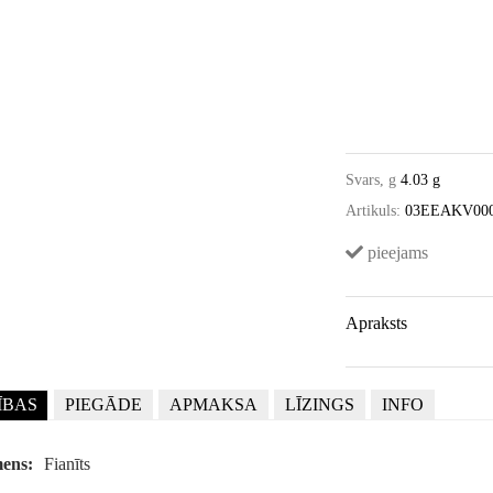
Svars, g
4.03 g
Artikuls:
03EEAKV00
pieejams
Apraksts
ĪBAS
PIEGĀDE
APMAKSA
LĪZINGS
INFO
ens:
Fianīts