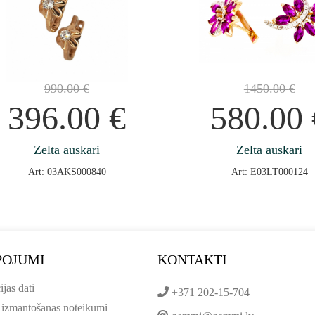
990.00
€
1450.00
€
396.00
€
580.00
Zelta auskari
Zelta auskari
Art: 03AKS000840
Art: E03LT000124
POJUMI
KONTAKTI
ijas dati
+371 202-15-704
 izmantošanas noteikumi