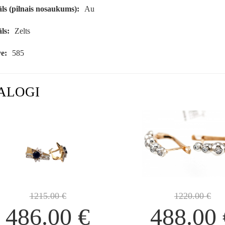
ls (pilnais nosaukums):
Au
ls:
Zelts
e:
585
ALOGI
1215.00
€
1220.00
€
486.00
€
488.00