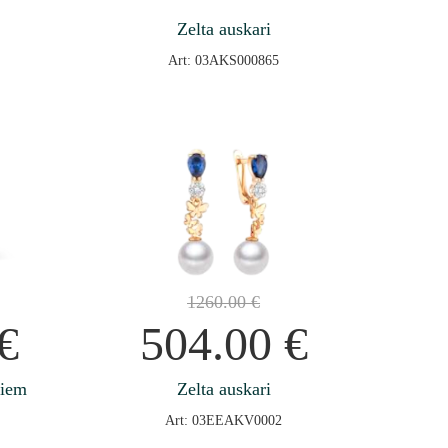
Zelta auskari
Art: 03AKS000865
1260.00
€
€
504.00
€
tiem
Zelta auskari
Art: 03EEAKV0002