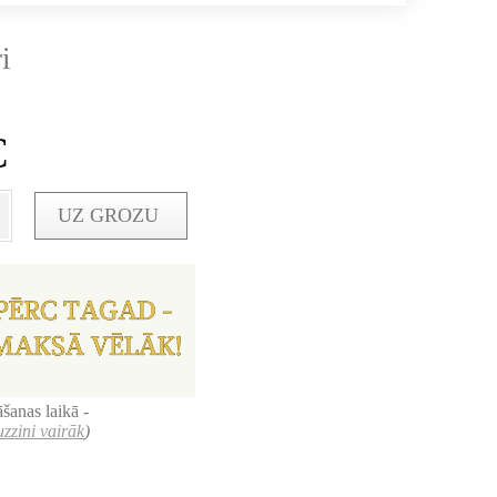
i
€
UZ GROZU
šanas laikā -
uzzini vairāk
)