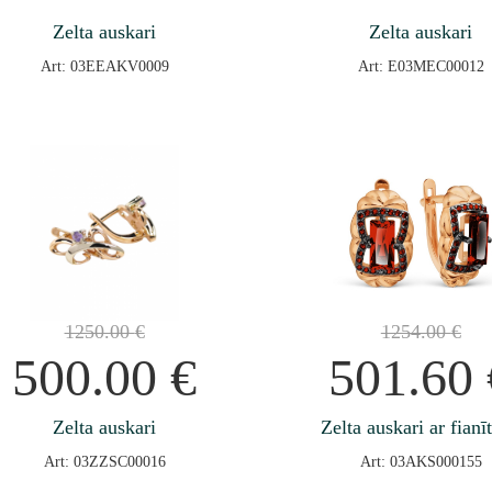
Zelta auskari
Zelta auskari
Art: 03EEAKV0009
Art: E03MEC00012
1250.00
€
1254.00
€
500.00
€
501.60
Zelta auskari
Zelta auskari ar fianī
Art: 03ZZSC00016
Art: 03AKS000155