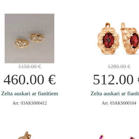
1150.00
€
1280.00
€
460.00
€
512.00
Zelta auskari ar fianītiem
Zelta auskari ar fianī
Art: 03AKS000412
Art: 03AKS000104