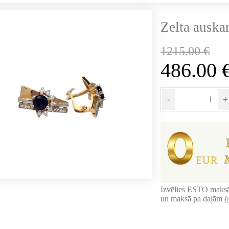
Zelta auskar
1215.00
€
486.00
-
+
Izvēlies ESTO maksā
un maksā pa daļām
(