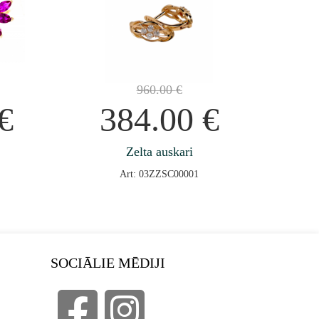
960.00
€
€
384.00
€
Zelta auskari
Art: 03ZZSC00001
SOCIĀLIE MĒDIJI