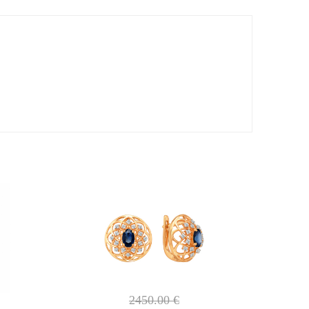
2450.00
€