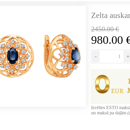
Zelta auskar
2450.00
€
980.00
-
+
Izvēlies ESTO maksā
un maksā pa daļām
(