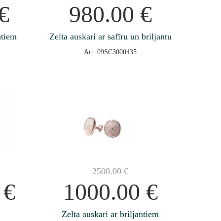
€
980.00
€
ntiem
Zelta auskari ar safīru un briljantu
Art: 09SC3000435
2500.00
€
0
€
1000.00
€
Zelta auskari ar briljantiem