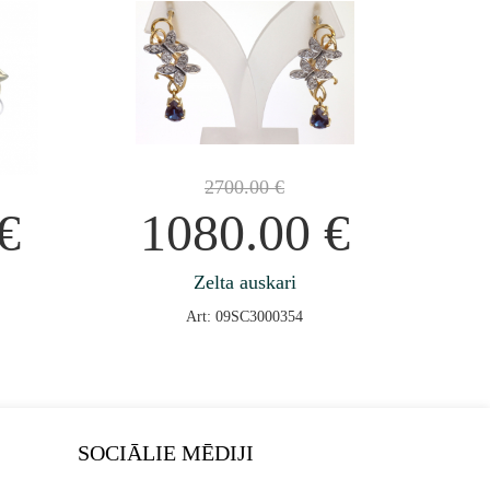
2700.00
€
€
1080.00
€
Zelta auskari
Art: 09SC3000354
SOCIĀLIE MĒDIJI