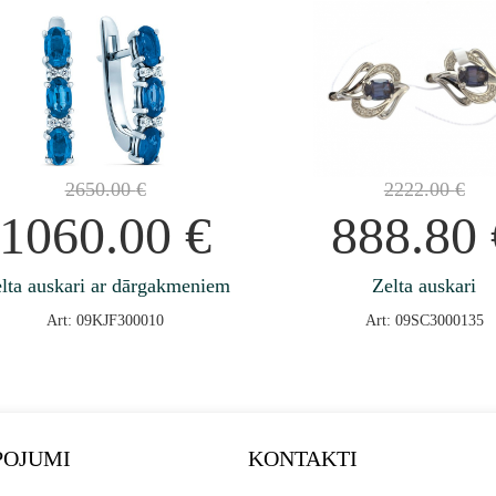
2650.00
€
2222.00
€
1060.00
€
888.80
lta auskari ar dārgakmeniem
Zelta auskari
Art: 09KJF300010
Art: 09SC3000135
POJUMI
KONTAKTI