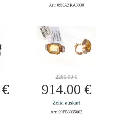
Art: 09KAZKA3038
2285.00
€
0
€
914.00
€
Zelta auskari
Art: 09FB3035002