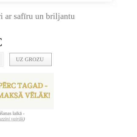
i ar safīru un briljantu
€
UZ GROZU
šanas laikā -
uzzini vairāk
)