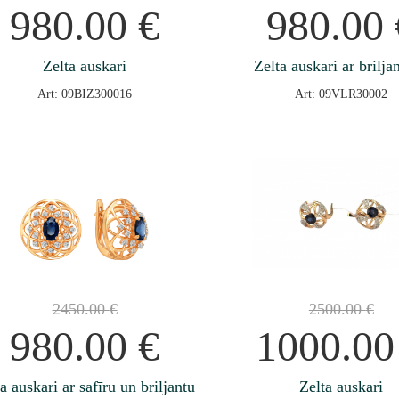
980.00
€
980.00
Zelta auskari
Zelta auskari ar brilja
Art: 09BIZ300016
Art: 09VLR30002
2450.00
€
2500.00
€
980.00
€
1000.0
a auskari ar safīru un briljantu
Zelta auskari