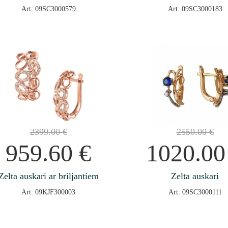
Art: 09SC3000579
Art: 09SC3000183
2399.00
€
2550.00
€
959.60
€
1020.0
Zelta auskari ar briljantiem
Zelta auskari
Art: 09KJF300003
Art: 09SC3000111