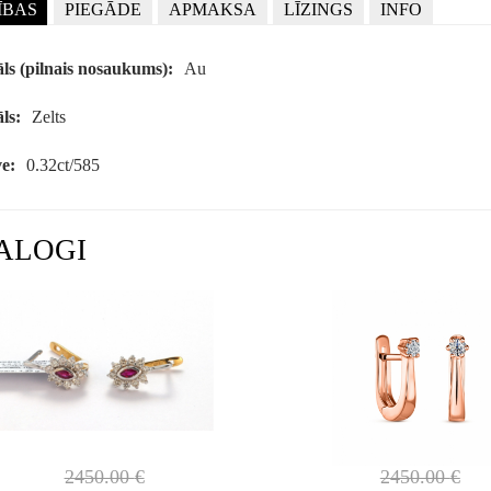
ĪBAS
PIEGĀDE
APMAKSA
LĪZINGS
INFO
ls (pilnais nosaukums):
Au
ls:
Zelts
e:
0.32ct/585
ALOGI
2450.00
€
2450.00
€