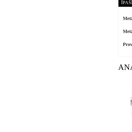
ĪPAŠ
Metā
Metā
Prov
AN