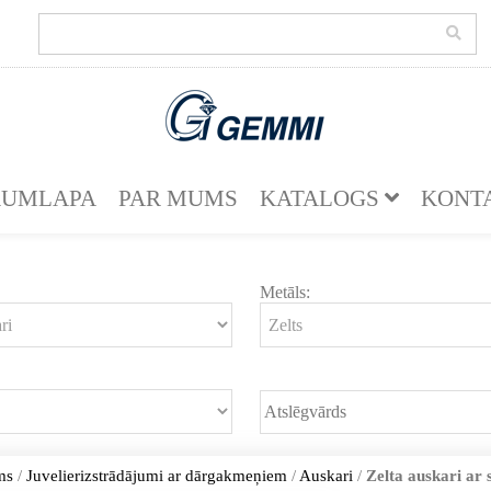
KUMLAPA
PAR MUMS
KATALOGS
KONT
Metāls:
ms
/
Juvelierizstrādājumi ar dārgakmeņiem
/
Auskari
/
Zelta auskari ar 