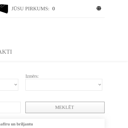
JŪSU PIRKUMS:
0
AKTI
Izmērs:
MEKLĒT
safīru un briljantu