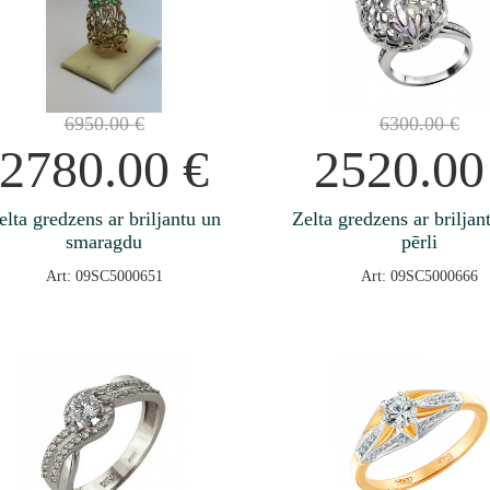
6950.00
€
6300.00
€
2780.00
€
2520.0
elta gredzens ar briljantu un
Zelta gredzens ar brilja
smaragdu
pērli
Art: 09SC5000651
Art: 09SC5000666