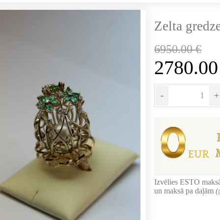
Zelta gredz
6950.00
€
2780.0
-
+
Izvēlies ESTO maksā
un maksā pa daļām
(