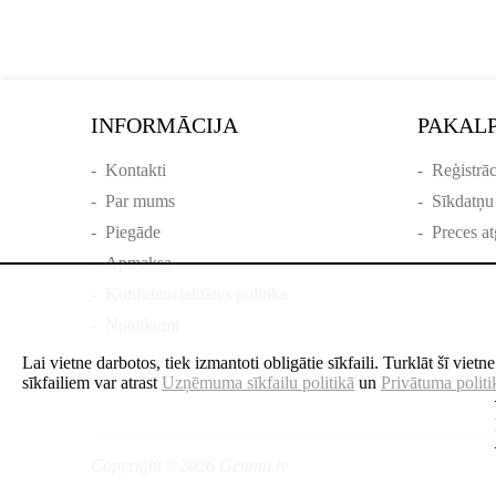
INFORMĀCIJA
PAKAL
-
Kontakti
-
Reģistrāc
-
Par mums
-
Sīkdatņu
-
Piegāde
-
Preces at
-
Apmaksa
-
Konfidencialitātes politika
-
Noteikumi
Lai vietne darbotos, tiek izmantoti obligātie sīkfaili. Turklāt šī viet
sīkfailiem var atrast
Uzņēmuma sīkfailu politikā
un
Privātuma politi
Copyright ©2026 Gemmi.lv