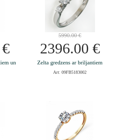
5990.00
€
0
€
2396.00
€
ntiem un
Zelta gredzens ar briljantiem
Art: 09FB5183002