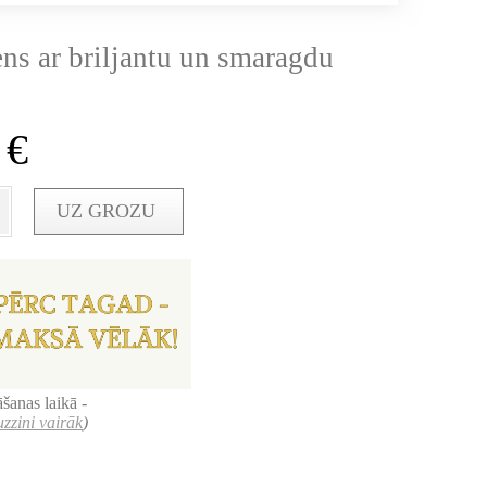
ens ar briljantu un smaragdu
0
€
UZ GROZU
šanas laikā -
uzzini vairāk
)