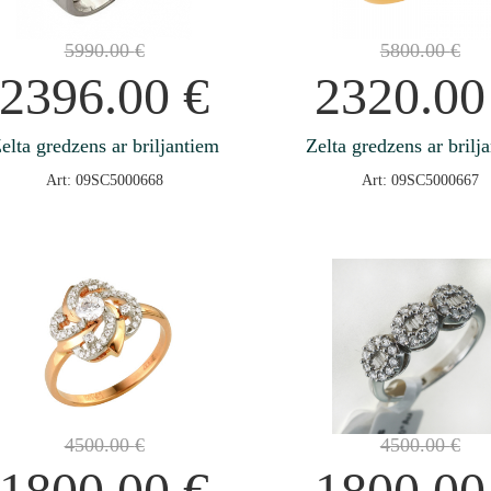
5990.00
€
5800.00
€
2396.00
€
2320.0
elta gredzens ar briljantiem
Zelta gredzens ar brilj
Art: 09SC5000668
Art: 09SC5000667
4500.00
€
4500.00
€
1800.00
€
1800.0