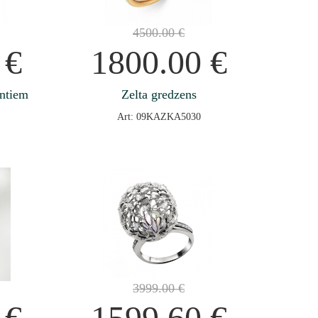
4500.00
€
0
€
1800.00
€
antiem
Zelta gredzens
Art: 09KAZKA5030
3999.00
€
0
€
1599.60
€