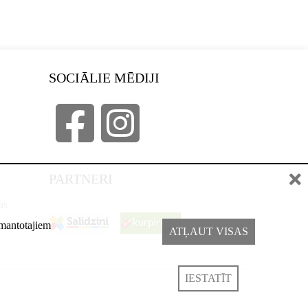
SOCIĀLIE MĒDIJI
PARTNERI
as
izmantotajiem
ATĻAUT VISAS
IESTATĪT