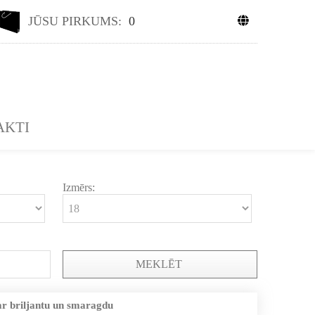
JŪSU PIRKUMS:
0
AKTI
Izmērs:
MEKLĒT
ar briljantu un smaragdu