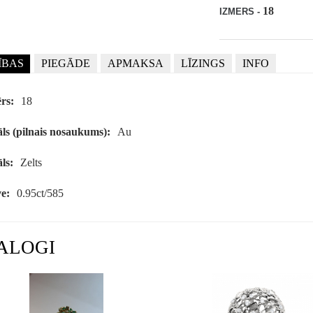
18
IZMERS -
ĪBAS
PIEGĀDE
APMAKSA
LĪZINGS
INFO
rs:
18
ls (pilnais nosaukums):
Au
ls:
Zelts
e:
0.95ct/585
ALOGI