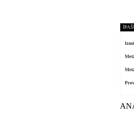
ĪPAŠ
Izmē
Metā
Metā
Prov
AN