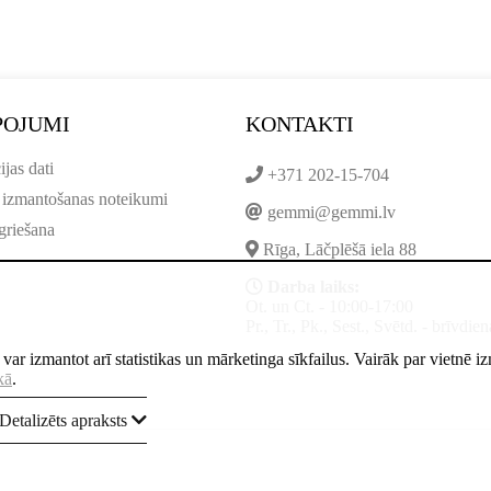
POJUMI
KONTAKTI
ijas dati
+371 202-15-704
 izmantošanas noteikumi
gemmi@gemmi.lv
griešana
Rīga, Lāčplēšā iela 88
Darba laiks:
Ot. un Ct. - 10:00-17:00
Pr., Tr., Pk., Sest., Svētd. - brīvdien
ne var izmantot arī statistikas un mārketinga sīkfailus. Vairāk par vietnē 
kā
.
Detalizēts apraksts