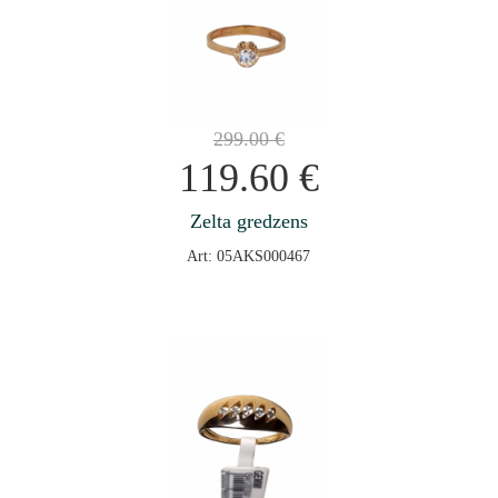
299.00
€
119.60
€
Zelta gredzens
Art: 05AKS000467