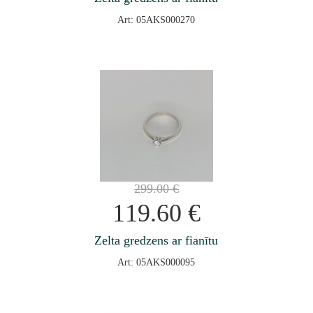
Art: 05AKS000270
299.00
€
119.60
€
Zelta gredzens ar fianītu
Art: 05AKS000095