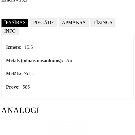
ĪPAŠĪBAS
PIEGĀDE
APMAKSA
LĪZINGS
INFO
Izmērs:
15.5
Metāls (pilnais nosaukums):
Au
Metāls:
Zelts
Prove:
585
ANALOGI