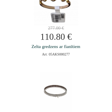
277.00
€
110.80
€
Zelta gredzens ar fianītiem
Art: 05AKS000277