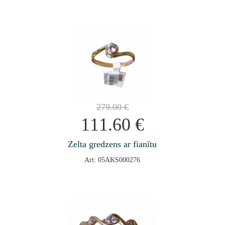
279.00
€
111.60
€
Zelta gredzens ar fianītu
Art: 05AKS000276