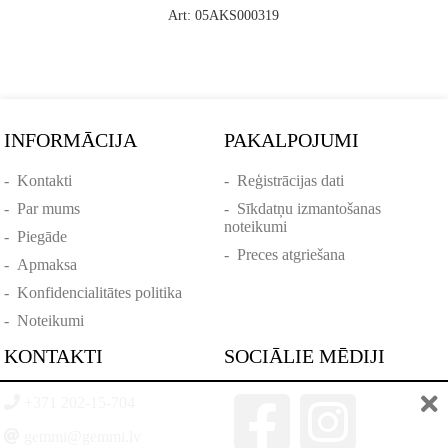
Art: 05AKS000319
INFORMĀCIJA
PAKALPOJUMI
-
Kontakti
-
Reģistrācijas dati
-
Par mums
-
Sīkdatņu izmantošanas
noteikumi
-
Piegāde
-
Preces atgriešana
-
Apmaksa
-
Konfidencialitātes politika
-
Noteikumi
KONTAKTI
SOCIĀLIE MĒDIJI
+371 202-15-704
gemmi@gemmi.lv