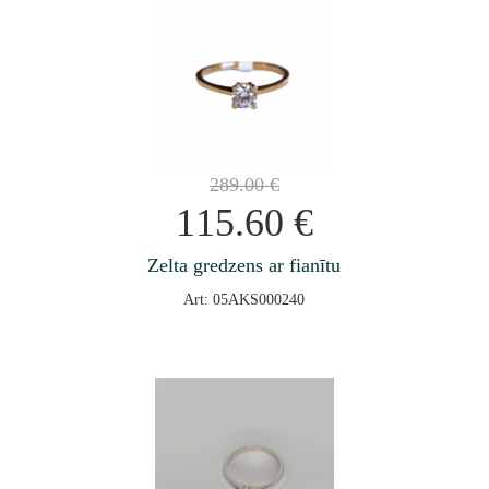
289.00
€
115.60
€
Zelta gredzens ar fianītu
Art: 05AKS000240