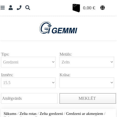
0.00
€
Tips:
Metāls:
Izmērs:
Krāsa:
MEKLĒT
Sākums
/
Zelta rotas
/
Zelta gredzeni
/
Gredzeni ar akmeņiem
/