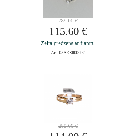
289.00
€
115.60
€
Zelta gredzens ar fianītu
Art: 05AKS000097
285.00
€