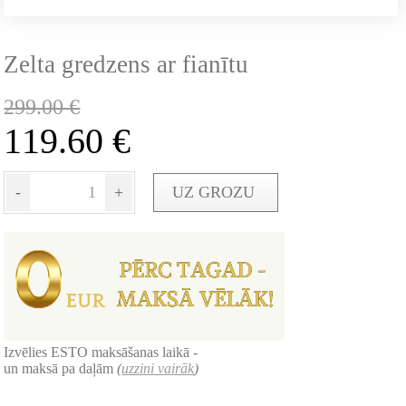
Zelta gredzens ar fianītu
299.00
€
119.60
€
-
+
UZ GROZU
Izvēlies ESTO maksāšanas laikā -
un maksā pa daļām
(
uzzini vairāk
)