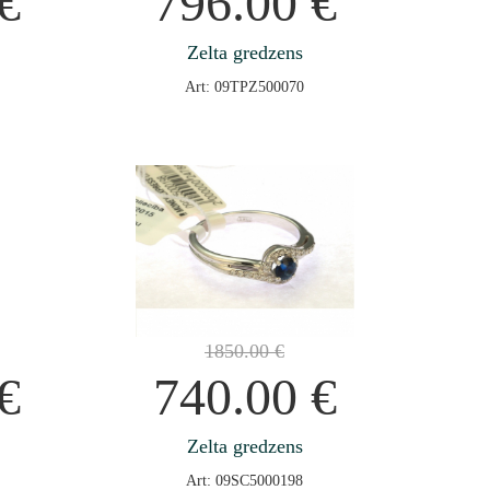
€
796.00
€
Zelta gredzens
Art: 09TPZ500070
1850.00
€
€
740.00
€
Zelta gredzens
Art: 09SC5000198