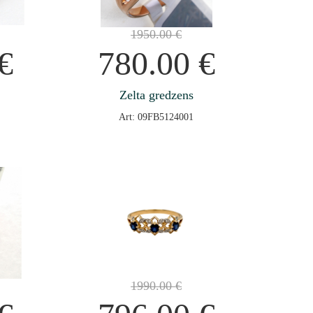
1950.00
€
€
780.00
€
Zelta gredzens
Art: 09FB5124001
1990.00
€