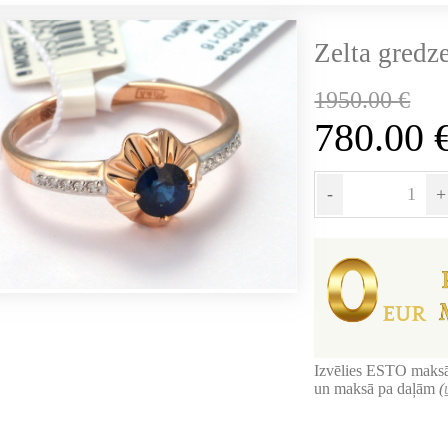
Zelta gredz
1950.00
€
780.00
-
+
Izvēlies ESTO maksā
un maksā pa daļām
(