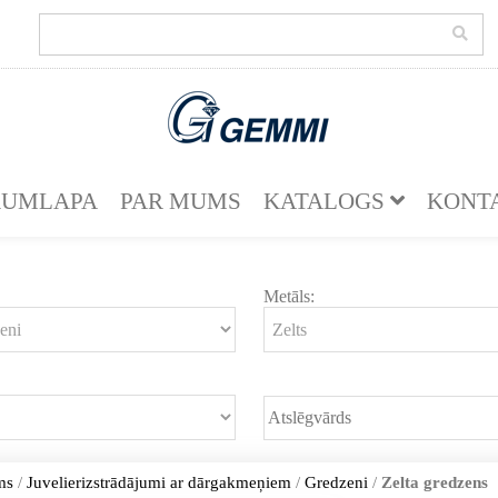
KUMLAPA
PAR MUMS
KATALOGS
KONT
Metāls:
ms
/
Juvelierizstrādājumi ar dārgakmeņiem
/
Gredzeni
/
Zelta gredzens