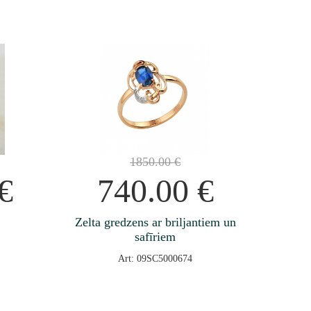
1850.00
€
€
740.00
€
Zelta gredzens ar briljantiem un
safīriem
Art: 09SC5000674