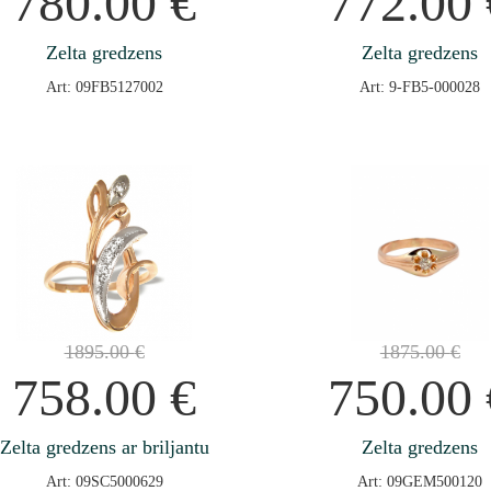
780.00
€
772.00
Zelta gredzens
Zelta gredzens
Art: 09FB5127002
Art: 9-FB5-000028
1895.00
€
1875.00
€
758.00
€
750.00
Zelta gredzens ar briljantu
Zelta gredzens
Art: 09SC5000629
Art: 09GEM500120