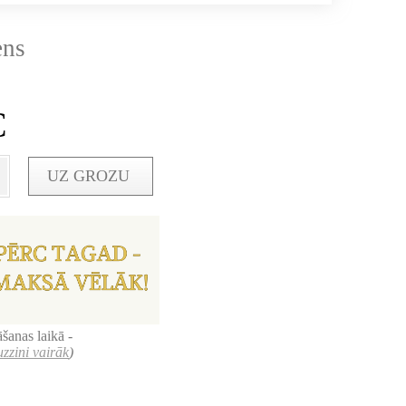
ens
€
UZ GROZU
šanas laikā -
uzzini vairāk
)