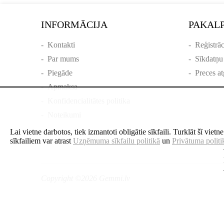
INFORMĀCIJA
PAKAL
-
Kontakti
-
Reģistrāc
-
Par mums
-
Sīkdatņu
-
Piegāde
-
Preces at
-
Apmaksa
-
Konfidencialitātes politika
-
Noteikumi
Lai vietne darbotos, tiek izmantoti obligātie sīkfaili. Turklāt šī viet
sīkfailiem var atrast
Uzņēmuma sīkfailu politikā
un
Privātuma politi
Copyright ©2026 Gemmi.lv