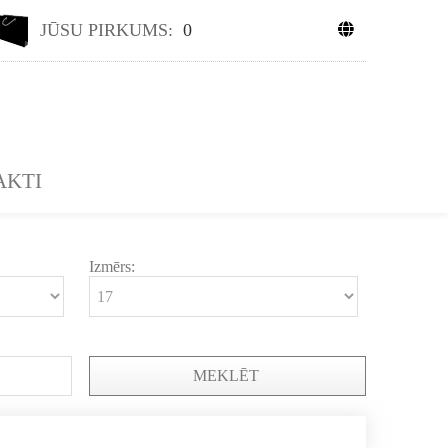
JŪSU PIRKUMS:
0
AKTI
Izmērs:
MEKLĒT