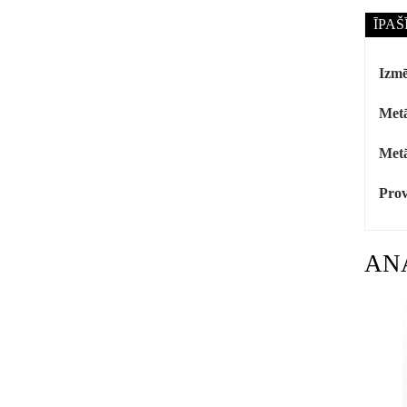
ĪPAŠ
Izmē
Metā
Metā
Prov
AN