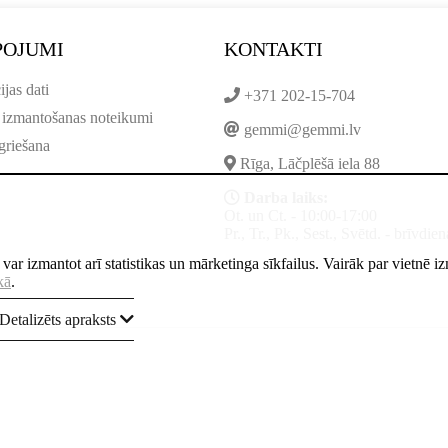
POJUMI
KONTAKTI
ijas dati
+371 202-15-704
 izmantošanas noteikumi
gemmi@gemmi.lv
griešana
Rīga, Lāčplēšā iela 88
Darba laiks:
Ot. un Ct. - 10:00-17:00
Pr., Tr., Pk., Sest., Svētd. - brīvdien
ne var izmantot arī statistikas un mārketinga sīkfailus. Vairāk par vietnē 
kā
.
Detalizēts apraksts