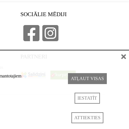
SOCIĀLIE MĒDIJI
PARTNERI
as
izmantotajiem
ATĻAUT VISAS
IESTATĪT
ATTIEKTIES