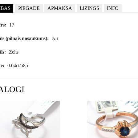
ĪBAS
PIEGĀDE
APMAKSA
LĪZINGS
INFO
rs:
17
ls (pilnais nosaukums):
Au
ls:
Zelts
e:
0.04ct/585
ALOGI