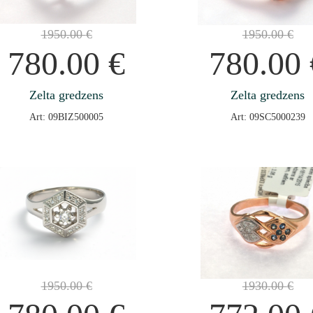
1950.00
€
1950.00
€
780.00
€
780.00
Zelta gredzens
Zelta gredzens
Art: 09BIZ500005
Art: 09SC5000239
1950.00
€
1930.00
€