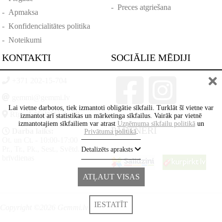
-
Preces atgriešana
-
Apmaksa
-
Konfidencialitātes politika
-
Noteikumi
KONTAKTI
SOCIĀLIE MĒDIJI
+371 202-15-704
gemmi@gemmi.lv
Lai vietne darbotos, tiek izmantoti obligātie sīkfaili. Turklāt šī vietne var
Rīga, Lāčplēšā iela 88
izmantot arī statistikas un mārketinga sīkfailus. Vairāk par vietnē
izmantotajiem sīkfailiem var atrast
Uzņēmuma sīkfailu politikā
un
PARTNERI
Darba laiks:
Privātuma politikā
.
Ot. un Ct. - 10:00-17:00
Pr., Tr., Pk., Sest., Svētd. -
Detalizēts apraksts
brīvdienas
ATĻAUT VISAS
IESTATĪT
Copyright ©2026 Gemmi.lv