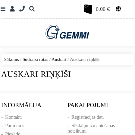
0.00
€
Sākums
/
Sudraba rotas
/
Auskari
/
Auskari-riņķīši
AUSKARI-RIŅĶĪŠI
INFORMĀCIJA
PAKALPOJUMI
-
Kontakti
-
Reģistrācijas dati
-
Par mums
-
Sīkdatņu izmantošanas
noteikumi
-
Piegāde