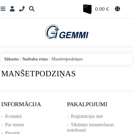
0.00
€
Sākums
/
Sudraba rotas
/
Manšetpodziņas
MANŠETPODZIŅAS
INFORMĀCIJA
PAKALPOJUMI
-
Kontakti
-
Reģistrācijas dati
-
Par mums
-
Sīkdatņu izmantošanas
noteikumi
-
Piegāde