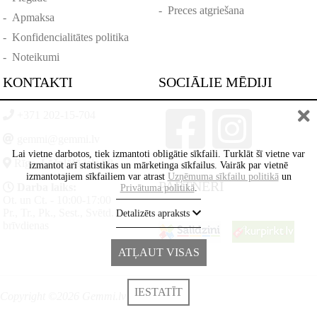
-
Preces atgriešana
-
Apmaksa
-
Konfidencialitātes politika
-
Noteikumi
KONTAKTI
SOCIĀLIE MĒDIJI
+371 202-15-704
gemmi@gemmi.lv
Lai vietne darbotos, tiek izmantoti obligātie sīkfaili. Turklāt šī vietne var
Rīga, Lāčplēšā iela 88
izmantot arī statistikas un mārketinga sīkfailus. Vairāk par vietnē
izmantotajiem sīkfailiem var atrast
Uzņēmuma sīkfailu politikā
un
PARTNERI
Darba laiks:
Privātuma politikā
.
Ot. un Ct. - 10:00-17:00
Pr., Tr., Pk., Sest., Svētd. -
Detalizēts apraksts
brīvdienas
ATĻAUT VISAS
IESTATĪT
Copyright ©2026 Gemmi.lv