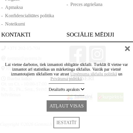
-
Preces atgriešana
-
Apmaksa
-
Konfidencialitātes politika
-
Noteikumi
KONTAKTI
SOCIĀLIE MĒDIJI
+371 202-15-704
gemmi@gemmi.lv
Lai vietne darbotos, tiek izmantoti obligātie sīkfaili. Turklāt šī vietne var
Rīga, Lāčplēšā iela 88
izmantot arī statistikas un mārketinga sīkfailus. Vairāk par vietnē
izmantotajiem sīkfailiem var atrast
Uzņēmuma sīkfailu politikā
un
PARTNERI
Darba laiks:
Privātuma politikā
.
Ot. un Ct. - 10:00-17:00
Pr., Tr., Pk., Sest., Svētd. -
Detalizēts apraksts
brīvdienas
ATĻAUT VISAS
IESTATĪT
Copyright ©2026 Gemmi.lv