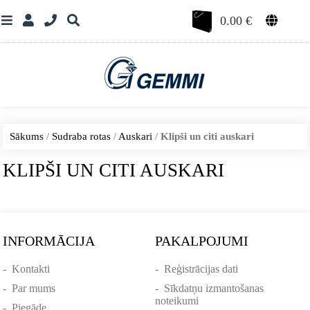
0.00
€
Sākums
/
Sudraba rotas
/
Auskari
/
Klipši un citi auskari
KLIPŠI UN CITI AUSKARI
INFORMĀCIJA
PAKALPOJUMI
-
Kontakti
-
Reģistrācijas dati
-
Par mums
-
Sīkdatņu izmantošanas
noteikumi
-
Piegāde